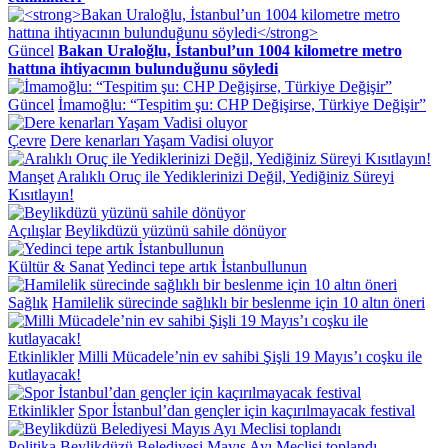
Güncel
Bakan Uraloğlu, İstanbul’un 1004 kilometre metro
hattına ihtiyacının bulunduğunu söyledi
Güncel
İmamoğlu: “Tespitim şu: CHP Değişirse, Türkiye Değişir”
Çevre
Dere kenarları Yaşam Vadisi oluyor
Manşet
Aralıklı Oruç ile Yediklerinizi Değil, Yediğiniz Süreyi
Kısıtlayın!
Açılışlar
Beylikdüzü yüzünü sahile dönüyor
Kültür & Sanat
Yedinci tepe artık İstanbullunun
Sağlık
Hamilelik sürecinde sağlıklı bir beslenme için 10 altın öneri
Etkinlikler
Milli Mücadele’nin ev sahibi Şişli 19 Mayıs’ı coşku ile
kutlayacak!
Etkinlikler
Spor İstanbul’dan gençler için kaçırılmayacak festival
Politika
Beylikdüzü Belediyesi Mayıs Ayı Meclisi toplandı