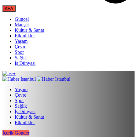
Güncel
Manşet
Kültür & Sanat
Etkinlikler
Yaşam
Çevre
Spor
Sağlık
İş Dünyası
Yaşam
Çevre
Spor
Sağlık
İş Dünyası
Kültür & Sanat
Etkinlikler
İçerik Gönder