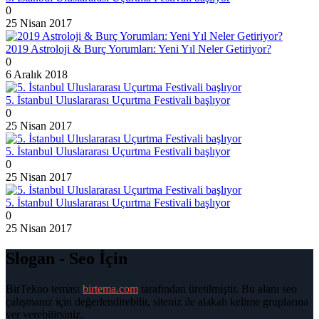
0
25 Nisan 2017
2019 Astroloji & Burç Yorumları: Yeni Yıl Neler Getiriyor?
0
6 Aralık 2018
5. İstanbul Uluslararası Uçurtma Festivali başlıyor
0
25 Nisan 2017
5. İstanbul Uluslararası Uçurtma Festivali başlıyor
0
25 Nisan 2017
5. İstanbul Uluslararası Uçurtma Festivali başlıyor
0
25 Nisan 2017
Slogan - Seo İçin
BirTekno teması
birtema.com
tarafından üretilmiştir. Bu alanı seo
çalışmanız için değerlendirebilir, siteniz ile alakalı kelime gruplarına
yer verebilirsiniz.