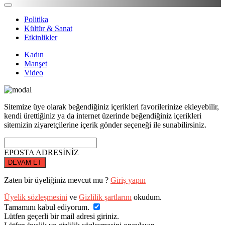
Politika
Kültür & Sanat
Etkinlikler
Kadın
Manşet
Video
Sitemize üye olarak beğendiğiniz içerikleri favorilerinize ekleyebilir,
kendi ürettiğiniz ya da internet üzerinde beğendiğiniz içerikleri
sitemizin ziyaretçilerine içerik gönder seçeneği ile sunabilirsiniz.
EPOSTA ADRESİNİZ
DEVAM ET
Zaten bir üyeliğiniz mevcut mu ?
Giriş yapın
Üyelik sözleşmesini
ve
Gizlilik şartlarını
okudum.
Tamamını kabul ediyorum.
Lütfen geçerli bir mail adresi giriniz.