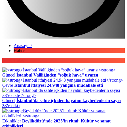
Anasayfa
/
Haber
Haber
Güncel
İstanbul Valiliğinden “soğuk hava” uyarısı
Çevre
İstanbul itfaiyesi 24.948 yangına müdahale etti
Güncel
İstanbul’da sahte içkiden hayatını kaybedenlerin sayısı
33’e çıktı
Etkinlikler
Beylikdüzü’nde 2025’in ritmi: Kültür ve sanat
etkinlikleri