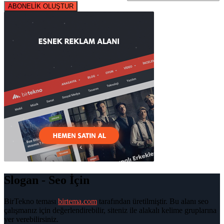
ABONELİK OLUŞTUR
Slogan - Seo İçin
BirTekno teması
birtema.com
tarafından üretilmiştir. Bu alanı seo
çalışmanız için değerlendirebilir, siteniz ile alakalı kelime gruplarına
yer verebilirsiniz.