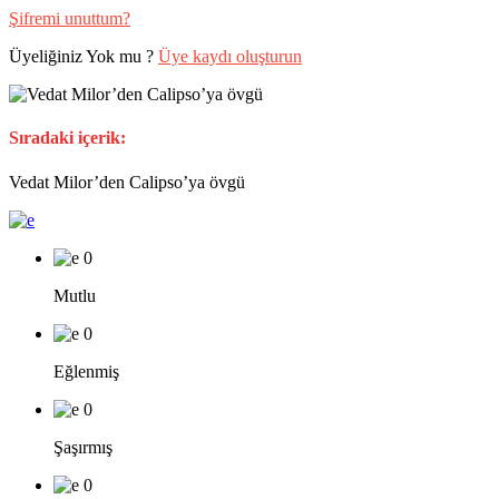
Şifremi unuttum?
Üyeliğiniz Yok mu ?
Üye kaydı oluşturun
Sıradaki içerik:
Vedat Milor’den Calipso’ya övgü
0
Mutlu
0
Eğlenmiş
0
Şaşırmış
0