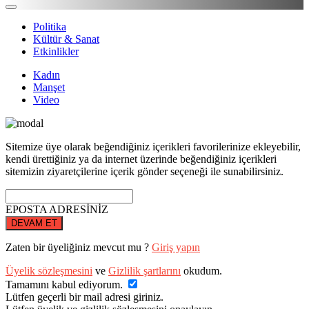
Politika
Kültür & Sanat
Etkinlikler
Kadın
Manşet
Video
Sitemize üye olarak beğendiğiniz içerikleri favorilerinize ekleyebilir,
kendi ürettiğiniz ya da internet üzerinde beğendiğiniz içerikleri
sitemizin ziyaretçilerine içerik gönder seçeneği ile sunabilirsiniz.
EPOSTA ADRESİNİZ
DEVAM ET
Zaten bir üyeliğiniz mevcut mu ?
Giriş yapın
Üyelik sözleşmesini
ve
Gizlilik şartlarını
okudum.
Tamamını kabul ediyorum.
Lütfen geçerli bir mail adresi giriniz.