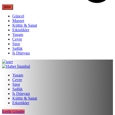
Güncel
Manşet
Kültür & Sanat
Etkinlikler
Yaşam
Çevre
Spor
Sağlık
İş Dünyası
Yaşam
Çevre
Spor
Sağlık
İş Dünyası
Kültür & Sanat
Etkinlikler
İçerik Gönder