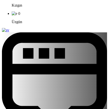
Kızgın
0
Üzgün