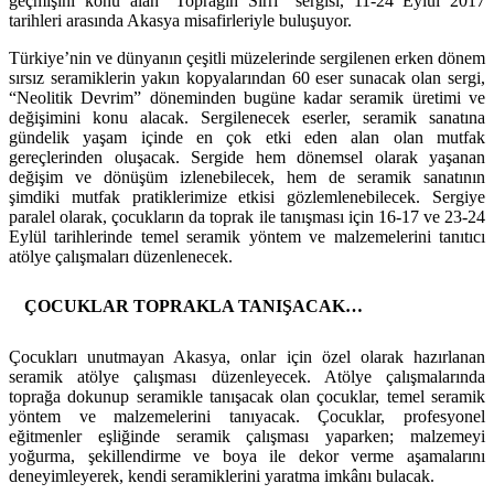
geçmişini konu alan “Toprağın Sırrı” sergisi, 11-24 Eylül 2017
tarihleri arasında Akasya misafirleriyle buluşuyor.
Türkiye’nin ve dünyanın çeşitli müzelerinde sergilenen erken dönem
sırsız seramiklerin yakın kopyalarından 60 eser sunacak olan sergi,
“Neolitik Devrim” döneminden bugüne kadar seramik üretimi ve
değişimini konu alacak. Sergilenecek eserler, seramik sanatına
gündelik yaşam içinde en çok etki eden alan olan mutfak
gereçlerinden oluşacak. Sergide hem dönemsel olarak yaşanan
değişim ve dönüşüm izlenebilecek, hem de seramik sanatının
şimdiki mutfak pratiklerimize etkisi gözlemlenebilecek. Sergiye
paralel olarak, çocukların da toprak ile tanışması için 16-17 ve 23-24
Eylül tarihlerinde temel seramik yöntem ve malzemelerini tanıtıcı
atölye çalışmaları düzenlenecek.
ÇOCUKLAR TOPRAKLA TANIŞACAK…
Çocukları unutmayan Akasya, onlar için özel olarak hazırlanan
seramik atölye çalışması düzenleyecek. Atölye çalışmalarında
toprağa dokunup seramikle tanışacak olan çocuklar, temel seramik
yöntem ve malzemelerini tanıyacak. Çocuklar, profesyonel
eğitmenler eşliğinde seramik çalışması yaparken; malzemeyi
yoğurma, şekillendirme ve boya ile dekor verme aşamalarını
deneyimleyerek, kendi seramiklerini yaratma imkânı bulacak.