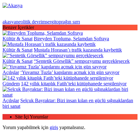
akasya
neolitik devrim
sergi
toprağın sırrı
Benzer İçerikler
Kültür & Sanat
Bireyden Topluma, Selamdan Sofraya
Kültür & Sanat
Mustafa Horasan’ı trafik kazasında kaybettik
Kültür & Sanat
“Sentetik Görsellik” sempozyumu gerçekleşecek
Açılışlar
‘Yuvamız Tuzla’ kapılarını açmak için gün sayıyor
Gündem
142 yıllık kitaplık Fatih’teki kütüphanede sergileniyor
Açılışlar
Selçuk Bayraktar: Bizi insan kılan en güçlü sığınaklardan
biri sanat
Site İçi Yorumlar
Yorum yapabilmek için
giriş
yapmalısınız.