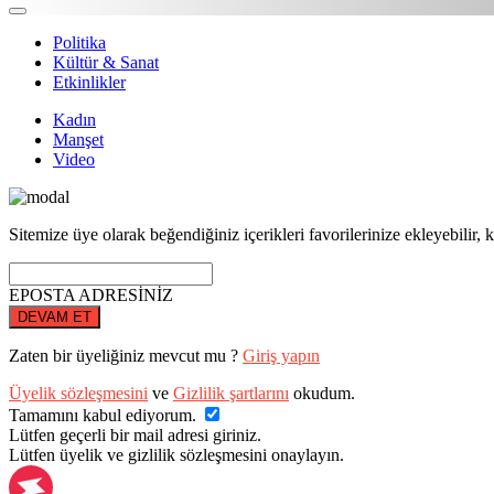
Politika
Kültür & Sanat
Etkinlikler
Kadın
Manşet
Video
Sitemize üye olarak beğendiğiniz içerikleri favorilerinize ekleyebilir, k
EPOSTA ADRESİNİZ
DEVAM ET
Zaten bir üyeliğiniz mevcut mu ?
Giriş yapın
Üyelik sözleşmesini
ve
Gizlilik şartlarını
okudum.
Tamamını kabul ediyorum.
Lütfen geçerli bir mail adresi giriniz.
Lütfen üyelik ve gizlilik sözleşmesini onaylayın.