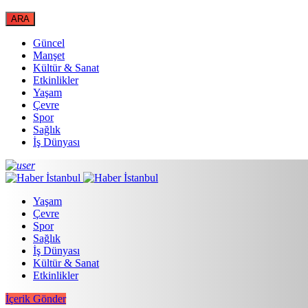
Güncel
Manşet
Kültür & Sanat
Etkinlikler
Yaşam
Çevre
Spor
Sağlık
İş Dünyası
Yaşam
Çevre
Spor
Sağlık
İş Dünyası
Kültür & Sanat
Etkinlikler
İçerik Gönder