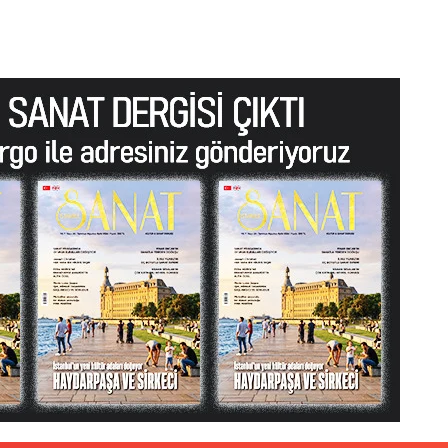
u atölyede ‘Kardan Adam Magnet’ yapacak. Birbirinden eğlenceli