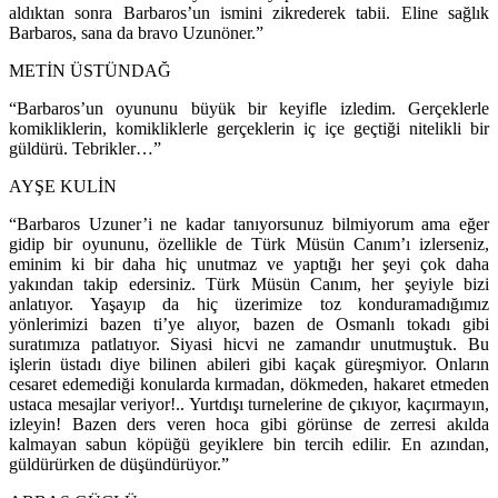
aldıktan sonra Barbaros’un ismini zikrederek tabii. Eline sağlık
Barbaros, sana da bravo Uzunöner.”
METİN ÜSTÜNDAĞ
“Barbaros’un oyununu büyük bir keyifle izledim. Gerçeklerle
komikliklerin, komikliklerle gerçeklerin iç içe geçtiği nitelikli bir
güldürü. Tebrikler…”
AYŞE KULİN
“Barbaros Uzuner’i ne kadar tanıyorsunuz bilmiyorum ama eğer
gidip bir oyununu, özellikle de Türk Müsün Canım’ı izlerseniz,
eminim ki bir daha hiç unutmaz ve yaptığı her şeyi çok daha
yakından takip edersiniz. Türk Müsün Canım, her şeyiyle bizi
anlatıyor. Yaşayıp da hiç üzerimize toz konduramadığımız
yönlerimizi bazen ti’ye alıyor, bazen de Osmanlı tokadı gibi
suratımıza patlatıyor. Siyasi hicvi ne zamandır unutmuştuk. Bu
işlerin üstadı diye bilinen abileri gibi kaçak güreşmiyor. Onların
cesaret edemediği konularda kırmadan, dökmeden, hakaret etmeden
ustaca mesajlar veriyor!.. Yurtdışı turnelerine de çıkıyor, kaçırmayın,
izleyin! Bazen ders veren hoca gibi görünse de zerresi akılda
kalmayan sabun köpüğü geyiklere bin tercih edilir. En azından,
güldürürken de düşündürüyor.”