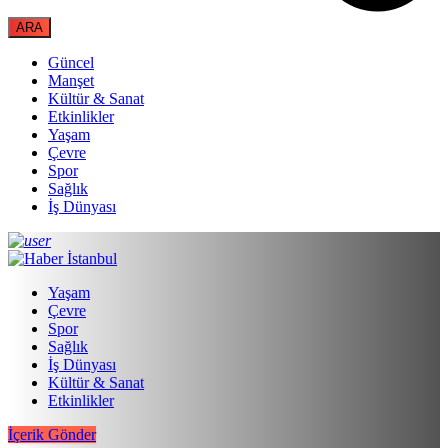
Güncel
Manşet
Kültür & Sanat
Etkinlikler
Yaşam
Çevre
Spor
Sağlık
İş Dünyası
Yaşam
Çevre
Spor
Sağlık
İş Dünyası
Kültür & Sanat
Etkinlikler
İçerik Gönder