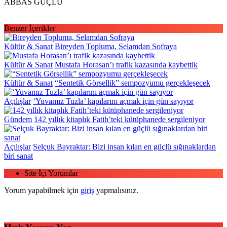
ABBAS GÜÇLÜ
Benzer İçerikler
Kültür & Sanat
Bireyden Topluma, Selamdan Sofraya
Kültür & Sanat
Mustafa Horasan’ı trafik kazasında kaybettik
Kültür & Sanat
“Sentetik Görsellik” sempozyumu gerçekleşecek
Açılışlar
‘Yuvamız Tuzla’ kapılarını açmak için gün sayıyor
Gündem
142 yıllık kitaplık Fatih’teki kütüphanede sergileniyor
Açılışlar
Selçuk Bayraktar: Bizi insan kılan en güçlü sığınaklardan
biri sanat
Site İçi Yorumlar
Yorum yapabilmek için
giriş
yapmalısınız.