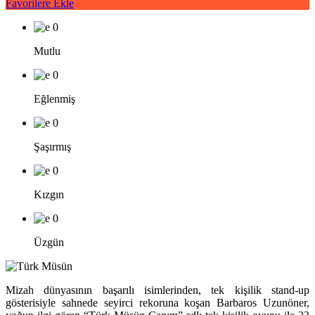
Favorilere Ekle
0
Mutlu
0
Eğlenmiş
0
Şaşırmış
0
Kızgın
0
Üzgün
Mizah dünyasının başarılı isimlerinden, tek kişilik stand-up
gösterisiyle sahnede seyirci rekoruna koşan Barbaros Uzunöner,