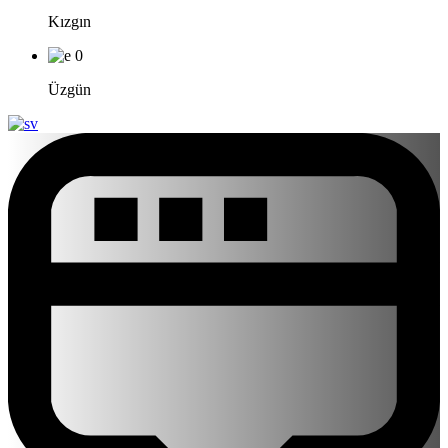
Kızgın
0
Üzgün