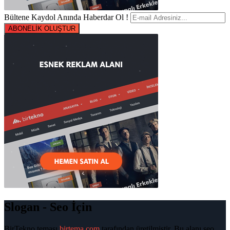
Bültene Kaydol Anında Haberdar Ol !
ABONELİK OLUŞTUR
Slogan - Seo İçin
BirTekno teması
birtema.com
tarafından üretilmiştir. Bu alanı seo