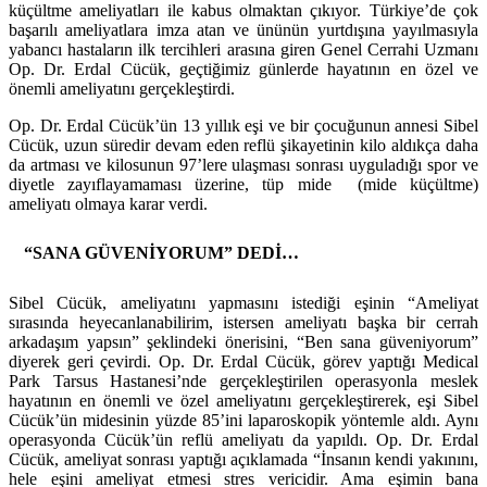
küçültme ameliyatları ile kabus olmaktan çıkıyor. Türkiye’de çok
başarılı ameliyatlara imza atan ve ününün yurtdışına yayılmasıyla
yabancı hastaların ilk tercihleri arasına giren Genel Cerrahi Uzmanı
Op. Dr. Erdal Cücük, geçtiğimiz günlerde hayatının en özel ve
önemli ameliyatını gerçekleştirdi.
Op. Dr. Erdal Cücük’ün 13 yıllık eşi ve bir çocuğunun annesi Sibel
Cücük, uzun süredir devam eden reflü şikayetinin kilo aldıkça daha
da artması ve kilosunun 97’lere ulaşması sonrası uyguladığı spor ve
diyetle zayıflayamaması üzerine, tüp mide (mide küçültme)
ameliyatı olmaya karar verdi.
“SANA GÜVENİYORUM” DEDİ…
Sibel Cücük, ameliyatını yapmasını istediği eşinin “Ameliyat
sırasında heyecanlanabilirim, istersen ameliyatı başka bir cerrah
arkadaşım yapsın” şeklindeki önerisini, “Ben sana güveniyorum”
diyerek geri çevirdi. Op. Dr. Erdal Cücük, görev yaptığı Medical
Park Tarsus Hastanesi’nde gerçekleştirilen operasyonla meslek
hayatının en önemli ve özel ameliyatını gerçekleştirerek, eşi Sibel
Cücük’ün midesinin yüzde 85’ini laparoskopik yöntemle aldı. Aynı
operasyonda Cücük’ün reflü ameliyatı da yapıldı. Op. Dr. Erdal
Cücük, ameliyat sonrası yaptığı açıklamada “İnsanın kendi yakınını,
hele eşini ameliyat etmesi stres vericidir. Ama eşimin bana