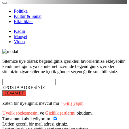
Politika
Kültür & Sanat
Etkinlikler
Kadın
Manşet
Video
Sitemize üye olarak beğendiğiniz içerikleri favorilerinize ekleyebilir,
kendi ürettiğiniz ya da internet üzerinde beğendiğiniz içerikleri
sitemizin ziyaretçilerine içerik gönder seçeneği ile sunabilirsiniz.
EPOSTA ADRESİNİZ
DEVAM ET
Zaten bir üyeliğiniz mevcut mu ?
Giriş yapın
Üyelik sözleşmesini
ve
Gizlilik şartlarını
okudum.
Tamamını kabul ediyorum.
Lütfen geçerli bir mail adresi giriniz.