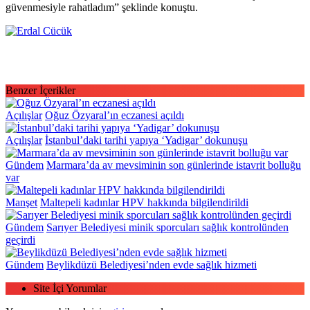
güvenmesiyle rahatladım” şeklinde konuştu.
Benzer İçerikler
Açılışlar
Oğuz Özyaral’ın eczanesi açıldı
Açılışlar
İstanbul’daki tarihi yapıya ‘Yadigar’ dokunuşu
Gündem
Marmara’da av mevsiminin son günlerinde istavrit bolluğu
var
Manşet
Maltepeli kadınlar HPV hakkında bilgilendirildi
Gündem
Sarıyer Belediyesi minik sporcuları sağlık kontrolünden
geçirdi
Gündem
Beylikdüzü Belediyesi’nden evde sağlık hizmeti
Site İçi Yorumlar