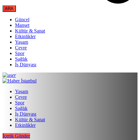
Güncel
Manşet
Kültür & Sanat
Etkinlikler
Yaşam
Çevre
Spor
Sağlık
İş Dünyası
Yaşam
Çevre
Spor
Sağlık
İş Dünyası
Kültür & Sanat
Etkinlikler
İçerik Gönder