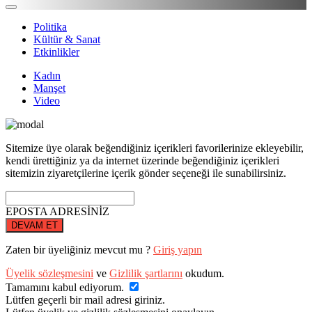
Politika
Kültür & Sanat
Etkinlikler
Kadın
Manşet
Video
Sitemize üye olarak beğendiğiniz içerikleri favorilerinize ekleyebilir,
kendi ürettiğiniz ya da internet üzerinde beğendiğiniz içerikleri
sitemizin ziyaretçilerine içerik gönder seçeneği ile sunabilirsiniz.
EPOSTA ADRESİNİZ
DEVAM ET
Zaten bir üyeliğiniz mevcut mu ?
Giriş yapın
Üyelik sözleşmesini
ve
Gizlilik şartlarını
okudum.
Tamamını kabul ediyorum.
Lütfen geçerli bir mail adresi giriniz.