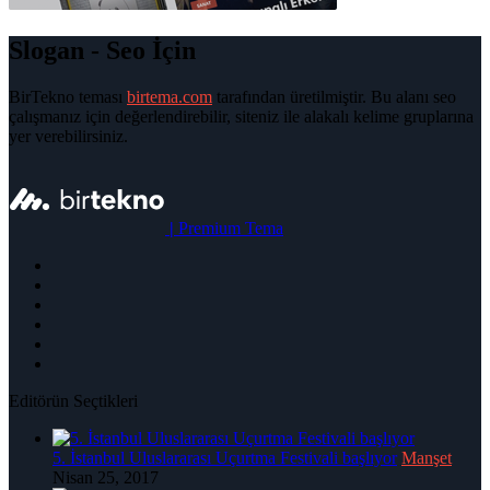
Slogan - Seo İçin
BirTekno teması
birtema.com
tarafından üretilmiştir. Bu alanı seo
çalışmanız için değerlendirebilir, siteniz ile alakalı kelime gruplarına
yer verebilirsiniz.
|
Premium Tema
Editörün Seçtikleri
5. İstanbul Uluslararası Uçurtma Festivali başlıyor
Manşet
Nisan 25, 2017