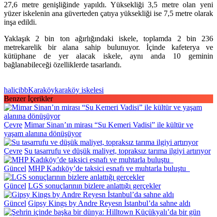
27,6 metre genişliğinde yapıldı. Yüksekliği 3,5 metre olan yeni
yüzer iskelenin ana güverteden çatıya yüksekliği ise 7,5 metre olarak
inşa edildi.
Yaklaşık 2 bin ton ağırlığındaki iskele, toplamda 2 bin 236
metrekarelik bir alana sahip bulunuyor. İçinde kafeterya ve
kütüphane de yer alacak iskele, aynı anda 10 geminin
bağlanabileceği özelliklerde tasarlandı.
haliç
ibb
Karaköy
karaköy iskelesi
Benzer İçerikler
Çevre
Mimar Sinan’ın mirası “Su Kemeri Vadisi” ile kültür ve
yaşam alanına dönüşüyor
Çevre
Su tasarrufu ve düşük maliyet, topraksız tarıma ilgiyi artırıyor
Güncel
MHP Kadıköy’de taksici esnafı ve muhtarla buluştu
Güncel
LGS sonuçlarının bizlere anlattığı gerçekler
Güncel
Gipsy Kings by Andre Reyesn İstanbul’da sahne aldı