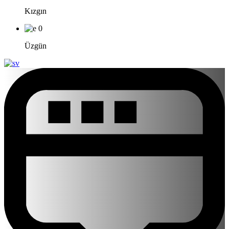
Kızgın
0
Üzgün