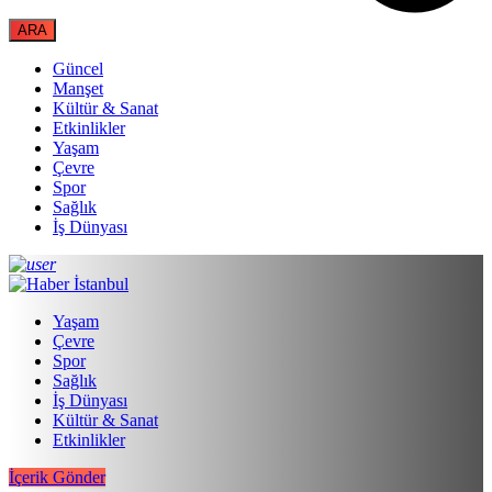
Güncel
Manşet
Kültür & Sanat
Etkinlikler
Yaşam
Çevre
Spor
Sağlık
İş Dünyası
Yaşam
Çevre
Spor
Sağlık
İş Dünyası
Kültür & Sanat
Etkinlikler
İçerik Gönder