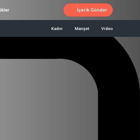
İçerik Gönder
ikler
Kadın
Manşet
Video