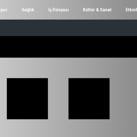
Spor
Sağlık
İş Dünyası
Kültür & Sanat
Etkinl