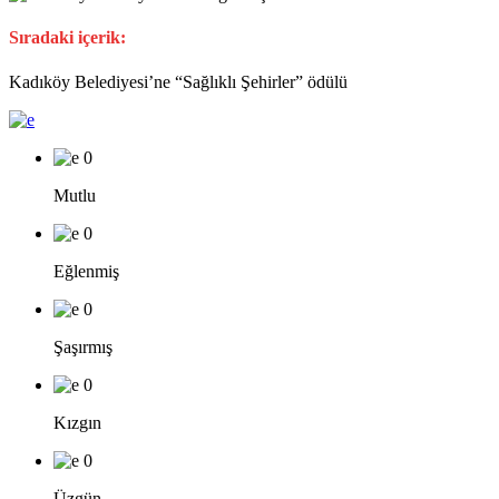
Sıradaki içerik:
Kadıköy Belediyesi’ne “Sağlıklı Şehirler” ödülü
0
Mutlu
0
Eğlenmiş
0
Şaşırmış
0
Kızgın
0
Üzgün