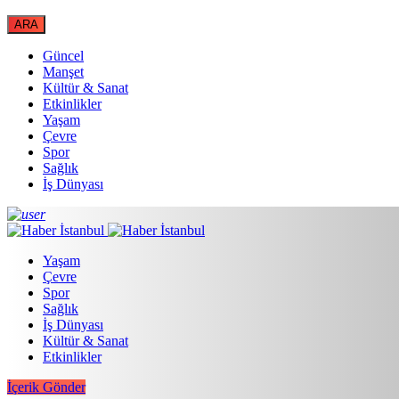
Güncel
Manşet
Kültür & Sanat
Etkinlikler
Yaşam
Çevre
Spor
Sağlık
İş Dünyası
Yaşam
Çevre
Spor
Sağlık
İş Dünyası
Kültür & Sanat
Etkinlikler
İçerik Gönder