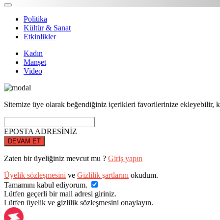
Politika
Kültür & Sanat
Etkinlikler
Kadın
Manşet
Video
Sitemize üye olarak beğendiğiniz içerikleri favorilerinize ekleyebilir, k
EPOSTA ADRESİNİZ
DEVAM ET
Zaten bir üyeliğiniz mevcut mu ?
Giriş yapın
Üyelik sözleşmesini
ve
Gizlilik şartlarını
okudum.
Tamamını kabul ediyorum.
Lütfen geçerli bir mail adresi giriniz.
Lütfen üyelik ve gizlilik sözleşmesini onaylayın.