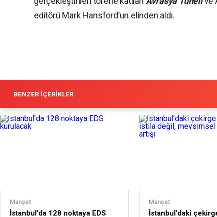
gerçekleştirilen törene katılan
Avrasya Tüneli
ve 
editörü Mark Hansford’un elinden aldı.
BENZER İÇERIKLER
Manşet
Manşet
İstanbul’da 128 noktaya EDS
İstanbul’daki çekir