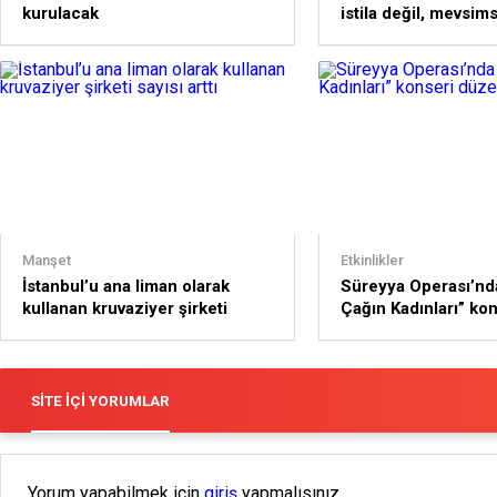
kurulacak
istila değil, mevsim
popülasyon artışı
Manşet
Etkinlikler
İstanbul’u ana liman olarak
Süreyya Operası’nda
kullanan kruvaziyer şirketi
Çağın Kadınları” kon
sayısı arttı
düzenlendi
SITE İÇI YORUMLAR
Yorum yapabilmek için
giriş
yapmalısınız.