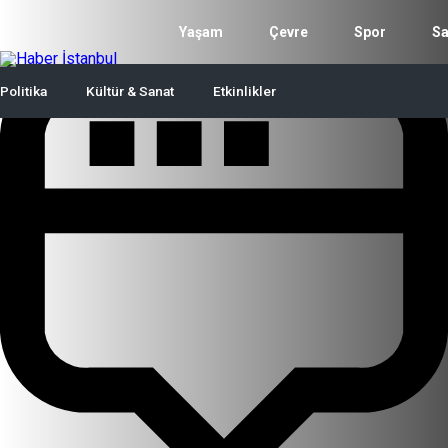
Yaşam
Çevre
Spor
Sa
Politika
Kültür & Sanat
Etkinlikler