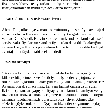
fiyatlarla self servisten yararlanan müşterilerimizin
istasyonlarımızdan mutlu ayrılacaklarına inanıyoruz.”
DAHA DÜŞÜK SELF SERVİS YAKIT FİYATLARI…
Ahmet Eke, tüketiciye zaman tasarrufunun yanı sıra fiyat avantajı da
sunacak olan self servis hizmetine özel fiyat uygulaması da
yapılacağını söyledi. Benzin ve dizel alımlarında kullanılacak “self
servis” yakıt fiyatlarının standart fiyatlardan daha düşük olacağını
aktaran Eke, self servis pompalarında tüketiciler fark edilir bir fiyat
avantajından faydalanabilecekler” dedi.
ZAMANI GELMİŞTİ…
“Sektörde kalıcı, sürekli ve sürdürülebilir bir hizmet için geniş
kitlelere hitap etmeniz ve tüketiciye bu işi neden yaptığınızı ve
onların kazançlarının ne olacağını çok iyi anlatmanız gerekiyor. Biz
Aytemiz olarak sunacağımız her yeni hizmet öncesi uzun süren
fizibilite çalışmaları yapıyor, altyapı yatırımlarını tamamlıyor ve ilgili
hizmeti kusursuzca sunabileceğimize ikna olduktan sonra en doğru
zamanda tüketicilerimizle buluşturuyoruz” diyen Ahmet Eke,
sözlerini şöyle sonlandırdı: “Şaşırtan hizmetler sloganımızın çıkış
noktası da budur. Hemen her şaşırtan hizmetimizin yenilikçi,