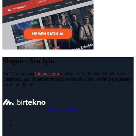
Slogan - Seo İçin
BirTekno teması
birtema.com
tarafından üretilmiştir. Bu alanı seo
çalışmanız için değerlendirebilir, siteniz ile alakalı kelime gruplarına
yer verebilirsiniz.
|
Premium Tema