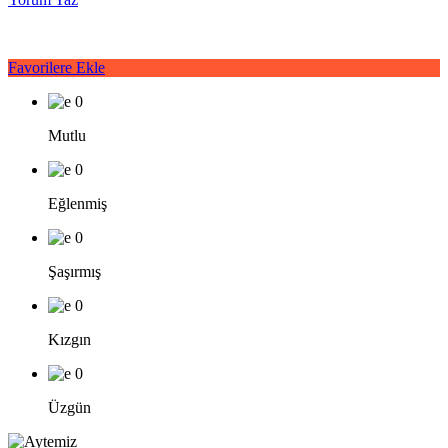
Favorilere Ekle
0
Mutlu
0
Eğlenmiş
0
Şaşırmış
0
Kızgın
0
Üzgün