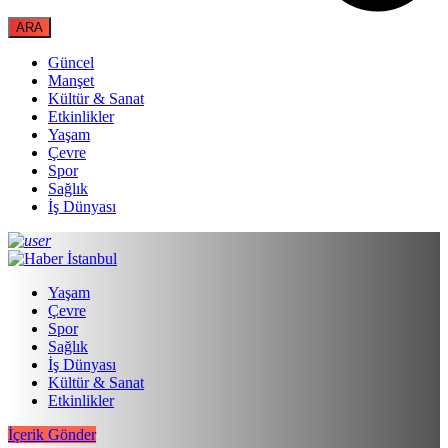
Güncel
Manşet
Kültür & Sanat
Etkinlikler
Yaşam
Çevre
Spor
Sağlık
İş Dünyası
Yaşam
Çevre
Spor
Sağlık
İş Dünyası
Kültür & Sanat
Etkinlikler
İçerik Gönder