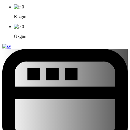
0
Kızgın
0
Üzgün