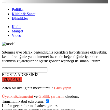
Politika
Kültür & Sanat
Etkinlikler
Kadın
Manşet
Video
Sitemize üye olarak beğendiğiniz içerikleri favorilerinize ekleyebilir,
kendi ürettiğiniz ya da internet üzerinde beğendiğiniz içerikleri
sitemizin ziyaretçilerine içerik gönder seçeneği ile sunabilirsiniz.
EPOSTA ADRESİNİZ
DEVAM ET
Zaten bir üyeliğiniz mevcut mu ?
Giriş yapın
Üyelik sözleşmesini
ve
Gizlilik şartlarını
okudum.
Tamamını kabul ediyorum.
Lütfen geçerli bir mail adresi giriniz.