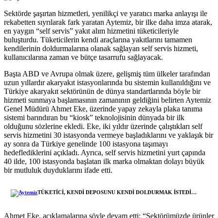
Sektörde şaşırtan hizmetleri, yenilikçi ve yaratıcı marka anlayışı ile
rekabetten sıyrılarak fark yaratan Aytemiz, bir ilke daha imza atarak,
en yaygın “self servis” yakıt alım hizmetini tüketicileriyle
buluşturdu. Tüketicilerin kendi araçlarına yakıtlarını tamamen
kendilerinin doldurmalarına olanak sağlayan self servis hizmeti,
kullanıcılarına zaman ve bütçe tasarrufu sağlayacak.
Başta ABD ve Avrupa olmak üzere, gelişmiş tüm ülkeler tarafından
uzun yıllardır akaryakıt istasyonlarında bu sistemin kullanıldığını ve
Türkiye akaryakıt sektörünün de dünya standartlarında böyle bir
hizmeti sunmaya başlamasının zamanının geldiğini belirten Aytemiz
Genel Müdürü Ahmet Eke, üzerinde yapay zekayla plaka tanıma
sistemi barındıran bu “kiosk” teknolojisinin dünyada bir ilk
olduğunu sözlerine ekledi. Eke, iki yıldır üzerinde çalıştıkları self
servis hizmetini 30 istasyonda vermeye başladıklarını ve yaklaşık bir
ay sonra da Türkiye genelinde 100 istasyona taşımayı
hedeflediklerini açıkladı. Ayrıca, self servis hizmetini yurt çapında
40 ilde, 100 istasyonda başlatan ilk marka olmaktan dolayı büyük
bir mutluluk duyduklarını ifade etti.
TÜKETİCİ, KENDİ DEPOSUNU KENDİ DOLDURMAK İSTEDİ…
Ahmet Eke, açıklamalarına şöyle devam etti: “Sektörümüzde ürünler