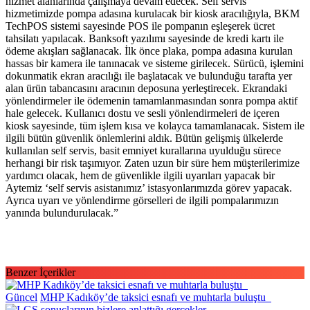
hizmet alanlarında çalışmaya devam edecek. Self servis
hizmetimizde pompa adasına kurulacak bir kiosk aracılığıyla, BKM
TechPOS sistemi sayesinde POS ile pompanın eşleşerek ücret
tahsilatı yapılacak. Banksoft yazılımı sayesinde de kredi kartı ile
ödeme akışları sağlanacak. İlk önce plaka, pompa adasına kurulan
hassas bir kamera ile tanınacak ve sisteme girilecek. Sürücü, işlemini
dokunmatik ekran aracılığı ile başlatacak ve bulunduğu tarafta yer
alan ürün tabancasını aracının deposuna yerleştirecek. Ekrandaki
yönlendirmeler ile ödemenin tamamlanmasından sonra pompa aktif
hale gelecek. Kullanıcı dostu ve sesli yönlendirmeleri de içeren
kiosk sayesinde, tüm işlem kısa ve kolayca tamamlanacak. Sistem ile
ilgili bütün güvenlik önlemlerini aldık. Bütün gelişmiş ülkelerde
kullanılan self servis, basit emniyet kurallarına uyulduğu sürece
herhangi bir risk taşımıyor. Zaten uzun bir süre hem müşterilerimize
yardımcı olacak, hem de güvenlikle ilgili uyarıları yapacak bir
Aytemiz ‘self servis asistanımız’ istasyonlarımızda görev yapacak.
Ayrıca uyarı ve yönlendirme görselleri de ilgili pompalarımızın
yanında bulundurulacak.”
Benzer İçerikler
Güncel
MHP Kadıköy’de taksici esnafı ve muhtarla buluştu