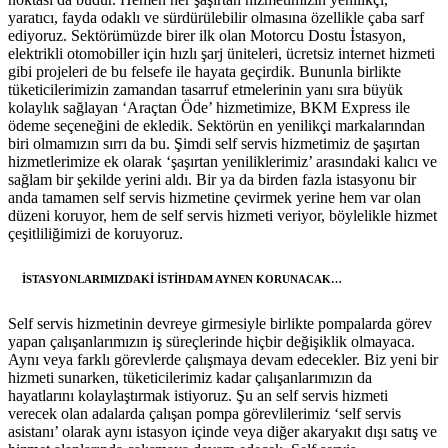
yaratıcı, fayda odaklı ve sürdürülebilir olmasına özellikle çaba sarf
ediyoruz. Sektörümüzde birer ilk olan Motorcu Dostu İstasyon,
elektrikli otomobiller için hızlı şarj üniteleri, ücretsiz internet hizmeti
gibi projeleri de bu felsefe ile hayata geçirdik. Bununla birlikte
tüketicilerimizin zamandan tasarruf etmelerinin yanı sıra büyük
kolaylık sağlayan ‘Araçtan Öde’ hizmetimize, BKM Express ile
ödeme seçeneğini de ekledik. Sektörün en yenilikçi markalarından
biri olmamızın sırrı da bu. Şimdi self servis hizmetimiz de şaşırtan
hizmetlerimize ek olarak ‘şaşırtan yeniliklerimiz’ arasındaki kalıcı ve
sağlam bir şekilde yerini aldı. Bir ya da birden fazla istasyonu bir
anda tamamen self servis hizmetine çevirmek yerine hem var olan
düzeni koruyor, hem de self servis hizmeti veriyor, böylelikle hizmet
çeşitliliğimizi de koruyoruz.
İSTASYONLARIMIZDAKİ İSTİHDAM AYNEN KORUNACAK…
Self servis hizmetinin devreye girmesiyle birlikte pompalarda görev
yapan çalışanlarımızın iş süreçlerinde hiçbir değişiklik olmayaca.
Aynı veya farklı görevlerde çalışmaya devam edecekler. Biz yeni bir
hizmeti sunarken, tüketicilerimiz kadar çalışanlarımızın da
hayatlarını kolaylaştırmak istiyoruz. Şu an self servis hizmeti
verecek olan adalarda çalışan pompa görevlilerimiz ‘self servis
asistanı’ olarak aynı istasyon içinde veya diğer akaryakıt dışı satış ve