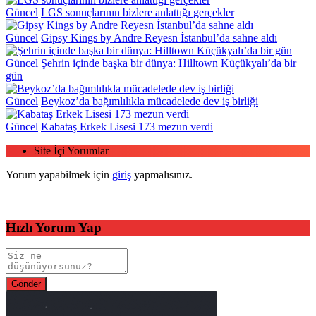
Güncel
LGS sonuçlarının bizlere anlattığı gerçekler
Güncel
Gipsy Kings by Andre Reyesn İstanbul’da sahne aldı
Güncel
Şehrin içinde başka bir dünya: Hilltown Küçükyalı’da bir
gün
Güncel
Beykoz’da bağımlılıkla mücadelede dev iş birliği
Güncel
Kabataş Erkek Lisesi 173 mezun verdi
Site İçi Yorumlar
Yorum yapabilmek için
giriş
yapmalısınız.
Hızlı Yorum Yap