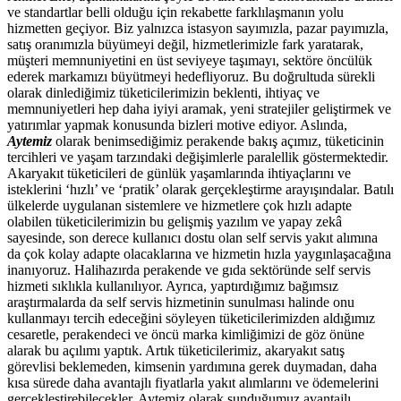
ve standartlar belli olduğu için rekabette farklılaşmanın yolu
hizmetten geçiyor. Biz yalnızca istasyon sayımızla, pazar payımızla,
satış oranımızla büyümeyi değil, hizmetlerimizle fark yaratarak,
müşteri memnuniyetini en üst seviyeye taşımayı, sektöre öncülük
ederek markamızı büyütmeyi hedefliyoruz. Bu doğrultuda sürekli
olarak dinlediğimiz tüketicilerimizin beklenti, ihtiyaç ve
memnuniyetleri hep daha iyiyi aramak, yeni stratejiler geliştirmek ve
yatırımlar yapmak konusunda bizleri motive ediyor. Aslında,
Aytemiz
olarak benimsediğimiz perakende bakış açımız, tüketicinin
tercihleri ve yaşam tarzındaki değişimlerle paralellik göstermektedir.
Akaryakıt tüketicileri de günlük yaşamlarında ihtiyaçlarını ve
isteklerini ‘hızlı’ ve ‘pratik’ olarak gerçekleştirme arayışındalar. Batılı
ülkelerde uygulanan sistemlere ve hizmetlere çok hızlı adapte
olabilen tüketicilerimizin bu gelişmiş yazılım ve yapay zekâ
sayesinde, son derece kullanıcı dostu olan self servis yakıt alımına
da çok kolay adapte olacaklarına ve hizmetin hızla yaygınlaşacağına
inanıyoruz. Halihazırda perakende ve gıda sektöründe self servis
hizmeti sıklıkla kullanılıyor. Ayrıca, yaptırdığımız bağımsız
araştırmalarda da self servis hizmetinin sunulması halinde onu
kullanmayı tercih edeceğini söyleyen tüketicilerimizden aldığımız
cesaretle, perakendeci ve öncü marka kimliğimizi de göz önüne
alarak bu açılımı yaptık. Artık tüketicilerimiz, akaryakıt satış
görevlisi beklemeden, kimsenin yardımına gerek duymadan, daha
kısa sürede daha avantajlı fiyatlarla yakıt alımlarını ve ödemelerini
gerçekleştirebilecekler. Aytemiz olarak sunduğumuz avantajlı