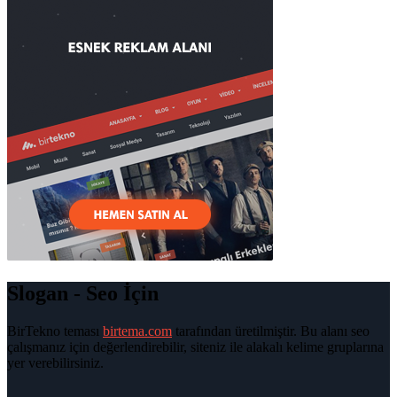
Slogan - Seo İçin
BirTekno teması
birtema.com
tarafından üretilmiştir. Bu alanı seo
çalışmanız için değerlendirebilir, siteniz ile alakalı kelime gruplarına
yer verebilirsiniz.