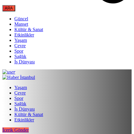
Güncel
Manşet
Kültür & Sanat
Etkinlikler
Yaşam
Çevre
Spor
Sağlık
İş Dünyası
Yaşam
Çevre
Spor
Sağlık
İş Dünyası
Kültür & Sanat
Etkinlikler
İçerik Gönder