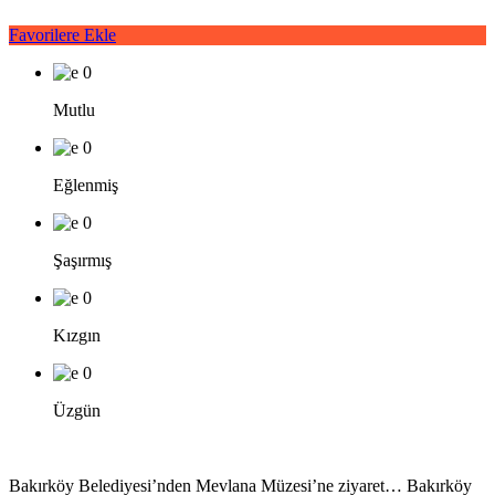
Favorilere Ekle
0
Mutlu
0
Eğlenmiş
0
Şaşırmış
0
Kızgın
0
Üzgün
Bakırköy Belediyesi’nden Mevlana Müzesi’ne ziyaret… Bakırköy