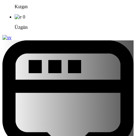
Kızgın
0
Üzgün