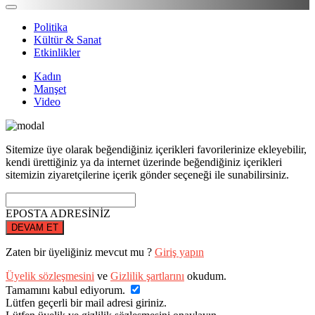
Politika
Kültür & Sanat
Etkinlikler
Kadın
Manşet
Video
Sitemize üye olarak beğendiğiniz içerikleri favorilerinize ekleyebilir,
kendi ürettiğiniz ya da internet üzerinde beğendiğiniz içerikleri
sitemizin ziyaretçilerine içerik gönder seçeneği ile sunabilirsiniz.
EPOSTA ADRESİNİZ
DEVAM ET
Zaten bir üyeliğiniz mevcut mu ?
Giriş yapın
Üyelik sözleşmesini
ve
Gizlilik şartlarını
okudum.
Tamamını kabul ediyorum.
Lütfen geçerli bir mail adresi giriniz.