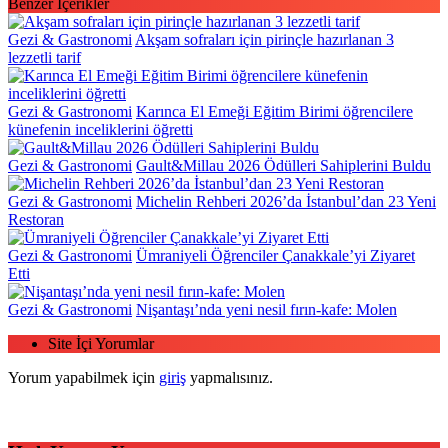
Benzer İçerikler
Gezi & Gastronomi
Akşam sofraları için pirinçle hazırlanan 3
lezzetli tarif
Gezi & Gastronomi
Karınca El Emeği Eğitim Birimi öğrencilere
künefenin inceliklerini öğretti
Gezi & Gastronomi
Gault&Millau 2026 Ödülleri Sahiplerini Buldu
Gezi & Gastronomi
Michelin Rehberi 2026’da İstanbul’dan 23 Yeni
Restoran
Gezi & Gastronomi
Ümraniyeli Öğrenciler Çanakkale’yi Ziyaret
Etti
Gezi & Gastronomi
Nişantaşı’nda yeni nesil fırın-kafe: Molen
Site İçi Yorumlar
Yorum yapabilmek için
giriş
yapmalısınız.