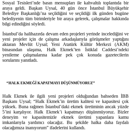
Sosyal Tesisleri’nde basın mensupları ile kahvaltılı toplantıda bir
araya geldi. Başkan Uysal, 40 gün önce İstanbul Büyükşehir
Belediye Başkanlığı’na seçildiğini ve seçildiği ilk günden bugüne
belediyenin tüm birimleriyle bir araya gelerek, çalışmalar hakkında
bilgi edindiğini söyledi.
İstanbul’da halihazırda devam eden projeleri yerinde incelediğini ve
yeni projeler için de çalışma arkadaşlarıyla görüşmeler yaptığını
aktaran Mevlüt Uysal; Yeni Atatürk Kültür Merkezi (AKM)
binasından ulaşıma, Halk Ekmek’ten İstiklal Caddesi’ndeki
yenileme çalışmalarına kadar pek çok konuda gazetecilerin
sorularını yanıtladı.
“HALK EKMEĞİ KAPATMAYI DÜŞÜNMÜYORUZ”
Halk Ekmek ile ilgili yeni projeleri olduğundan bahseden İBB
Başkanı Uysal; “Halk Ekmek’in üretim kalitesi ve kapasitesi çok
yüksek. Buna rağmen İstanbul’daki ekmek üretiminin ancak yüzde
5’ini karşılıyor. Halk Ekmek’i kapatmayı düşünmüyoruz. Bizler
deneyim ve kapasitemizle ekmek üretimi yapanlara kamu
imkanlarıyla yardımcı olacağız. Bu şekilde halka daha faydalı
olacağımıza inanıyorum” ifadelerini kullandı.