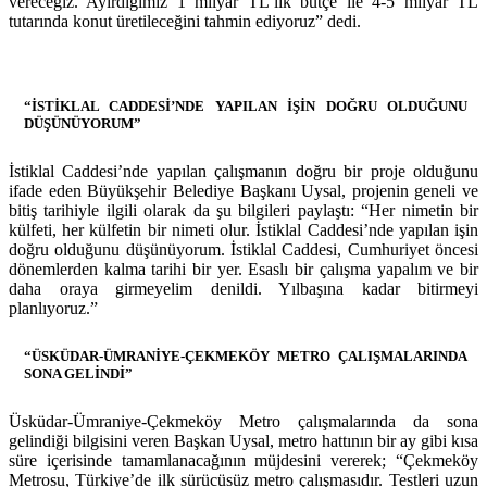
vereceğiz. Ayırdığımız 1 milyar TL’lik bütçe ile 4-5 milyar TL
tutarında konut üretileceğini tahmin ediyoruz” dedi.
“İSTİKLAL CADDESİ’NDE YAPILAN İŞİN DOĞRU OLDUĞUNU
DÜŞÜNÜYORUM”
İstiklal Caddesi’nde yapılan çalışmanın doğru bir proje olduğunu
ifade eden Büyükşehir Belediye Başkanı Uysal, projenin geneli ve
bitiş tarihiyle ilgili olarak da şu bilgileri paylaştı: “Her nimetin bir
külfeti, her külfetin bir nimeti olur. İstiklal Caddesi’nde yapılan işin
doğru olduğunu düşünüyorum. İstiklal Caddesi, Cumhuriyet öncesi
dönemlerden kalma tarihi bir yer. Esaslı bir çalışma yapalım ve bir
daha oraya girmeyelim denildi. Yılbaşına kadar bitirmeyi
planlıyoruz.”
“ÜSKÜDAR-ÜMRANİYE-ÇEKMEKÖY METRO ÇALIŞMALARINDA
SONA GELİNDİ”
Üsküdar-Ümraniye-Çekmeköy Metro çalışmalarında da sona
gelindiği bilgisini veren Başkan Uysal, metro hattının bir ay gibi kısa
süre içerisinde tamamlanacağının müjdesini vererek; “Çekmeköy
Metrosu, Türkiye’de ilk sürücüsüz metro çalışmasıdır. Testleri uzun