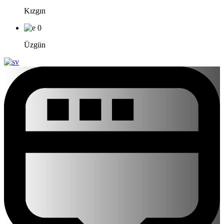
Kızgın
0
Üzgün