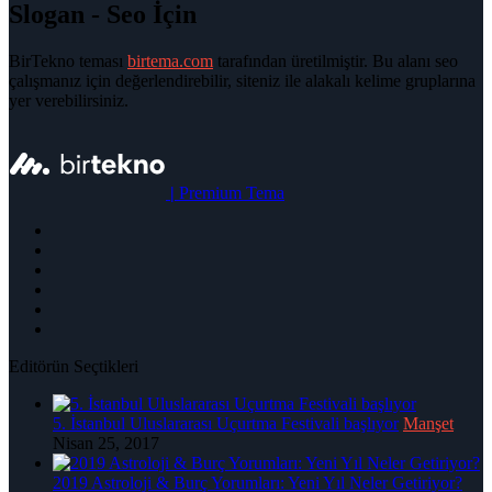
Slogan - Seo İçin
BirTekno teması
birtema.com
tarafından üretilmiştir. Bu alanı seo
çalışmanız için değerlendirebilir, siteniz ile alakalı kelime gruplarına
yer verebilirsiniz.
|
Premium Tema
Editörün Seçtikleri
5. İstanbul Uluslararası Uçurtma Festivali başlıyor
Manşet
Nisan 25, 2017
2019 Astroloji & Burç Yorumları: Yeni Yıl Neler Getiriyor?