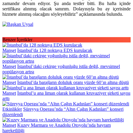
zamandır devam ediyor. Şu anda testler bitti. Bu hafta içinde
sertifikası alınmış olacak sanırım. Dolayısıyla bu ay içerisinde
hizmete alınmış olacağını söyleyebiliriz” açıklamasında bulundu.
Benzer İçerikler
Manşet
İstanbul’da 128 noktaya EDS kurulacak
Manşet
İstanbul’daki çekirge yoğunluğu istila değil, mevsimsel
popülasyon artışı
Manşet
İstanbul’da barajların doluluk oranı yüzde 60’ın altına düştü
Manşet
İstanbul’u ana liman olarak kullanan kruvaziyer şirketi sayısı
arttı
Etkinlikler
Süreyya Operası’nda “Altın Çağın Kadınları” konseri
düzenlendi
Manşet
Kuzey Marmara ve Anadolu Otoyolu’nda bayram
hareketliliği