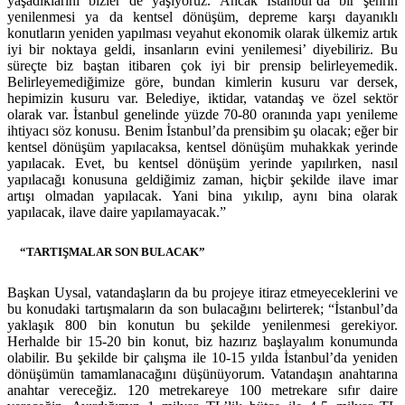
yaşadıklarını bizler de yaşıyoruz. Ancak İstanbul’da bir şehrin
yenilenmesi ya da kentsel dönüşüm, depreme karşı dayanıklı
konutların yeniden yapılması veyahut ekonomik olarak ülkemiz artık
iyi bir noktaya geldi, insanların evini yenilemesi’ diyebiliriz. Bu
süreçte biz baştan itibaren çok iyi bir prensip belirleyemedik.
Belirleyemediğimize göre, bundan kimlerin kusuru var dersek,
hepimizin kusuru var. Belediye, iktidar, vatandaş ve özel sektör
olarak var. İstanbul genelinde yüzde 70-80 oranında yapı yenileme
ihtiyacı söz konusu. Benim İstanbul’da prensibim şu olacak; eğer bir
kentsel dönüşüm yapılacaksa, kentsel dönüşüm muhakkak yerinde
yapılacak. Evet, bu kentsel dönüşüm yerinde yapılırken, nasıl
yapılacağı konusuna geldiğimiz zaman, hiçbir şekilde ilave imar
artışı olmadan yapılacak. Yani bina yıkılıp, aynı bina olarak
yapılacak, ilave daire yapılamayacak.”
“TARTIŞMALAR SON BULACAK”
Başkan Uysal, vatandaşların da bu projeye itiraz etmeyeceklerini ve
bu konudaki tartışmaların da son bulacağını belirterek; “İstanbul’da
yaklaşık 800 bin konutun bu şekilde yenilenmesi gerekiyor.
Herhalde bir 15-20 bin konut, biz hazırız başlayalım konumunda
olabilir. Bu şekilde bir çalışma ile 10-15 yılda İstanbul’da yeniden
dönüşümün tamamlanacağını düşünüyorum. Vatandaşın anahtarına
anahtar vereceğiz. 120 metrekareye 100 metrekare sıfır daire