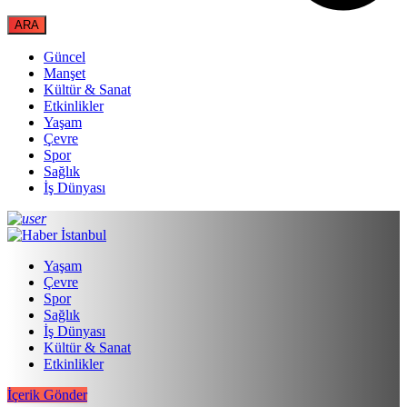
Güncel
Manşet
Kültür & Sanat
Etkinlikler
Yaşam
Çevre
Spor
Sağlık
İş Dünyası
Yaşam
Çevre
Spor
Sağlık
İş Dünyası
Kültür & Sanat
Etkinlikler
İçerik Gönder