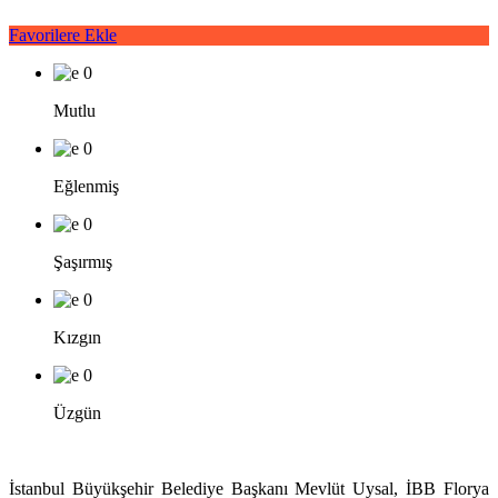
Favorilere Ekle
0
Mutlu
0
Eğlenmiş
0
Şaşırmış
0
Kızgın
0
Üzgün
İstanbul Büyükşehir Belediye Başkanı Mevlüt Uysal, İBB Florya