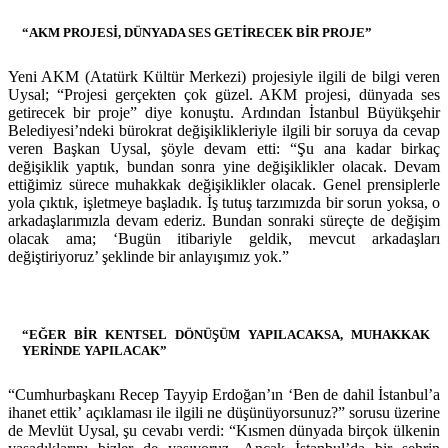
“AKM PROJESİ, DÜNYADA SES GETİRECEK BİR PROJE”
Yeni AKM (Atatürk Kültür Merkezi) projesiyle ilgili de bilgi veren
Uysal; “Projesi gerçekten çok güzel. AKM projesi, dünyada ses
getirecek bir proje” diye konuştu. Ardından İstanbul Büyükşehir
Belediyesi’ndeki bürokrat değişiklikleriyle ilgili bir soruya da cevap
veren Başkan Uysal, şöyle devam etti: “Şu ana kadar birkaç
değişiklik yaptık, bundan sonra yine değişiklikler olacak. Devam
ettiğimiz sürece muhakkak değişiklikler olacak. Genel prensiplerle
yola çıktık, işletmeye başladık. İş tutuş tarzımızda bir sorun yoksa, o
arkadaşlarımızla devam ederiz. Bundan sonraki süreçte de değişim
olacak ama; ‘Bugün itibariyle geldik, mevcut arkadaşları
değiştiriyoruz’ şeklinde bir anlayışımız yok.”
“EĞER BİR KENTSEL DÖNÜŞÜM YAPILACAKSA, MUHAKKAK
YERİNDE YAPILACAK”
“Cumhurbaşkanı Recep Tayyip Erdoğan’ın ‘Ben de dahil İstanbul’a
ihanet ettik’ açıklaması ile ilgili ne düşünüyorsunuz?” sorusu üzerine
de Mevlüt Uysal, şu cevabı verdi: “Kısmen dünyada birçok ülkenin