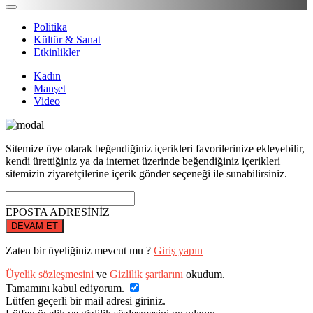
Politika
Kültür & Sanat
Etkinlikler
Kadın
Manşet
Video
Sitemize üye olarak beğendiğiniz içerikleri favorilerinize ekleyebilir,
kendi ürettiğiniz ya da internet üzerinde beğendiğiniz içerikleri
sitemizin ziyaretçilerine içerik gönder seçeneği ile sunabilirsiniz.
EPOSTA ADRESİNİZ
DEVAM ET
Zaten bir üyeliğiniz mevcut mu ?
Giriş yapın
Üyelik sözleşmesini
ve
Gizlilik şartlarını
okudum.
Tamamını kabul ediyorum.
Lütfen geçerli bir mail adresi giriniz.