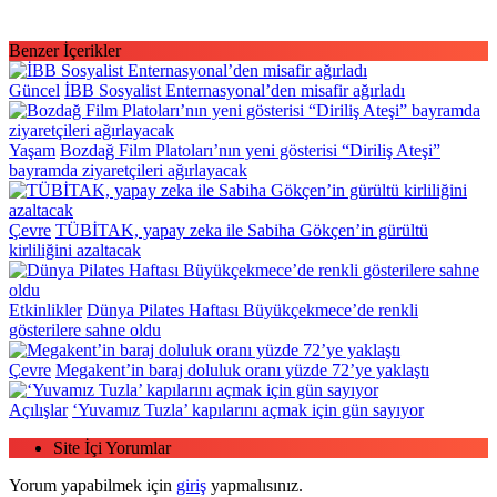
Benzer İçerikler
Güncel
İBB Sosyalist Enternasyonal’den misafir ağırladı
Yaşam
Bozdağ Film Platoları’nın yeni gösterisi “Diriliş Ateşi”
bayramda ziyaretçileri ağırlayacak
Çevre
TÜBİTAK, yapay zeka ile Sabiha Gökçen’in gürültü
kirliliğini azaltacak
Etkinlikler
Dünya Pilates Haftası Büyükçekmece’de renkli
gösterilere sahne oldu
Çevre
Megakent’in baraj doluluk oranı yüzde 72’ye yaklaştı
Açılışlar
‘Yuvamız Tuzla’ kapılarını açmak için gün sayıyor
Site İçi Yorumlar
Yorum yapabilmek için
giriş
yapmalısınız.