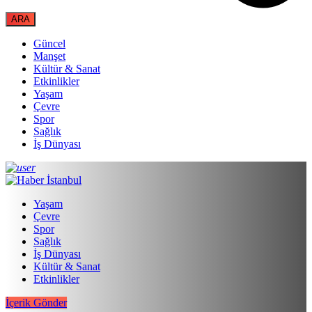
Güncel
Manşet
Kültür & Sanat
Etkinlikler
Yaşam
Çevre
Spor
Sağlık
İş Dünyası
Yaşam
Çevre
Spor
Sağlık
İş Dünyası
Kültür & Sanat
Etkinlikler
İçerik Gönder