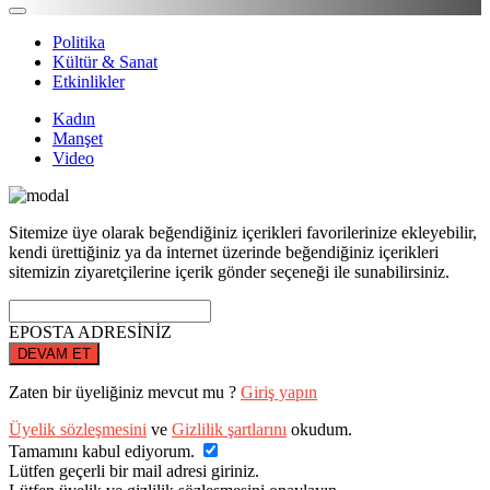
Politika
Kültür & Sanat
Etkinlikler
Kadın
Manşet
Video
Sitemize üye olarak beğendiğiniz içerikleri favorilerinize ekleyebilir,
kendi ürettiğiniz ya da internet üzerinde beğendiğiniz içerikleri
sitemizin ziyaretçilerine içerik gönder seçeneği ile sunabilirsiniz.
EPOSTA ADRESİNİZ
DEVAM ET
Zaten bir üyeliğiniz mevcut mu ?
Giriş yapın
Üyelik sözleşmesini
ve
Gizlilik şartlarını
okudum.
Tamamını kabul ediyorum.
Lütfen geçerli bir mail adresi giriniz.