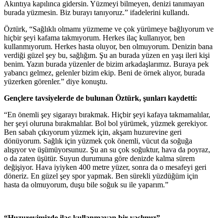
Akıntıya kapılınca gidersin. Yüzmeyi bilmeyen, denizi tanımayan
burada yüzmesin. Biz burayı tanıyoruz.” ifadelerini kullandı.
Öztürk, “Sağlıklı olmamı yüzmeme ve çok yürümeye bağlıyorum ve
hiçbir şeyi kafama takmıyorum. Herkes ilaç kullanıyor, ben
kullanmıyorum. Herkes hasta oluyor, ben olmuyorum. Denizin bana
verdiği güzel şey bu, sağlığım. Şu an burada yüzen en yaşı ileri kişi
benim. Yazın burada yüzenler de bizim arkadaşlarımız. Buraya pek
yabancı gelmez, gelenler bizim ekip. Beni de örnek alıyor, burada
yüzerken görenler.” diye konuştu.
Gençlere tavsiyelerde de bulunan Öztürk, şunları kaydetti:
“En önemli şey sigarayı bırakmak. Hiçbir şeyi kafaya takmamalılar,
her şeyi oluruna bırakmalılar. Bol bol yürümek, yüzmek gerekiyor.
Ben sabah çıkıyorum yüzmek için, akşam huzurevine geri
dönüyorum. Sağlık için yüzmek çok önemli, vücut da soğuğa
alışıyor ve üşümüyorsunuz. Şu an su çok soğuktur, hava da poyraz,
o da zaten üşütür. Suyun durumuna göre denizde kalma sürem
değişiyor. Hava iyiyken 400 metre yüzer, sonra da o mesafeyi geri
döneriz. En güzel şey spor yapmak. Ben sürekli yüzdüğüm için
hasta da olmuyorum, duşu bile soğuk su ile yaparım.”
“Huzurevimizde ilaç kullanmayan bir yaşlımız”