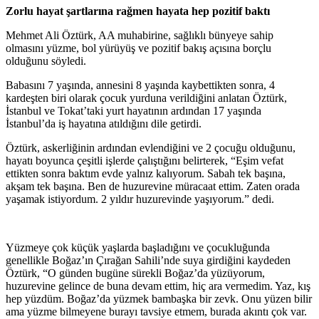
Zorlu hayat şartlarına rağmen hayata hep pozitif baktı
Mehmet Ali Öztürk, AA muhabirine, sağlıklı bünyeye sahip
olmasını yüzme, bol yürüyüş ve pozitif bakış açısına borçlu
olduğunu söyledi.
Babasını 7 yaşında, annesini 8 yaşında kaybettikten sonra, 4
kardeşten biri olarak çocuk yurduna verildiğini anlatan Öztürk,
İstanbul ve Tokat’taki yurt hayatının ardından 17 yaşında
İstanbul’da iş hayatına atıldığını dile getirdi.
Öztürk, askerliğinin ardından evlendiğini ve 2 çocuğu olduğunu,
hayatı boyunca çeşitli işlerde çalıştığını belirterek, “Eşim vefat
ettikten sonra baktım evde yalnız kalıyorum. Sabah tek başına,
akşam tek başına. Ben de huzurevine müracaat ettim. Zaten orada
yaşamak istiyordum. 2 yıldır huzurevinde yaşıyorum.” dedi.
Yüzmeye çok küçük yaşlarda başladığını ve çocukluğunda
genellikle Boğaz’ın Çırağan Sahili’nde suya girdiğini kaydeden
Öztürk, “O günden bugüne sürekli Boğaz’da yüzüyorum,
huzurevine gelince de buna devam ettim, hiç ara vermedim. Yaz, kış
hep yüzdüm. Boğaz’da yüzmek bambaşka bir zevk. Onu yüzen bilir
ama yüzme bilmeyene burayı tavsiye etmem, burada akıntı çok var.