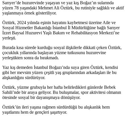
Sarıyer’de huzurevinde yaşayan ve yaz kış Boğaz’ın sularında
yüzen 78 yaşındaki Mehmet Ali Öztürk, bu rutiniyle sağlıklı ve aktif
yaşlanmaya örnek gösteriliyor.
Öztürk, 2024 yılında eşinin hayatını kaybetmesi üzerine Aile ve
Sosyal Hizmetler Bakanlığı İstanbul İl Müdürlüğüne bağlı Sarıyer
İzzet Baysal Huzurevi Yaşlı Bakım ve Rehabilitasyon Merkezi’ne
yerleşti.
Burada kısa sürede kurduğu sosyal ilişkilerle dikkati çeken Öztürk,
çocukluk yıllarında başlayan yüzme tutkusunu huzurevine
yerleştikten sonra da bırakmadı.
Yaz kış demeden İstanbul Boğazı’nda suya giren Öztürk, kendisi
gibi her mevsim yüzen çeşitli yaş gruplarından arkadaşları ile bu
alışkanlığını sürdürüyor.
Öztürk, yüzme grubuyla her hafta belirledikleri günlerde Bebek
Sahili’nde bir araya geliyor. Bu buluşmalar, spor aktivitesi olmanın
ötesinde sosyal bir dayanışmaya dönüşüyor.
Öztürk’ün ileri yaşına rağmen sürdürdüğü bu alışkanlık hem
yaşıtlarını hem de gençleri şaşırtıyor.