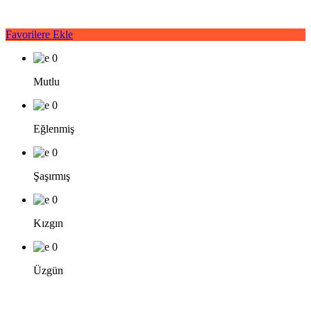
Favorilere Ekle
0
Mutlu
0
Eğlenmiş
0
Şaşırmış
0
Kızgın
0
Üzgün