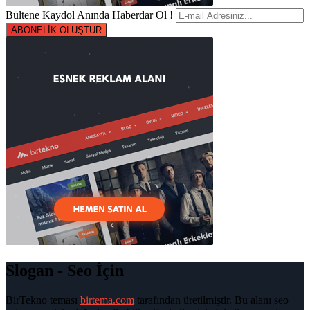
Bültene Kaydol Anında Haberdar Ol !
ABONELİK OLUŞTUR
Slogan - Seo İçin
BirTekno teması
birtema.com
tarafından üretilmiştir. Bu alanı seo