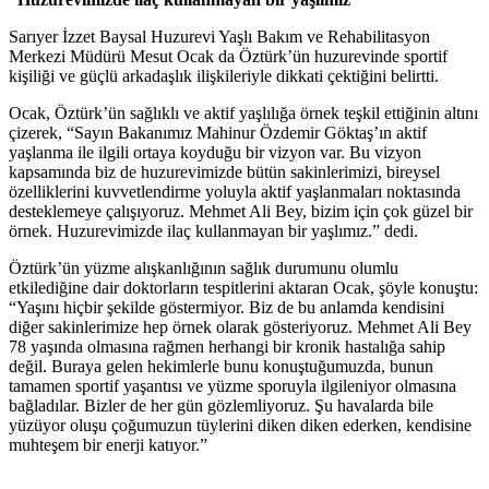
Sarıyer İzzet Baysal Huzurevi Yaşlı Bakım ve Rehabilitasyon
Merkezi Müdürü Mesut Ocak da Öztürk’ün huzurevinde sportif
kişiliği ve güçlü arkadaşlık ilişkileriyle dikkati çektiğini belirtti.
Ocak, Öztürk’ün sağlıklı ve aktif yaşlılığa örnek teşkil ettiğinin altını
çizerek, “Sayın Bakanımız Mahinur Özdemir Göktaş’ın aktif
yaşlanma ile ilgili ortaya koyduğu bir vizyon var. Bu vizyon
kapsamında biz de huzurevimizde bütün sakinlerimizi, bireysel
özelliklerini kuvvetlendirme yoluyla aktif yaşlanmaları noktasında
desteklemeye çalışıyoruz. Mehmet Ali Bey, bizim için çok güzel bir
örnek. Huzurevimizde ilaç kullanmayan bir yaşlımız.” dedi.
Öztürk’ün yüzme alışkanlığının sağlık durumunu olumlu
etkilediğine dair doktorların tespitlerini aktaran Ocak, şöyle konuştu:
“Yaşını hiçbir şekilde göstermiyor. Biz de bu anlamda kendisini
diğer sakinlerimize hep örnek olarak gösteriyoruz. Mehmet Ali Bey
78 yaşında olmasına rağmen herhangi bir kronik hastalığa sahip
değil. Buraya gelen hekimlerle bunu konuştuğumuzda, bunun
tamamen sportif yaşantısı ve yüzme sporuyla ilgileniyor olmasına
bağladılar. Bizler de her gün gözlemliyoruz. Şu havalarda bile
yüzüyor oluşu çoğumuzun tüylerini diken diken ederken, kendisine
muhteşem bir enerji katıyor.”