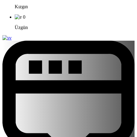
Kızgın
0
Üzgün