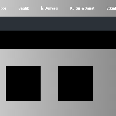
Spor
Sağlık
İş Dünyası
Kültür & Sanat
Etkinl