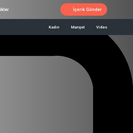
İçerik Gönder
ikler
Kadın
Manşet
Video