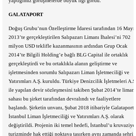
yaptığımız görüşmelerde büyük ilgi gördü.”
GALATAPORT
Doğuş Grubu’nun Özelleştirme İdaresi tarafından 16 Mayı
2013’te gerçekleştirilen Salıpazarı Limanı İhalesi’ni 702
milyon USD teklifle kazanmasının ardından Grup Ocak
2014’te Bilgili Holding’e bağlı BLG Capital ile ortaklık
gerçekleştirdi ve bu ortaklıkla alanın geliştirme ve
işletmesinden sorumlu Salıpazarı Liman İşletmeciliği ve
Yatırımları A.Ş. kuruldu. Türkiye Denizcilik İşletmeleri A.Ş
ile yapılan devir sözleşmesini takiben Şubat 2014’te liman
sahası bu şirket tarafından devralındı ve faaliyetlere
başlandı. Şirketin unvanı, Şubat 2018 itibariyle Galataport
İstanbul Liman İşletmeciliği ve Yatırımları A.Ş. olarak
değiştirildi. Projenin iki temel hedefi, İstanbul’u kruvaziye
turizminde hak ettiği noktaya taşırken aynı zamanda şehrin