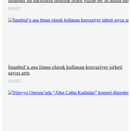
İstanbul’da barajların doluluk oranı yüzde 60’ın altına düş
MANŞET
İstanbul’u ana liman olarak kullanan kruvaziyer şirketi
sayısı arttı
MANŞET