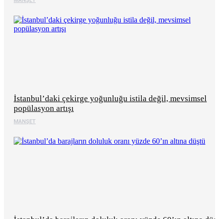
MANŞET
İstanbul’daki çekirge yoğunluğu istila değil, mevsimsel
popülasyon artışı
MANŞET