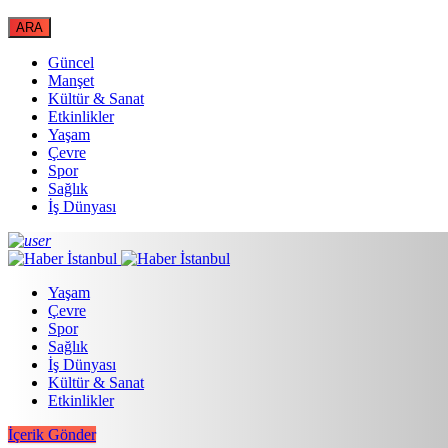
Güncel
Manşet
Kültür & Sanat
Etkinlikler
Yaşam
Çevre
Spor
Sağlık
İş Dünyası
Yaşam
Çevre
Spor
Sağlık
İş Dünyası
Kültür & Sanat
Etkinlikler
İçerik Gönder