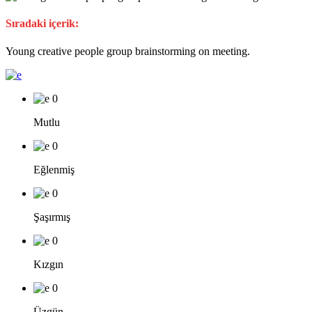
Sıradaki içerik:
Young creative people group brainstorming on meeting.
0
Mutlu
0
Eğlenmiş
0
Şaşırmış
0
Kızgın
0
Üzgün