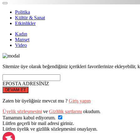
Politika
Kültür & Sanat
Etkinlikler
Kadın
Manşet
Video
Sitemize üye olarak beğendiğiniz içerikleri favorilerinize ekleyebilir, k
EPOSTA ADRESİNİZ
DEVAM ET
Zaten bir üyeliğiniz mevcut mu ?
Giriş yapın
Üyelik sözleşmesini
ve
Gizlilik şartlarını
okudum.
Tamamını kabul ediyorum.
Lütfen geçerli bir mail adresi giriniz.
Lütfen üyelik ve gizlilik sözleşmesini onaylayın.