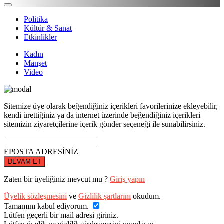
Politika
Kültür & Sanat
Etkinlikler
Kadın
Manşet
Video
Sitemize üye olarak beğendiğiniz içerikleri favorilerinize ekleyebilir,
kendi ürettiğiniz ya da internet üzerinde beğendiğiniz içerikleri
sitemizin ziyaretçilerine içerik gönder seçeneği ile sunabilirsiniz.
EPOSTA ADRESİNİZ
DEVAM ET
Zaten bir üyeliğiniz mevcut mu ?
Giriş yapın
Üyelik sözleşmesini
ve
Gizlilik şartlarını
okudum.
Tamamını kabul ediyorum.
Lütfen geçerli bir mail adresi giriniz.