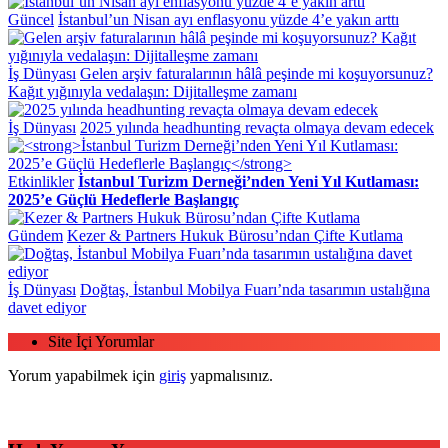
Güncel
İstanbul’un Nisan ayı enflasyonu yüzde 4’e yakın arttı
İş Dünyası
Gelen arşiv faturalarının hâlâ peşinde mi koşuyorsunuz?
Kağıt yığınıyla vedalaşın: Dijitalleşme zamanı
İş Dünyası
2025 yılında headhunting revaçta olmaya devam edecek
Etkinlikler
İstanbul Turizm Derneği’nden Yeni Yıl Kutlaması:
2025’e Güçlü Hedeflerle Başlangıç
Gündem
Kezer & Partners Hukuk Bürosu’ndan Çifte Kutlama
İş Dünyası
Doğtaş, İstanbul Mobilya Fuarı’nda tasarımın ustalığına
davet ediyor
Site İçi Yorumlar
Yorum yapabilmek için
giriş
yapmalısınız.