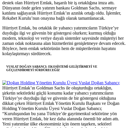
destek olan Hürriyet Emlak, başarılı bir iş ortaklığına imza attı.
Dünyanın önde gelen yatırım bankası Goldman Sachs, sermaye
katılımı sağlayarak Hürriyet Emlak’ın azınlık ortağı oldu. İşlemler,
Rekabet Kurulu’nun onayına bağlı olarak tamamlanacak.
Hürriyet Emlak, bu ortaklık ile yabancı yatırımcıların Türkiye’ye
duyduğu ilgi ve güvenin bir göstergesi olurken; kurmuş olduğu
modern, teknoloji ve veriye dayalı sistemler sayesinde müşteriyi her
zaman odak noktasına alan hizmetlerini genişletmeye devam edecek.
Böylece, hem emlak sektörünün hem de müşterilerinin hayatını
kolaylaştırmayı sürdürecek.
VUSLAT DOĞAN SABANCI: EKOSİSTEMİ GELİŞTİRMEYİ VE
GÜÇLENDİRMEYİ SÜRDÜRECEĞİZ
Hürriyet Emlak’ın Goldman Sachs ile oluşturduğu ortaklığın,
şirketin sektördeki güçlü konumu kadar yabancı yatırımcıların
Türkiye’ye duyduğu ilgi ve güvenin de bir göstergesi olduğuna
dikkat çeken Hürriyet Emlak Yönetim Kurulu Başkanı ve Doğan
Holding Yönetim Kurulu Üyesi Vuslat Doğan Sabancı;
“Kuruluşundan bu yana Türkiye’de gayrimenkul sektörüne yön
veren Hürriyet Emlak, bir kez daha alanında önemli bir adım attı.
Yeni yatırımlar ülke ekonomimiz için önem taşırken, sektörel