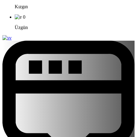
Kızgın
0
Üzgün