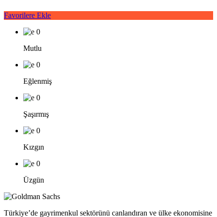
Favorilere Ekle
0
Mutlu
0
Eğlenmiş
0
Şaşırmış
0
Kızgın
0
Üzgün
Türkiye’de gayrimenkul sektörünü canlandıran ve ülke ekonomisine