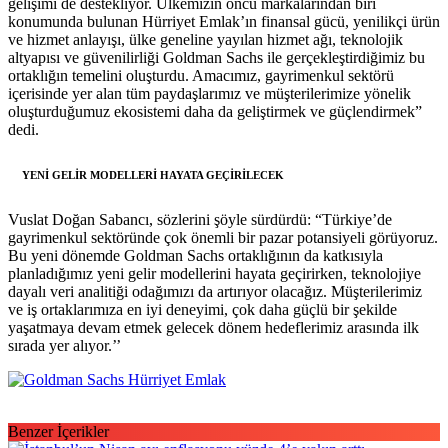
gelişimi de destekliyor. Ülkemizin öncü markalarından biri
konumunda bulunan Hürriyet Emlak’ın finansal gücü, yenilikçi ürün
ve hizmet anlayışı, ülke geneline yayılan hizmet ağı, teknolojik
altyapısı ve güvenilirliği Goldman Sachs ile gerçekleştirdiğimiz bu
ortaklığın temelini oluşturdu. Amacımız, gayrimenkul sektörü
içerisinde yer alan tüm paydaşlarımız ve müşterilerimize yönelik
oluşturduğumuz ekosistemi daha da geliştirmek ve güçlendirmek”
dedi.
YENİ GELİR MODELLERİ HAYATA GEÇİRİLECEK
Vuslat Doğan Sabancı, sözlerini şöyle sürdürdü: “Türkiye’de
gayrimenkul sektöründe çok önemli bir pazar potansiyeli görüyoruz.
Bu yeni dönemde Goldman Sachs ortaklığının da katkısıyla
planladığımız yeni gelir modellerini hayata geçirirken, teknolojiye
dayalı veri analitiği odağımızı da artırıyor olacağız. Müşterilerimiz
ve iş ortaklarımıza en iyi deneyimi, çok daha güçlü bir şekilde
yaşatmaya devam etmek gelecek dönem hedeflerimiz arasında ilk
sırada yer alıyor.’’
Benzer İçerikler