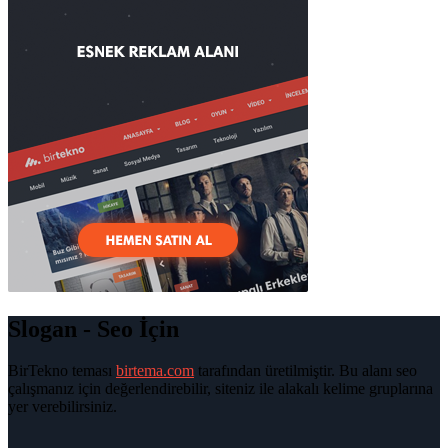
Slogan - Seo İçin
BirTekno teması
birtema.com
tarafından üretilmiştir. Bu alanı seo
çalışmanız için değerlendirebilir, siteniz ile alakalı kelime gruplarına
yer verebilirsiniz.