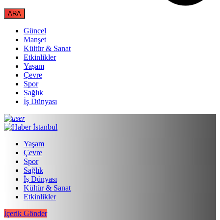
Güncel
Manşet
Kültür & Sanat
Etkinlikler
Yaşam
Çevre
Spor
Sağlık
İş Dünyası
Yaşam
Çevre
Spor
Sağlık
İş Dünyası
Kültür & Sanat
Etkinlikler
İçerik Gönder