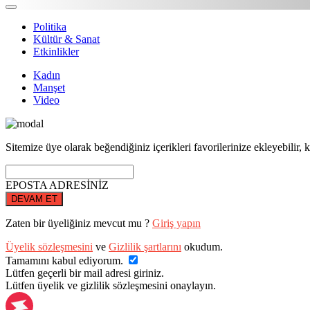
Politika
Kültür & Sanat
Etkinlikler
Kadın
Manşet
Video
Sitemize üye olarak beğendiğiniz içerikleri favorilerinize ekleyebilir, k
EPOSTA ADRESİNİZ
DEVAM ET
Zaten bir üyeliğiniz mevcut mu ?
Giriş yapın
Üyelik sözleşmesini
ve
Gizlilik şartlarını
okudum.
Tamamını kabul ediyorum.
Lütfen geçerli bir mail adresi giriniz.
Lütfen üyelik ve gizlilik sözleşmesini onaylayın.