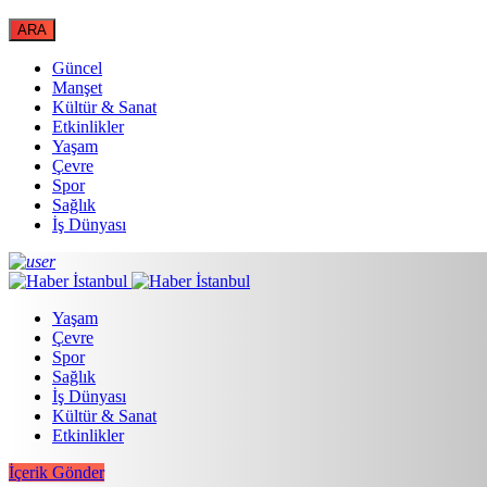
Güncel
Manşet
Kültür & Sanat
Etkinlikler
Yaşam
Çevre
Spor
Sağlık
İş Dünyası
Yaşam
Çevre
Spor
Sağlık
İş Dünyası
Kültür & Sanat
Etkinlikler
İçerik Gönder