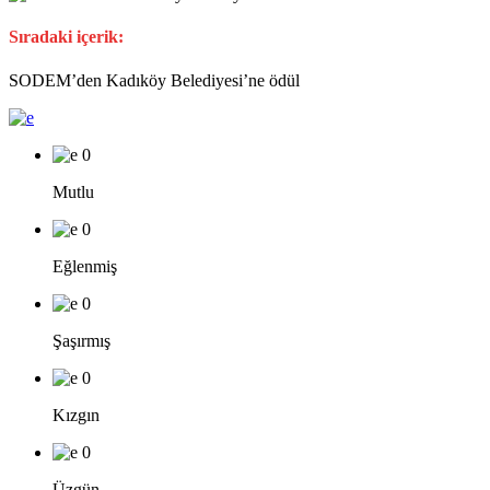
Sıradaki içerik:
SODEM’den Kadıköy Belediyesi’ne ödül
0
Mutlu
0
Eğlenmiş
0
Şaşırmış
0
Kızgın
0
Üzgün