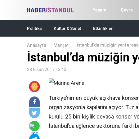
Yaşam
Çevre
Politika
Kültür & Sanat
Etkinlikler
İstanbul’da müziğin yeni arena
Anasayfa
Manşet
İstanbul’da müziğin y
28 Nisan 2017 13:43
Türkiye’nin en büyük açıkhava konse
organizasyonla kapılarını açıyor. Tuzl
kurulu 25 bin kişilik devasa konser ve
İstanbul’da eğlence sektörüne farklı bi