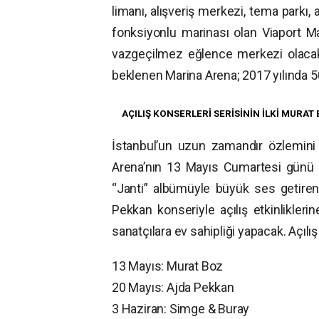
limanı, alışveriş merkezi, tema parkı
fonksiyonlu marinası olan Viaport Ma
vazgeçilmez eğlence merkezi olacak.
beklenen Marina Arena; 2017 yılında 500
AÇILIŞ KONSERLERİ SERİSİNİN İLKİ MURA
İstanbul’un uzun zamandır özlemini 
Arena’nın 13 Mayıs Cumartesi günü ge
“Janti” albümüyle büyük ses getire
Pekkan konseriyle açılış etkinlikler
sanatçılara ev sahipliği yapacak. Açılı
13 Mayıs: Murat Boz
20 Mayıs: Ajda Pekkan
3 Haziran: Simge & Buray