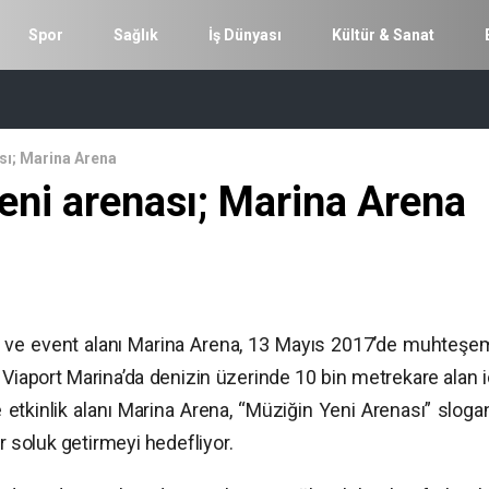
Spor
Sağlık
İş Dünyası
Kültür & Sanat
sı; Marina Arena
eni arenası; Marina Arena
r ve event alanı Marina Arena, 13 Mayıs 2017’de muhteşem
a Viaport Marina’da denizin üzerinde 10 bin metrekare alan 
 etkinlik alanı Marina Arena, “Müziğin Yeni Arenası” slogan
r soluk getirmeyi hedefliyor.