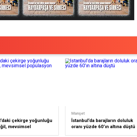
Manşet
l’daki çekirge yoğunluğu
İstanbul’da barajların doluluk
eğil, mevsimsel
oranı yüzde 60’ın altına düştü
yon artışı