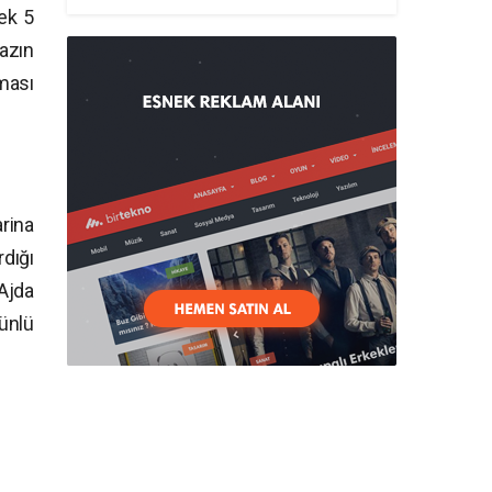
ek 5
azın
ması
rina
dığı
Ajda
ünlü