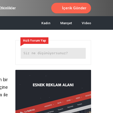
İçerik Gönder
Etkinlikler
Kadın
Manşet
Video
Hızlı Yorum Yap
 bir
içine
ı ile