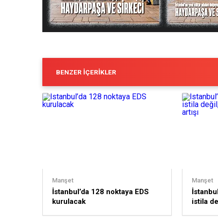
BENZER İÇERIKLER
Manşet
Manşet
İstanbul’da 128 noktaya EDS
İstanbu
kurulacak
istila d
popülas