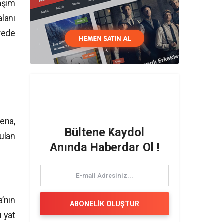
aşım
alanı
ürede
ena,
Bültene Kaydol
rulan
Anında Haberdar Ol !
’nın
ABONELİK OLUŞTUR
u yat