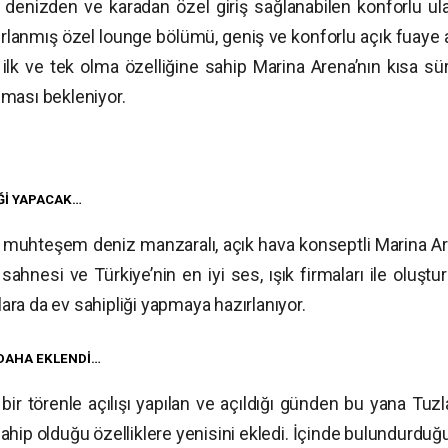
 denizden ve karadan özel giriş sağlanabilen konforlu ul
hazırlanmış özel lounge bölümü, geniş ve konforlu açık fuaye 
de ilk ve tek olma özelliğine sahip Marina Arena’nın kısa s
ması bekleniyor.
Ğİ YAPACAK…
n muhteşem deniz manzaralı, açık hava konseptli Marina Ar
hnesi ve Türkiye’nin en iyi ses, ışık firmaları ile oluştu
zlara da ev sahipliği yapmaya hazırlanıyor.
 DAHA EKLENDİ…
r törenle açılışı yapılan ve açıldığı günden bu yana Tuzla
ahip olduğu özelliklere yenisini ekledi. İçinde bulundurduğ