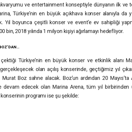
, akvaryumu ve entertainment konseptiyle dünyanın ilk ve t
rina, Türkiye’nin en büyük açıkhava konser alanıyla da y
 Yıl boyunca çeşitli konser ve event’e ev sahipliği yap
 bin, 2018 yılında 1 milyon kişiyi ağırlamayı hedefliyor.
T BOZ’DAN…
çektiği Türkiye’nin en büyük konser ve etkinlik alanı Ma
rçekleşecek olan açılış konserinde, geçtiğimiz yıl çıkar
n Murat Boz sahne alacak. Boz’un ardından 20 Mayıs’ta 
ine devam edecek olan Marina Arena, tüm yıl birbirinden 
ş konserinin programı ise şu şekilde: