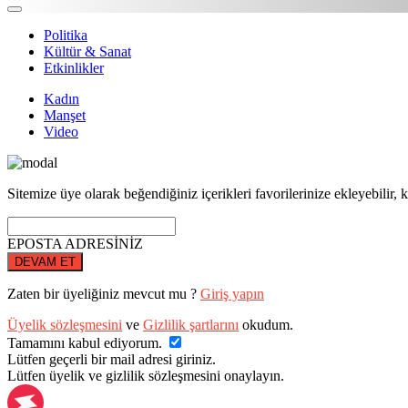
Politika
Kültür & Sanat
Etkinlikler
Kadın
Manşet
Video
Sitemize üye olarak beğendiğiniz içerikleri favorilerinize ekleyebilir, k
EPOSTA ADRESİNİZ
DEVAM ET
Zaten bir üyeliğiniz mevcut mu ?
Giriş yapın
Üyelik sözleşmesini
ve
Gizlilik şartlarını
okudum.
Tamamını kabul ediyorum.
Lütfen geçerli bir mail adresi giriniz.
Lütfen üyelik ve gizlilik sözleşmesini onaylayın.