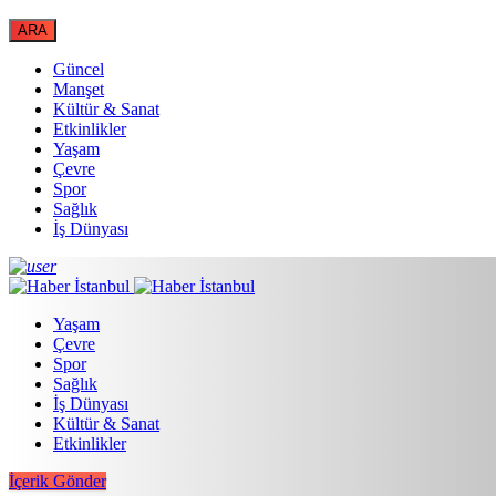
Güncel
Manşet
Kültür & Sanat
Etkinlikler
Yaşam
Çevre
Spor
Sağlık
İş Dünyası
Yaşam
Çevre
Spor
Sağlık
İş Dünyası
Kültür & Sanat
Etkinlikler
İçerik Gönder