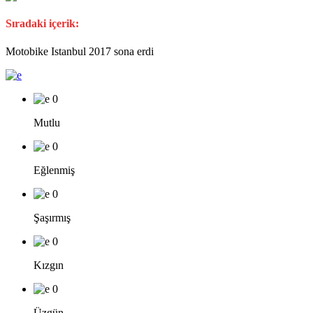
Sıradaki içerik:
Motobike Istanbul 2017 sona erdi
0
Mutlu
0
Eğlenmiş
0
Şaşırmış
0
Kızgın
0
Üzgün