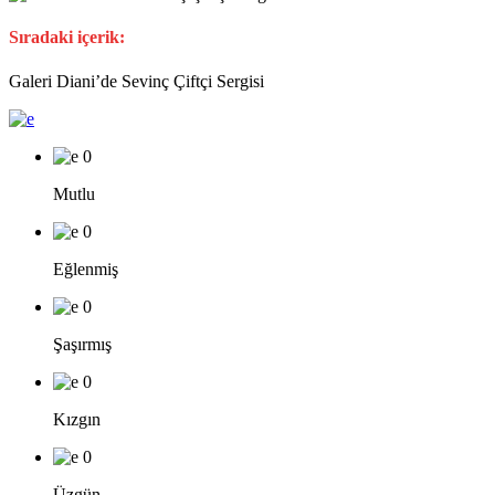
Sıradaki içerik:
Galeri Diani’de Sevinç Çiftçi Sergisi
0
Mutlu
0
Eğlenmiş
0
Şaşırmış
0
Kızgın
0
Üzgün