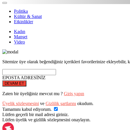
Politika
Kültür & Sanat
Etkinlikler
Kadın
Manşet
Video
Sitemize üye olarak beğendiğiniz içerikleri favorilerinize ekleyebilir, k
EPOSTA ADRESİNİZ
DEVAM ET
Zaten bir üyeliğiniz mevcut mu ?
Giriş yapın
Üyelik sözleşmesini
ve
Gizlilik şartlarını
okudum.
Tamamını kabul ediyorum.
Lütfen geçerli bir mail adresi giriniz.
Lütfen üyelik ve gizlilik sözleşmesini onaylayın.