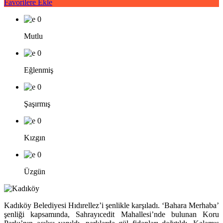
Favorilere Ekle
0
Mutlu
0
Eğlenmiş
0
Şaşırmış
0
Kızgın
0
Üzgün
Kadıköy Belediyesi Hıdırellez’i şenlikle karşıladı. ‘Bahara Merhaba’
şenliği kapsamında, Sahrayıcedit Mahallesi’nde bulunan Koru