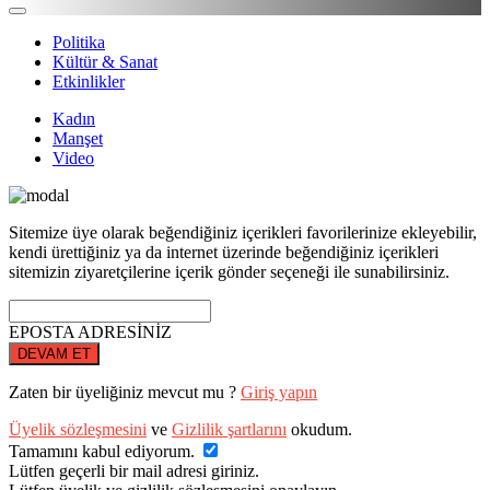
Politika
Kültür & Sanat
Etkinlikler
Kadın
Manşet
Video
Sitemize üye olarak beğendiğiniz içerikleri favorilerinize ekleyebilir,
kendi ürettiğiniz ya da internet üzerinde beğendiğiniz içerikleri
sitemizin ziyaretçilerine içerik gönder seçeneği ile sunabilirsiniz.
EPOSTA ADRESİNİZ
DEVAM ET
Zaten bir üyeliğiniz mevcut mu ?
Giriş yapın
Üyelik sözleşmesini
ve
Gizlilik şartlarını
okudum.
Tamamını kabul ediyorum.
Lütfen geçerli bir mail adresi giriniz.