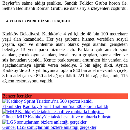
Beyler’in sahne aldığı şenlikte, Sandık Folklor Grubu horon ile,
Selhan Bedirhanlı Roman Grubu ise danslarıyla izleyenleri coşturdu.
4 YILDA 13 PARK HİZMETE AÇILDI
Kadıköy Belediyesi, Kadıköy’e 4 yıl içinde 48 bin 100 metrekare
yeşil alan kazandırdı. Her yaş grubuna hizmet verebilen sosyal
yaşam, spor ve dinlenme alanı olarak yeşil alanları genişleten
belediye 13 yeni parkı hizmete açtı. Parklara çok amaçlı spor
alanları, çocuk oyun alanları, temalı oyun grupları, spor aletleri ve
süs havuzları yapıldı. Kentte park sayısını arttırırken bir yandan da
ağaçlandırmaya ağırlık veren belediye, 5 bin ağaç dikti. Ayrıca
Kadıköy’de 2017 yılı boyunca toplam 840 bin adet mevsimlik çiçek,
8 bin adet çalı ve 850 adet ağaç dikildi. 221 bin ağaç ilaçlandı, 115
ağacın restorasyonu yapıldı.
Benzer İçerikler
Etkinlikler
Kadıköy Sprint Triatlonu’na 500 sporcu katıldı
Güncel
MHP Kadıköy’de taksici esnafı ve muhtarla buluştu
Güncel
LGS sonuçlarının bizlere anlattığı gerçekler