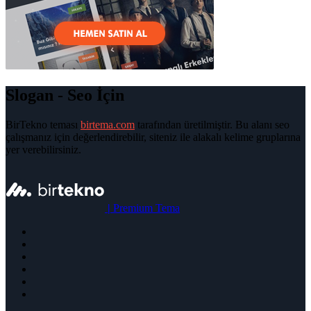
Slogan - Seo İçin
BirTekno teması
birtema.com
tarafından üretilmiştir. Bu alanı seo
çalışmanız için değerlendirebilir, siteniz ile alakalı kelime gruplarına
yer verebilirsiniz.
|
Premium Tema