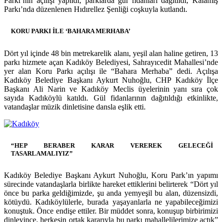
Parkı’nın açılışı yapıldı, parklarda gül fidanları dağıtıldı, Kalamış
Parkı’nda düzenlenen Hıdırellez Şenliği coşkuyla kutlandı.
KORU PARKI İLE ‘BAHARA MERHABA’
Dört yıl içinde 48 bin metrekarelik alanı, yeşil alan haline getiren, 13
parkı hizmete açan Kadıköy Belediyesi, Sahrayıcedit Mahallesi’nde
yer alan Koru Parkı açılışı ile “Bahara Merhaba” dedi. Açılışa
Kadıköy Belediye Başkanı Aykurt Nuhoğlu, CHP Kadıköy İlçe
Başkanı Ali Narin ve Kadıköy Meclis üyelerinin yanı sıra çok
sayıda Kadıköylü katıldı. Gül fidanlarının dağıtıldığı etkinlikte,
vatandaşlar müzik dinletisine dansla eşlik etti.
“HEP BERABER KARAR VEREREK GELECEĞİ
TASARLAMALIYIZ”
Kadıköy Belediye Başkanı Aykurt Nuhoğlu, Koru Park’ın yapımı
sürecinde vatandaşlarla birlikte hareket ettiklerini belirterek “Dört yıl
önce bu parka geldiğimizde, şu anda yemyeşil bu alan, düzensizdi,
kötüydü. Kadıköylülerle, burada yaşayanlarla ne yapabileceğimizi
konuştuk. Önce endişe ettiler. Bir müddet sonra, konuşup birbirimizi
dinleyince, herkesin ortak kararıyla bu parkı mahallelilerimize açtık”