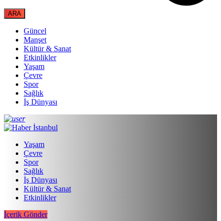
Güncel
Manşet
Kültür & Sanat
Etkinlikler
Yaşam
Çevre
Spor
Sağlık
İş Dünyası
Yaşam
Çevre
Spor
Sağlık
İş Dünyası
Kültür & Sanat
Etkinlikler
İçerik Gönder