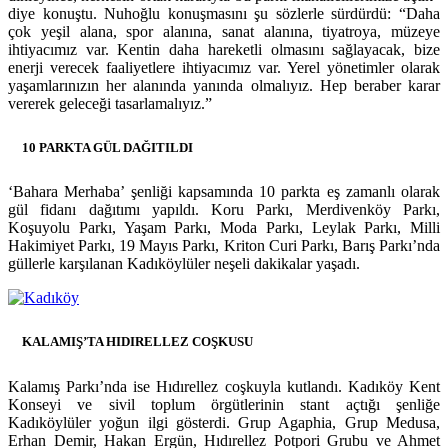
diye konuştu. Nuhoğlu konuşmasını şu sözlerle sürdürdü: “Daha
çok yeşil alana, spor alanına, sanat alanına, tiyatroya, müzeye
ihtiyacımız var. Kentin daha hareketli olmasını sağlayacak, bize
enerji verecek faaliyetlere ihtiyacımız var. Yerel yönetimler olarak
yaşamlarınızın her alanında yanında olmalıyız. Hep beraber karar
vererek geleceği tasarlamalıyız.”
10 PARKTA GÜL DAĞITILDI
‘Bahara Merhaba’ şenliği kapsamında 10 parkta eş zamanlı olarak
gül fidanı dağıtımı yapıldı. Koru Parkı, Merdivenköy Parkı,
Koşuyolu Parkı, Yaşam Parkı, Moda Parkı, Leylak Parkı, Milli
Hakimiyet Parkı, 19 Mayıs Parkı, Kriton Curi Parkı, Barış Parkı’nda
güllerle karşılanan Kadıköylüler neşeli dakikalar yaşadı.
KALAMIŞ’TA HIDIRELLEZ COŞKUSU
Kalamış Parkı’nda ise Hıdırellez coşkuyla kutlandı. Kadıköy Kent
Konseyi ve sivil toplum örgütlerinin stant açtığı şenliğe
Kadıköylüler yoğun ilgi gösterdi. Grup Agaphia, Grup Medusa,
Erhan Demir, Hakan Ergün, Hıdırellez Potpori Grubu ve Ahmet