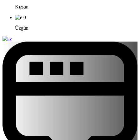
Kızgın
0
Üzgün