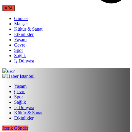
Güncel
Manşet
Kültür & Sanat
Etkinlikler
Yaşam
Çevre
Spor
Sağlık
İş Dünyası
Yaşam
Çevre
Spor
Sağlık
İş Dünyası
Kültür & Sanat
Etkinlikler
İçerik Gönder