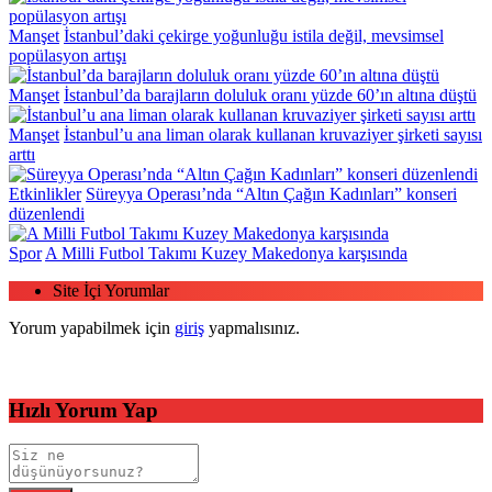
Manşet
İstanbul’daki çekirge yoğunluğu istila değil, mevsimsel
popülasyon artışı
Manşet
İstanbul’da barajların doluluk oranı yüzde 60’ın altına düştü
Manşet
İstanbul’u ana liman olarak kullanan kruvaziyer şirketi sayısı
arttı
Etkinlikler
Süreyya Operası’nda “Altın Çağın Kadınları” konseri
düzenlendi
Spor
A Milli Futbol Takımı Kuzey Makedonya karşısında
Site İçi Yorumlar
Yorum yapabilmek için
giriş
yapmalısınız.
Hızlı Yorum Yap