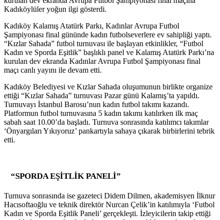
kurulan dev ekranda Avrupa Futbol Şampiyonası final maçına
Kadıköylüler yoğun ilgi gösterdi.
Kadıköy Kalamış Atatürk Parkı, Kadınlar Avrupa Futbol
Şampiyonası final gününde kadın futbolseverlere ev sahipliği yaptı.
“Kızlar Sahada” futbol turnuvası ile başlayan etkinlikler, “Futbol
Kadın ve Sporda Eşitlik” başlıklı panel ve Kalamış Atatürk Parkı’na
kurulan dev ekranda Kadınlar Avrupa Futbol Şampiyonası final
maçı canlı yayını ile devam etti.
Kadıköy Belediyesi ve Kızlar Sahada oluşumunun birlikte organize
ettiği “Kızlar Sahada” turnuvası Pazar günü Kalamış’ta yapıldı.
Turnuvayı İstanbul Barosu’nun kadın futbol takımı kazandı.
Platformun futbol turnuvasına 5 kadın takımı katılırken ilk maç
sabah saat 10.00’da başladı. Turnuva sonrasında katılımcı takımlar
‘Önyargıları Yıkıyoruz’ pankartıyla sahaya çıkarak birbirlerini tebrik
etti.
“SPORDA EŞİTLİK PANELİ”
Turnuva sonrasında ise gazeteci Didem Dilmen, akademisyen İlknur
Hacısoftaoğlu ve teknik direktör Nurcan Çelik’in katılımıyla ‘Futbol
Kadın ve Sporda Eşitlik Paneli’ gerçekleşti. İzleyicilerin takip ettiği