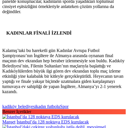
panelde konuşmacılar, kadınların sporda yaşadıkları toplumsal
cinsiyet eşitsizliğini örnekleriyle anlatırken çözüm yollarına da
değindiler.
KADINLAR FİNALİ İZLENDİ
Kalamış’taki bu hareketli gün Kadınlar Avrupa Futbol
Şampiyonası’nın İngiltere ile Almanya arasında oynanan final
maçının dev ekrandan hep beraber izlenmesiyle son buldu. Kadıköy
Belediyesi’nin, Filenin Sultanları’nın maçlarıyla başlattığı ve
Kadıköylülerden büyük ilgi gören dev ekrandan toplu maç izleme
etkinliği yine kalabalık bir kitleyle gerçekleştirildi. Heyecanın tavan
yaptığı ve finale yakışır biçimde uzatmalara giden karşılaşmayı
turnuvaya ev sahipliği de yapan İngiltere, Almanya’yı 2-1 yenerek
kazandı.
kadiköy belediyesi
kadın futbolu
Spor
Benzer İçerikler
Manşet
İstanbul’da 128 noktaya EDS kurulacak