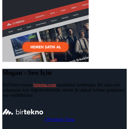
Slogan - Seo İçin
BirTekno teması
birtema.com
tarafından üretilmiştir. Bu alanı seo
çalışmanız için değerlendirebilir, siteniz ile alakalı kelime gruplarına
yer verebilirsiniz.
|
Premium Tema