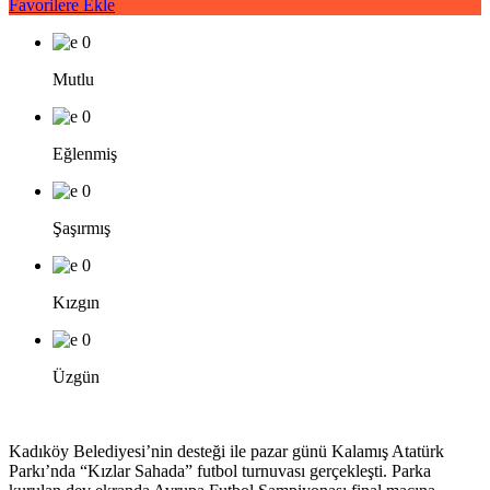
Favorilere Ekle
0
Mutlu
0
Eğlenmiş
0
Şaşırmış
0
Kızgın
0
Üzgün
Kadıköy Belediyesi’nin desteği ile pazar günü Kalamış Atatürk
Parkı’nda “Kızlar Sahada” futbol turnuvası gerçekleşti. Parka