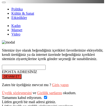
Politika
Kültür & Sanat
Etkinlikler
Kadın
Manşet
Video
Sitemize üye olarak beğendiğiniz içerikleri favorilerinize ekleyebilir,
kendi ürettiğiniz ya da internet üzerinde beğendiğiniz içerikleri
sitemizin ziyaretçilerine içerik gönder seçeneği ile sunabilirsiniz.
EPOSTA ADRESİNİZ
DEVAM ET
Zaten bir üyeliğiniz mevcut mu ?
Giriş yapın
Üyelik sözleşmesini
ve
Gizlilik şartlarını
okudum.
Tamamını kabul ediyorum.
Lütfen geçerli bir mail adresi giriniz.