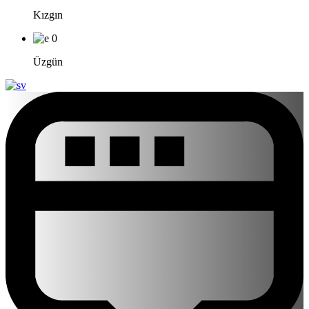
Kızgın
0
Üzgün