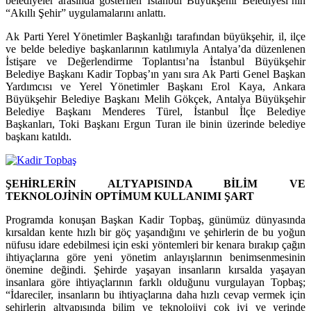
belediyeler arasında gösterilen İstanbul Büyükşehir Belediyesi’nin
“Akıllı Şehir” uygulamalarını anlattı.
Ak Parti Yerel Yönetimler Başkanlığı tarafından büyükşehir, il, ilçe
ve belde belediye başkanlarının katılımıyla Antalya’da düzenlenen
İstişare ve Değerlendirme Toplantısı’na İstanbul Büyükşehir
Belediye Başkanı Kadir Topbaş’ın yanı sıra Ak Parti Genel Başkan
Yardımcısı ve Yerel Yönetimler Başkanı Erol Kaya, Ankara
Büyükşehir Belediye Başkanı Melih Gökçek, Antalya Büyükşehir
Belediye Başkanı Menderes Türel, İstanbul İlçe Belediye
Başkanları, Toki Başkanı Ergun Turan ile binin üzerinde belediye
başkanı katıldı.
ŞEHİRLERİN ALTYAPISINDA BİLİM VE
TEKNOLOJİNİN OPTİMUM KULLANIMI ŞART
Programda konuşan Başkan Kadir Topbaş, günümüz dünyasında
kırsaldan kente hızlı bir göç yaşandığını ve şehirlerin de bu yoğun
nüfusu idare edebilmesi için eski yöntemleri bir kenara bırakıp çağın
ihtiyaçlarına göre yeni yönetim anlayışlarının benimsenmesinin
önemine değindi. Şehirde yaşayan insanların kırsalda yaşayan
insanlara göre ihtiyaçlarının farklı olduğunu vurgulayan Topbaş;
“İdareciler, insanların bu ihtiyaçlarına daha hızlı cevap vermek için
şehirlerin altyapısında bilim ve teknolojiyi çok iyi ve yerinde