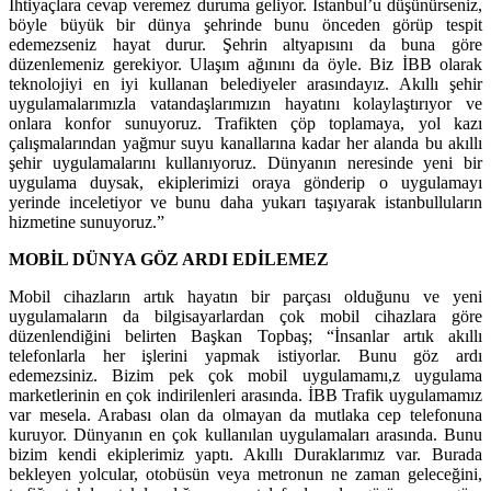
İhtiyaçlara cevap veremez duruma geliyor. İstanbul’u düşünürseniz,
böyle büyük bir dünya şehrinde bunu önceden görüp tespit
edemezseniz hayat durur. Şehrin altyapısını da buna göre
düzenlemeniz gerekiyor. Ulaşım ağınını da öyle. Biz İBB olarak
teknolojiyi en iyi kullanan belediyeler arasındayız. Akıllı şehir
uygulamalarımızla vatandaşlarımızın hayatını kolaylaştırıyor ve
onlara konfor sunuyoruz. Trafikten çöp toplamaya, yol kazı
çalışmalarından yağmur suyu kanallarına kadar her alanda bu akıllı
şehir uygulamalarını kullanıyoruz. Dünyanın neresinde yeni bir
uygulama duysak, ekiplerimizi oraya gönderip o uygulamayı
yerinde inceletiyor ve bunu daha yukarı taşıyarak istanbulluların
hizmetine sunuyoruz.”
MOBİL DÜNYA GÖZ ARDI EDİLEMEZ
Mobil cihazların artık hayatın bir parçası olduğunu ve yeni
uygulamaların da bilgisayarlardan çok mobil cihazlara göre
düzenlendiğini belirten Başkan Topbaş; “İnsanlar artık akıllı
telefonlarla her işlerini yapmak istiyorlar. Bunu göz ardı
edemezsiniz. Bizim pek çok mobil uygulamamı,z uygulama
marketlerinin en çok indirilenleri arasında. İBB Trafik uygulamamız
var mesela. Arabası olan da olmayan da mutlaka cep telefonuna
kuruyor. Dünyanın en çok kullanılan uygulamaları arasında. Bunu
bizim kendi ekiplerimiz yaptı. Akıllı Duraklarımız var. Burada
bekleyen yolcular, otobüsün veya metronun ne zaman geleceğini,