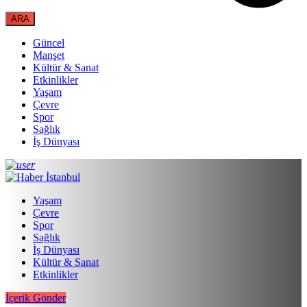
Güncel
Manşet
Kültür & Sanat
Etkinlikler
Yaşam
Çevre
Spor
Sağlık
İş Dünyası
Yaşam
Çevre
Spor
Sağlık
İş Dünyası
Kültür & Sanat
Etkinlikler
İçerik Gönder