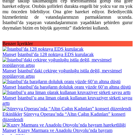
trafiğe takılıp takılmadığını cep telefonlarında görüp ona göre
hareket ediyor. Otobüs şoförleri durakta engelli bir yolcu var mı yok
mu önceden bilebiliyor. Ona göre hareket ediyor. Belediyecilik
hizmetlerimiz de vatandaşlarımızın parmaklarının ucunda.
İstanbul’da yaşayan vatandaşlarımızın yaşadıkları şehirden gurur
duymaları bizim en büyük gayemiz” ifadelerini kullandı.
Benzer İçerikler
Manşet
İstanbul’da 128 noktaya EDS kurulacak
Manşet
İstanbul’daki çekirge yoğunluğu istila değil, mevsimsel
popülasyon artışı
Manşet
İstanbul’da barajların doluluk oranı yüzde 60’ın altına düştü
Manşet
İstanbul’u ana liman olarak kullanan kruvaziyer şirketi sayısı
arttı
Etkinlikler
Süreyya Operası’nda “Altın Çağın Kadınları” konseri
düzenlendi
Manşet
Kuzey Marmara ve Anadolu Otoyolu’nda bayram