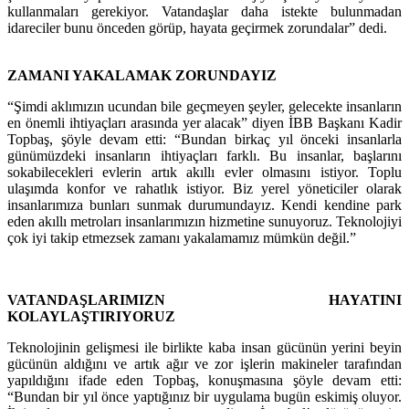
kullanmaları gerekiyor. Vatandaşlar daha istekte bulunmadan
idareciler bunu önceden görüp, hayata geçirmek zorundalar” dedi.
ZAMANI YAKALAMAK ZORUNDAYIZ
“Şimdi aklımızın ucundan bile geçmeyen şeyler, gelecekte insanların
en önemli ihtiyaçları arasında yer alacak” diyen İBB Başkanı Kadir
Topbaş, şöyle devam etti: “Bundan birkaç yıl önceki insanlarla
günümüzdeki insanların ihtiyaçları farklı. Bu insanlar, başlarını
sokabilecekleri evlerin artık akıllı evler olmasını istiyor. Toplu
ulaşımda konfor ve rahatlık istiyor. Biz yerel yöneticiler olarak
insanlarımıza bunları sunmak durumundayız. Kendi kendine park
eden akıllı metroları insanlarımızın hizmetine sunuyoruz. Teknolojiyi
çok iyi takip etmezsek zamanı yakalamamız mümkün değil.”
VATANDAŞLARIMIZN HAYATINI
KOLAYLAŞTIRIYORUZ
Teknolojinin gelişmesi ile birlikte kaba insan gücünün yerini beyin
gücünün aldığını ve artık ağır ve zor işlerin makineler tarafından
yapıldığını ifade eden Topbaş, konuşmasına şöyle devam etti:
“Bundan bir yıl önce yaptığınız bir uygulama bugün eskimiş oluyor.