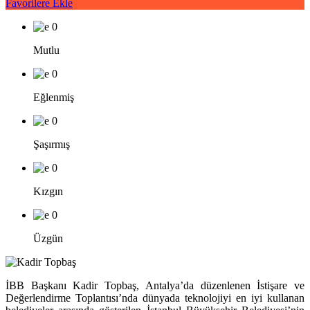
Favorilere Ekle
0
Mutlu
0
Eğlenmiş
0
Şaşırmış
0
Kızgın
0
Üzgün
İBB Başkanı Kadir Topbaş, Antalya’da düzenlenen İstişare ve
Değerlendirme Toplantısı’nda dünyada teknolojiyi en iyi kullanan