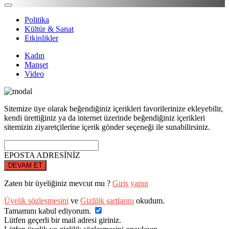
Politika
Kültür & Sanat
Etkinlikler
Kadın
Manşet
Video
Sitemize üye olarak beğendiğiniz içerikleri favorilerinize ekleyebilir,
kendi ürettiğiniz ya da internet üzerinde beğendiğiniz içerikleri
sitemizin ziyaretçilerine içerik gönder seçeneği ile sunabilirsiniz.
EPOSTA ADRESİNİZ
DEVAM ET
Zaten bir üyeliğiniz mevcut mu ?
Giriş yapın
Üyelik sözleşmesini
ve
Gizlilik şartlarını
okudum.
Tamamını kabul ediyorum.
Lütfen geçerli bir mail adresi giriniz.