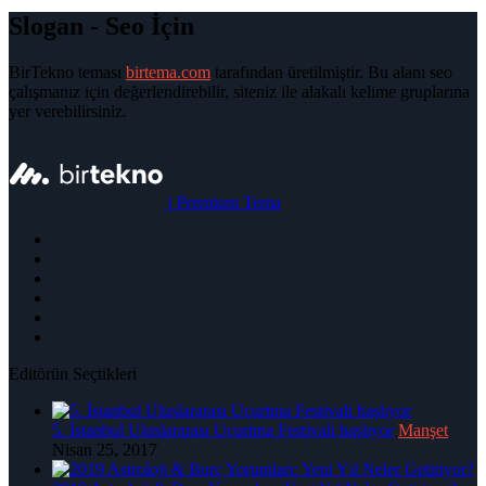
Slogan - Seo İçin
BirTekno teması
birtema.com
tarafından üretilmiştir. Bu alanı seo
çalışmanız için değerlendirebilir, siteniz ile alakalı kelime gruplarına
yer verebilirsiniz.
|
Premium Tema
Editörün Seçtikleri
5. İstanbul Uluslararası Uçurtma Festivali başlıyor
Manşet
Nisan 25, 2017