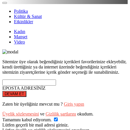
Politika
Kültür & Sanat
Etkinlikler
Kadın
Manşet
Video
Sitemize üye olarak beğendiğiniz içerikleri favorilerinize ekleyebilir,
kendi ürettiğiniz ya da internet üzerinde beğendiğiniz içerikleri
sitemizin ziyaretçilerine içerik gönder seçeneği ile sunabilirsiniz.
EPOSTA ADRESİNİZ
DEVAM ET
Zaten bir üyeliğiniz mevcut mu ?
Giriş yapın
Üyelik sözleşmesini
ve
Gizlilik şartlarını
okudum.
Tamamını kabul ediyorum.
Lütfen geçerli bir mail adresi giriniz.