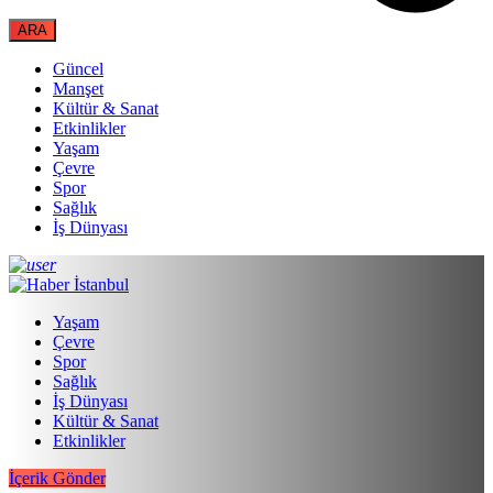
Güncel
Manşet
Kültür & Sanat
Etkinlikler
Yaşam
Çevre
Spor
Sağlık
İş Dünyası
Yaşam
Çevre
Spor
Sağlık
İş Dünyası
Kültür & Sanat
Etkinlikler
İçerik Gönder