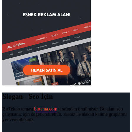
Slogan - Seo İçin
BirTekno teması
birtema.com
tarafından üretilmiştir. Bu alanı seo
çalışmanız için değerlendirebilir, siteniz ile alakalı kelime gruplarına
yer verebilirsiniz.