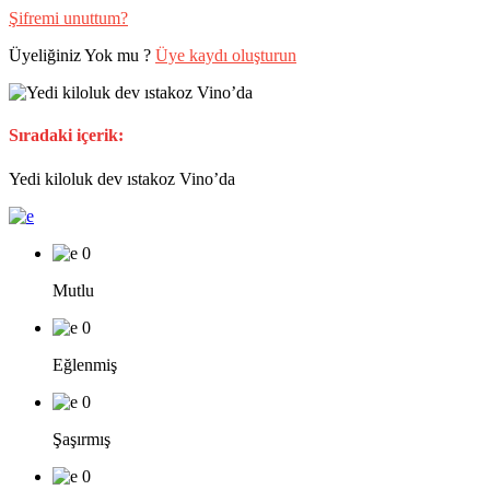
Şifremi unuttum?
Üyeliğiniz Yok mu ?
Üye kaydı oluşturun
Sıradaki içerik:
Yedi kiloluk dev ıstakoz Vino’da
0
Mutlu
0
Eğlenmiş
0
Şaşırmış
0