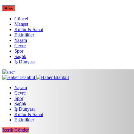
Güncel
Manşet
Kültür & Sanat
Etkinlikler
Yaşam
Çevre
Spor
Sağlık
İş Dünyası
Yaşam
Çevre
Spor
Sağlık
İş Dünyası
Kültür & Sanat
Etkinlikler
İçerik Gönder