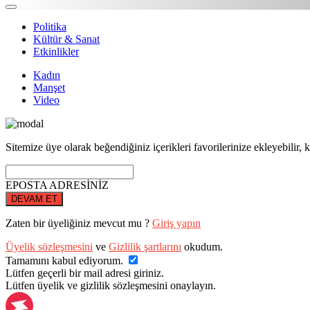
Politika
Kültür & Sanat
Etkinlikler
Kadın
Manşet
Video
Sitemize üye olarak beğendiğiniz içerikleri favorilerinize ekleyebilir, k
EPOSTA ADRESİNİZ
DEVAM ET
Zaten bir üyeliğiniz mevcut mu ?
Giriş yapın
Üyelik sözleşmesini
ve
Gizlilik şartlarını
okudum.
Tamamını kabul ediyorum.
Lütfen geçerli bir mail adresi giriniz.
Lütfen üyelik ve gizlilik sözleşmesini onaylayın.