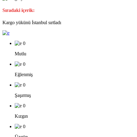
Sıradaki içerik:
Kargo yükünü İstanbul sırtladı
0
Mutlu
0
Eğlenmiş
0
Şaşırmış
0
Kızgın
0
Üzgün