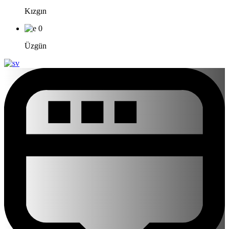
Kızgın
0
Üzgün