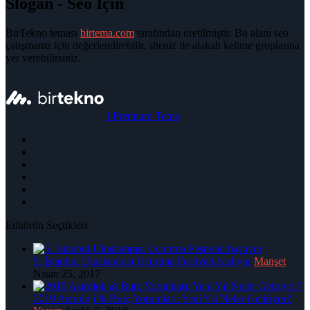
Slogan - Seo İçin
BirTekno teması
birtema.com
tarafından üretilmiştir. Bu alanı seo
çalışmanız için değerlendirebilir, siteniz ile alakalı kelime gruplarına
yer verebilirsiniz.
|
Premium Tema
Editörün Seçtikleri
5. İstanbul Uluslararası Uçurtma Festivali başlıyor
Manşet
Nisan 25, 2017
2019 Astroloji & Burç Yorumları: Yeni Yıl Neler Getiriyor?