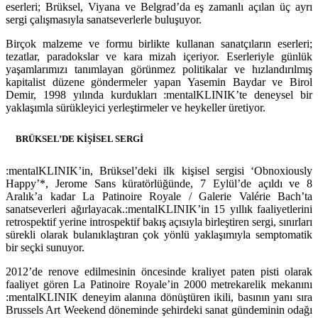
eserleri; Brüksel, Viyana ve Belgrad’da eş zamanlı açılan üç ayrı
sergi çalışmasıyla sanatseverlerle buluşuyor.
Birçok malzeme ve formu birlikte kullanan sanatçıların eserleri;
tezatlar, paradokslar ve kara mizah içeriyor. Eserleriyle günlük
yaşamlarımızı tanımlayan görünmez politikalar ve hızlandırılmış
kapitalist düzene göndermeler yapan Yasemin Baydar ve Birol
Demir, 1998 yılında kurdukları :mentalKLINIK’te deneysel bir
yaklaşımla sürükleyici yerleştirmeler ve heykeller üretiyor.
BRÜKSEL’DE KİŞİSEL SERGİ
:mentalKLINIK’in, Brüksel’deki ilk kişisel sergisi ‘Obnoxiously
Happy’*, Jerome Sans küratörlüğünde, 7 Eylül’de açıldı ve 8
Aralık’a kadar La Patinoire Royale / Galerie Valérie Bach’ta
sanatseverleri ağırlayacak.:mentalKLINIK’in 15 yıllık faaliyetlerini
retrospektif yerine introspektif bakış açısıyla birleştiren sergi, sınırları
sürekli olarak bulanıklaştıran çok yönlü yaklaşımıyla semptomatik
bir seçki sunuyor.
2012’de renove edilmesinin öncesinde kraliyet paten pisti olarak
faaliyet gören La Patinoire Royale’in 2000 metrekarelik mekanını
:mentalKLINIK deneyim alanına dönüştüren ikili, basının yanı sıra
Brussels Art Weekend döneminde şehirdeki sanat gündeminin odağı