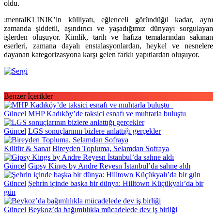
oldu.
:mentalKLINIK’in külliyatı, eğlenceli göründüğü kadar, aynı
zamanda şiddetli, aşındırıcı ve yaşadığımız dünyayı sorgulayan
işlerden oluşuyor. Kimlik, tarih ve hafıza temalarından sakınan
eserleri, zamana dayalı enstalasyonlardan, heykel ve nesnelere
dayanan kategorizasyona karşı gelen farklı yapıtlardan oluşuyor.
Benzer İçerikler
Güncel
MHP Kadıköy’de taksici esnafı ve muhtarla buluştu
Güncel
LGS sonuçlarının bizlere anlattığı gerçekler
Kültür & Sanat
Bireyden Topluma, Selamdan Sofraya
Güncel
Gipsy Kings by Andre Reyesn İstanbul’da sahne aldı
Güncel
Şehrin içinde başka bir dünya: Hilltown Küçükyalı’da bir
gün
Güncel
Beykoz’da bağımlılıkla mücadelede dev iş birliği