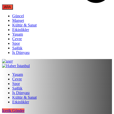
Güncel
Manşet
Kültür & Sanat
Etkinlikler
Yaşam
Çevre
Spor
Sağlık
İş Dünyası
Yaşam
Çevre
Spor
Sağlık
İş Dünyası
Kültür & Sanat
Etkinlikler
İçerik Gönder