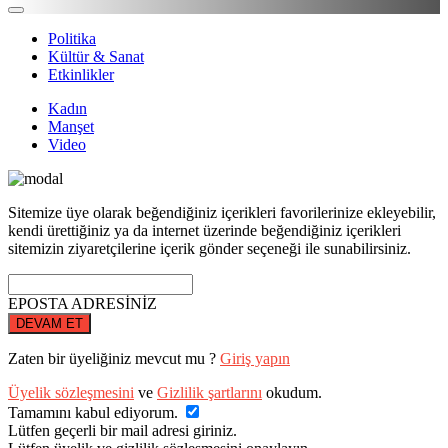
Politika
Kültür & Sanat
Etkinlikler
Kadın
Manşet
Video
Sitemize üye olarak beğendiğiniz içerikleri favorilerinize ekleyebilir,
kendi ürettiğiniz ya da internet üzerinde beğendiğiniz içerikleri
sitemizin ziyaretçilerine içerik gönder seçeneği ile sunabilirsiniz.
EPOSTA ADRESİNİZ
DEVAM ET
Zaten bir üyeliğiniz mevcut mu ?
Giriş yapın
Üyelik sözleşmesini
ve
Gizlilik şartlarını
okudum.
Tamamını kabul ediyorum.
Lütfen geçerli bir mail adresi giriniz.