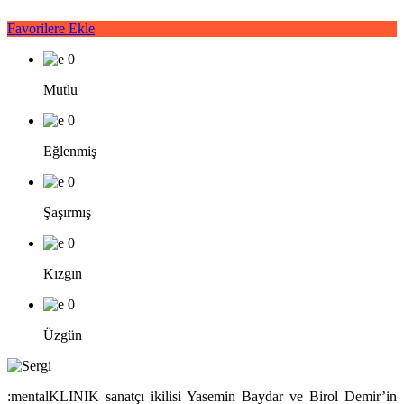
Favorilere Ekle
0
Mutlu
0
Eğlenmiş
0
Şaşırmış
0
Kızgın
0
Üzgün
:mentalKLINIK sanatçı ikilisi Yasemin Baydar ve Birol Demir’in