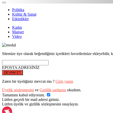
Politika
Kültür & Sanat
Etkinlikler
Kadın
Manşet
Video
Sitemize üye olarak beğendiğiniz içerikleri favorilerinize ekleyebilir, k
EPOSTA ADRESİNİZ
DEVAM ET
Zaten bir üyeliğiniz mevcut mu ?
Giriş yapın
Üyelik sözleşmesini
ve
Gizlilik şartlarını
okudum.
Tamamını kabul ediyorum.
Lütfen geçerli bir mail adresi giriniz.
Lütfen üyelik ve gizlilik sözleşmesini onaylayın.