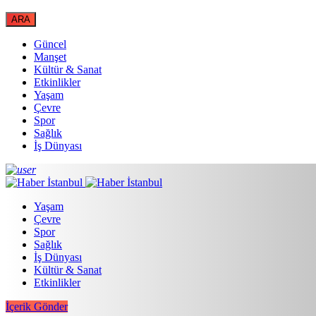
Güncel
Manşet
Kültür & Sanat
Etkinlikler
Yaşam
Çevre
Spor
Sağlık
İş Dünyası
Yaşam
Çevre
Spor
Sağlık
İş Dünyası
Kültür & Sanat
Etkinlikler
İçerik Gönder