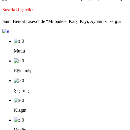
Sıradaki içerik:
Saint Benoit Lisesi’nde “Mübadele: Karşı Kıyı, Aynamız” sergisi
0
Mutlu
0
Eğlenmiş
0
Şaşırmış
0
Kızgın
0
Üzgün