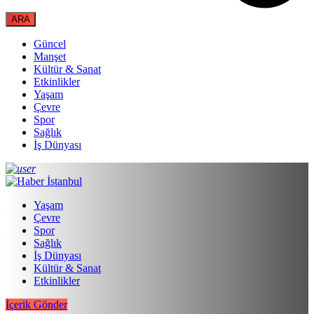
Güncel
Manşet
Kültür & Sanat
Etkinlikler
Yaşam
Çevre
Spor
Sağlık
İş Dünyası
Yaşam
Çevre
Spor
Sağlık
İş Dünyası
Kültür & Sanat
Etkinlikler
İçerik Gönder