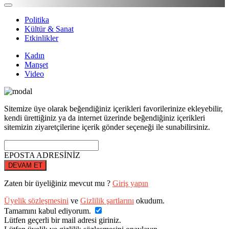
Politika
Kültür & Sanat
Etkinlikler
Kadın
Manşet
Video
Sitemize üye olarak beğendiğiniz içerikleri favorilerinize ekleyebilir,
kendi ürettiğiniz ya da internet üzerinde beğendiğiniz içerikleri
sitemizin ziyaretçilerine içerik gönder seçeneği ile sunabilirsiniz.
EPOSTA ADRESİNİZ
DEVAM ET
Zaten bir üyeliğiniz mevcut mu ?
Giriş yapın
Üyelik sözleşmesini
ve
Gizlilik şartlarını
okudum.
Tamamını kabul ediyorum.
Lütfen geçerli bir mail adresi giriniz.