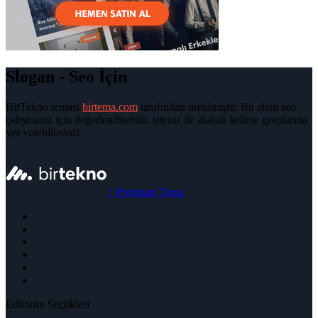
Slogan - Seo İçin
BirTekno teması
birtema.com
tarafından üretilmiştir. Bu alanı seo
çalışmanız için değerlendirebilir, siteniz ile alakalı kelime gruplarına
yer verebilirsiniz.
|
Premium Tema
Editörün Seçtikleri