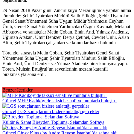
başında andı.
29 Nisan 2018 Pazar günü Zincirlikuyu Mezarlığı’nda yapılan anma
töreninde; Şehir Tiyatroları Müdürü Salih Efiloğlu, Şehir Tiyatroları
Genel Sanat Yönetmeni Süha Uygur, Müdür Yardımcısı Ceyhun
Ünlü, Genel Sanat Yönetmen Yardımcıları Özgür Kaymak, Melahat
Abbasova ve sanatçılar Metin Çoban, Emin And, Yılmaz Atadeniz,
Uğurtan Atakan, Ümit Denizer, Derya Çetinel, Cevdet Ünlü, Aslan
Altın, Şehir Tiyatroları çalışanları ve konuklar hazır bulundu.
Törende, sırasıyla Metin Çoban, Şehir Tiyatroları Genel Sanat
Yönetmeni Süha Uygur, Şehir Tiyatroları Müdürü Salih Efiloğlu,
Emin And, Ümit Denizer ve Yılmaz Atadeniz birer konuşma yaptı.
Tören, Muhsin Ertuğrul’un sevenlerinin mezara karanfil
bırakmasıyla sona erdi.
Benzer İçerikler
Güncel
MHP Kadıköy’de taksici esnafı ve muhtarla buluştu
Güncel
LGS sonuçlarının bizlere anlattığı gerçekler
Kültür & Sanat
Bireyden Topluma, Selamdan Sofraya
Güncel
Gipsy Kings by Andre Reyesn İstanbul’da sahne aldı