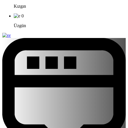
Kızgın
0
Üzgün