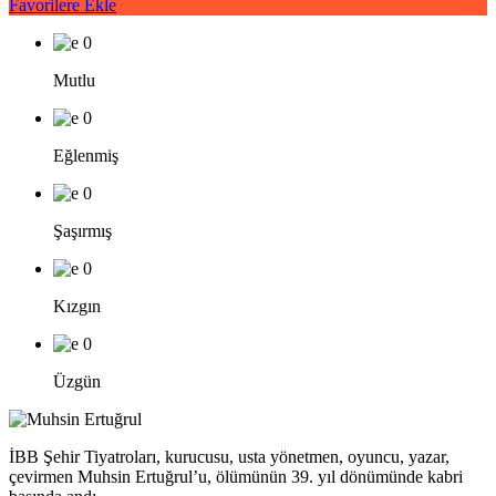
Favorilere Ekle
0
Mutlu
0
Eğlenmiş
0
Şaşırmış
0
Kızgın
0
Üzgün
İBB Şehir Tiyatroları, kurucusu, usta yönetmen, oyuncu, yazar,
çevirmen Muhsin Ertuğrul’u, ölümünün 39. yıl dönümünde kabri