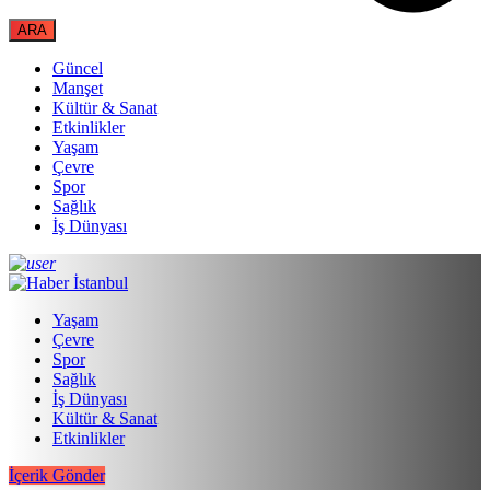
Güncel
Manşet
Kültür & Sanat
Etkinlikler
Yaşam
Çevre
Spor
Sağlık
İş Dünyası
Yaşam
Çevre
Spor
Sağlık
İş Dünyası
Kültür & Sanat
Etkinlikler
İçerik Gönder