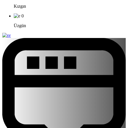
Kızgın
0
Üzgün