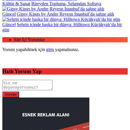
Kültür & Sanat
Bireyden Topluma, Selamdan Sofraya
Güncel
Gipsy Kings by Andre Reyesn İstanbul’da sahne aldı
Güncel
Şehrin içinde başka bir dünya: Hilltown Küçükyalı’da bir
gün
Site İçi Yorumlar
Yorum yapabilmek için
giriş
yapmalısınız.
Hızlı Yorum Yap