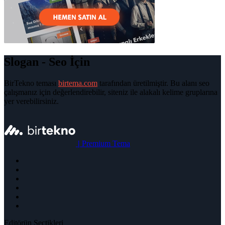
Slogan - Seo İçin
BirTekno teması
birtema.com
tarafından üretilmiştir. Bu alanı seo
çalışmanız için değerlendirebilir, siteniz ile alakalı kelime gruplarına
yer verebilirsiniz.
|
Premium Tema
Editörün Seçtikleri