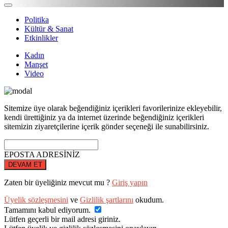
Politika
Kültür & Sanat
Etkinlikler
Kadın
Manşet
Video
Sitemize üye olarak beğendiğiniz içerikleri favorilerinize ekleyebilir,
kendi ürettiğiniz ya da internet üzerinde beğendiğiniz içerikleri
sitemizin ziyaretçilerine içerik gönder seçeneği ile sunabilirsiniz.
EPOSTA ADRESİNİZ
DEVAM ET
Zaten bir üyeliğiniz mevcut mu ?
Giriş yapın
Üyelik sözleşmesini
ve
Gizlilik şartlarını
okudum.
Tamamını kabul ediyorum.
Lütfen geçerli bir mail adresi giriniz.