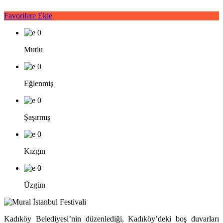
Favorilere Ekle
0
Mutlu
0
Eğlenmiş
0
Şaşırmış
0
Kızgın
0
Üzgün
Kadıköy Belediyesi’nin düzenlediği, Kadıköy’deki boş duvarları