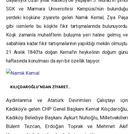
dayanıyor.
Uzun yıllar Kadıköy’de yaşayan 5. Murad’ın şimdi
SGK ve Marmara Üniversitesi Kampüsü’nün bulunduğu
yerdeki köşküne ziyarete gelen Namık Kemal, Ziya Paşa
gibi isimlerle bu köşkte fikir tartışmalarında bulunuyordu.
Köşk zamanla muhaliflerin buluşma yeri haline gelmiş ve
sabahlara kadar fikir tartışmalarının yapıldığı mekân olmuştu.
21 Aralık 1840’ta doğan Kemal’in heykelinin doğum günü
haftasında konulması da ayrı bir özellik taşıyor.
KILIÇDAROĞLU’NDAN ZİYARET…
Aydınlanma ve Atatürk Devrimleri Çalıştayı için
Kadıköy’e gelen CHP Genel Başkanı Kemal Kılıçdaroğlu;
Kadıköy Belediye Başkanı Aykurt Nuhoğlu, Milletvekilleri
Bülent Tezcan, Erdoğan Toprak ve Mehmet Akif