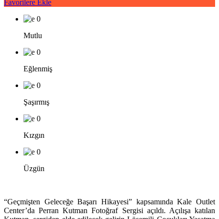
Favorilere Ekle
0
Mutlu
0
Eğlenmiş
0
Şaşırmış
0
Kızgın
0
Üzgün
“Geçmişten Geleceğe Başarı Hikayesi” kapsamında Kale Outlet
Center’da Perran Kutman Fotoğraf Sergisi açıldı. Açılışa katılan