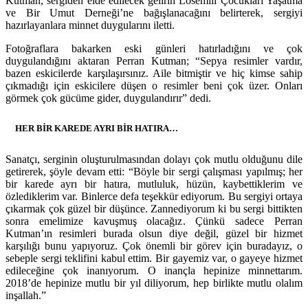
Kutman, sergiden elde edilecek gelirin Lösemili Çocukları Yaşatma
ve Bir Umut Derneği’ne bağışlanacağını belirterek, sergiyi
hazırlayanlara minnet duygularını iletti.
Fotoğraflara bakarken eski günleri hatırladığını ve çok
duygulandığını aktaran Perran Kutman; “Sepya resimler vardır,
bazen eskicilerde karşılaşırsınız. Aile bitmiştir ve hiç kimse sahip
çıkmadığı için eskicilere düşen o resimler beni çok üzer. Onları
görmek çok gücüme gider, duygulandırır” dedi.
HER BİR KAREDE AYRI BİR HATIRA…
Sanatçı, serginin oluşturulmasından dolayı çok mutlu olduğunu dile
getirerek, şöyle devam etti: “Böyle bir sergi çalışması yapılmış; her
bir karede ayrı bir hatıra, mutluluk, hüzün, kaybettiklerim ve
özlediklerim var. Binlerce defa teşekkür ediyorum. Bu sergiyi ortaya
çıkarmak çok güzel bir düşünce. Zannediyorum ki bu sergi bittikten
sonra emelimize kavuşmuş olacağız. Çünkü sadece Perran
Kutman’ın resimleri burada olsun diye değil, güzel bir hizmet
karşılığı bunu yapıyoruz. Çok önemli bir görev için buradayız, o
sebeple sergi teklifini kabul ettim. Bir gayemiz var, o gayeye hizmet
edileceğine çok inanıyorum. O inançla hepinize minnettarım.
2018’de hepinize mutlu bir yıl diliyorum, hep birlikte mutlu olalım
inşallah.”