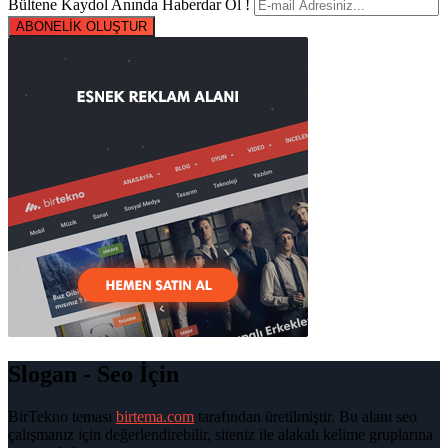
Bültene Kaydol Anında Haberdar Ol !
ABONELİK OLUŞTUR
Slogan - Seo İçin
BirTekno teması
birtema.com
tarafından üretilmiştir. Bu alanı seo
çalışmanız için değerlendirebilir, siteniz ile alakalı kelime gruplarına