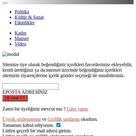
Politika
Kültür & Sanat
Etkinlikler
Kadın
Manşet
Video
Sitemize üye olarak beğendiğiniz içerikleri favorilerinize ekleyebilir,
kendi ürettiğiniz ya da internet üzerinde beğendiğiniz içerikleri
sitemizin ziyaretçilerine içerik gönder seçeneği ile sunabilirsiniz.
EPOSTA ADRESİNİZ
DEVAM ET
Zaten bir üyeliğiniz mevcut mu ?
Giriş yapın
Üyelik sözleşmesini
ve
Gizlilik şartlarını
okudum.
Tamamını kabul ediyorum.
Lütfen geçerli bir mail adresi giriniz.