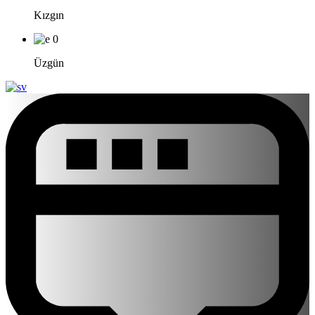
Kızgın
0
Üzgün