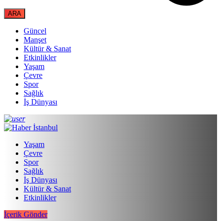
Güncel
Manşet
Kültür & Sanat
Etkinlikler
Yaşam
Çevre
Spor
Sağlık
İş Dünyası
Yaşam
Çevre
Spor
Sağlık
İş Dünyası
Kültür & Sanat
Etkinlikler
İçerik Gönder