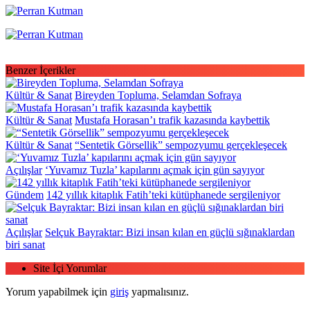
Benzer İçerikler
Kültür & Sanat
Bireyden Topluma, Selamdan Sofraya
Kültür & Sanat
Mustafa Horasan’ı trafik kazasında kaybettik
Kültür & Sanat
“Sentetik Görsellik” sempozyumu gerçekleşecek
Açılışlar
‘Yuvamız Tuzla’ kapılarını açmak için gün sayıyor
Gündem
142 yıllık kitaplık Fatih’teki kütüphanede sergileniyor
Açılışlar
Selçuk Bayraktar: Bizi insan kılan en güçlü sığınaklardan
biri sanat
Site İçi Yorumlar
Yorum yapabilmek için
giriş
yapmalısınız.