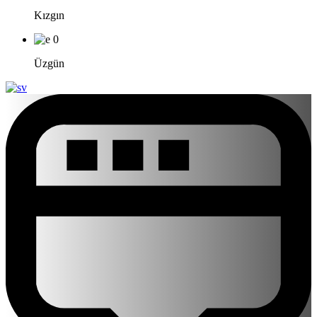
Kızgın
0
Üzgün