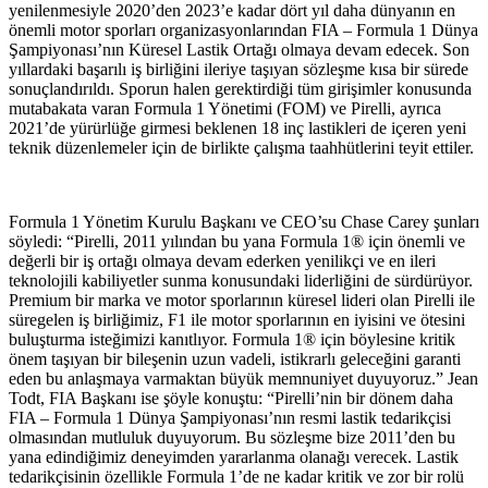
yenilenmesiyle 2020’den 2023’e kadar dört yıl daha dünyanın en
önemli motor sporları organizasyonlarından FIA – Formula 1 Dünya
Şampiyonası’nın Küresel Lastik Ortağı olmaya devam edecek. Son
yıllardaki başarılı iş birliğini ileriye taşıyan sözleşme kısa bir sürede
sonuçlandırıldı. Sporun halen gerektirdiği tüm girişimler konusunda
mutabakata varan Formula 1 Yönetimi (FOM) ve Pirelli, ayrıca
2021’de yürürlüğe girmesi beklenen 18 inç lastikleri de içeren yeni
teknik düzenlemeler için de birlikte çalışma taahhütlerini teyit ettiler.
Formula 1 Yönetim Kurulu Başkanı ve CEO’su Chase Carey şunları
söyledi: “Pirelli, 2011 yılından bu yana Formula 1® için önemli ve
değerli bir iş ortağı olmaya devam ederken yenilikçi ve en ileri
teknolojili kabiliyetler sunma konusundaki liderliğini de sürdürüyor.
Premium bir marka ve motor sporlarının küresel lideri olan Pirelli ile
süregelen iş birliğimiz, F1 ile motor sporlarının en iyisini ve ötesini
buluşturma isteğimizi kanıtlıyor. Formula 1® için böylesine kritik
önem taşıyan bir bileşenin uzun vadeli, istikrarlı geleceğini garanti
eden bu anlaşmaya varmaktan büyük memnuniyet duyuyoruz.” Jean
Todt, FIA Başkanı ise şöyle konuştu: “Pirelli’nin bir dönem daha
FIA – Formula 1 Dünya Şampiyonası’nın resmi lastik tedarikçisi
olmasından mutluluk duyuyorum. Bu sözleşme bize 2011’den bu
yana edindiğimiz deneyimden yararlanma olanağı verecek. Lastik
tedarikçisinin özellikle Formula 1’de ne kadar kritik ve zor bir rolü