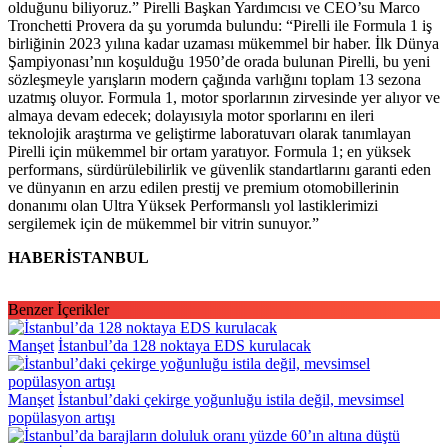
olduğunu biliyoruz.” Pirelli Başkan Yardımcısı ve CEO’su Marco
Tronchetti Provera da şu yorumda bulundu: “Pirelli ile Formula 1 iş
birliğinin 2023 yılına kadar uzaması mükemmel bir haber. İlk Dünya
Şampiyonası’nın koşulduğu 1950’de orada bulunan Pirelli, bu yeni
sözleşmeyle yarışların modern çağında varlığını toplam 13 sezona
uzatmış oluyor. Formula 1, motor sporlarının zirvesinde yer alıyor ve
almaya devam edecek; dolayısıyla motor sporlarını en ileri
teknolojik araştırma ve geliştirme laboratuvarı olarak tanımlayan
Pirelli için mükemmel bir ortam yaratıyor. Formula 1; en yüksek
performans, sürdürülebilirlik ve güvenlik standartlarını garanti eden
ve dünyanın en arzu edilen prestij ve premium otomobillerinin
donanımı olan Ultra Yüksek Performanslı yol lastiklerimizi
sergilemek için de mükemmel bir vitrin sunuyor.”
HABERİSTANBUL
Benzer İçerikler
Manşet
İstanbul’da 128 noktaya EDS kurulacak
Manşet
İstanbul’daki çekirge yoğunluğu istila değil, mevsimsel
popülasyon artışı