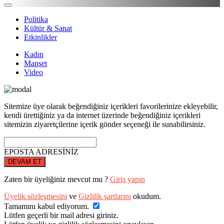
Politika
Kültür & Sanat
Etkinlikler
Kadın
Manşet
Video
Sitemize üye olarak beğendiğiniz içerikleri favorilerinize ekleyebilir,
kendi ürettiğiniz ya da internet üzerinde beğendiğiniz içerikleri
sitemizin ziyaretçilerine içerik gönder seçeneği ile sunabilirsiniz.
EPOSTA ADRESİNİZ
DEVAM ET
Zaten bir üyeliğiniz mevcut mu ?
Giriş yapın
Üyelik sözleşmesini
ve
Gizlilik şartlarını
okudum.
Tamamını kabul ediyorum.
Lütfen geçerli bir mail adresi giriniz.