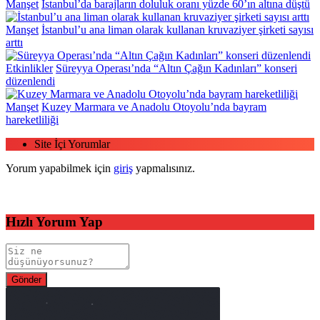
Manşet
İstanbul’da barajların doluluk oranı yüzde 60’ın altına düştü
Manşet
İstanbul’u ana liman olarak kullanan kruvaziyer şirketi sayısı
arttı
Etkinlikler
Süreyya Operası’nda “Altın Çağın Kadınları” konseri
düzenlendi
Manşet
Kuzey Marmara ve Anadolu Otoyolu’nda bayram
hareketliliği
Site İçi Yorumlar
Yorum yapabilmek için
giriş
yapmalısınız.
Hızlı Yorum Yap