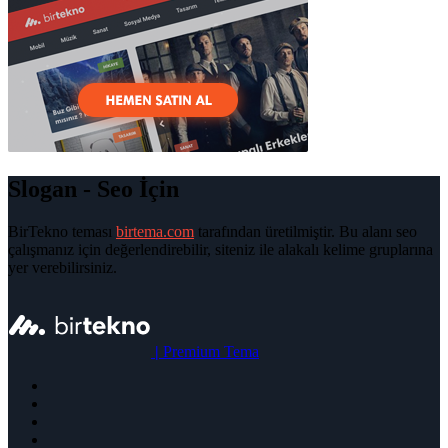
Slogan - Seo İçin
BirTekno teması
birtema.com
tarafından üretilmiştir. Bu alanı seo
çalışmanız için değerlendirebilir, siteniz ile alakalı kelime gruplarına
yer verebilirsiniz.
|
Premium Tema