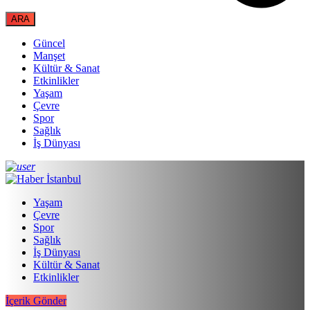
Güncel
Manşet
Kültür & Sanat
Etkinlikler
Yaşam
Çevre
Spor
Sağlık
İş Dünyası
Yaşam
Çevre
Spor
Sağlık
İş Dünyası
Kültür & Sanat
Etkinlikler
İçerik Gönder