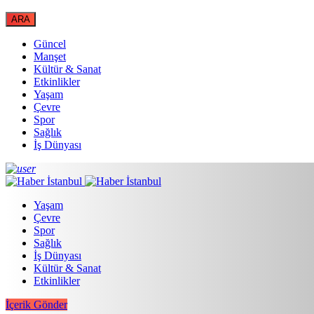
Güncel
Manşet
Kültür & Sanat
Etkinlikler
Yaşam
Çevre
Spor
Sağlık
İş Dünyası
Yaşam
Çevre
Spor
Sağlık
İş Dünyası
Kültür & Sanat
Etkinlikler
İçerik Gönder