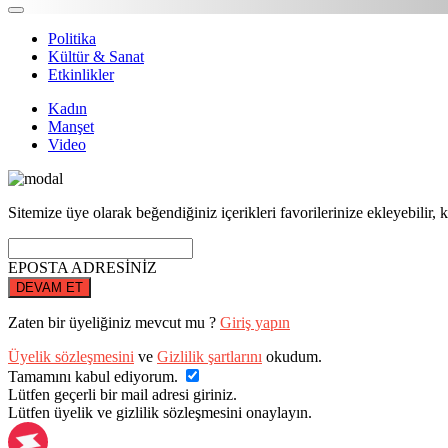
Politika
Kültür & Sanat
Etkinlikler
Kadın
Manşet
Video
Sitemize üye olarak beğendiğiniz içerikleri favorilerinize ekleyebilir, k
EPOSTA ADRESİNİZ
DEVAM ET
Zaten bir üyeliğiniz mevcut mu ?
Giriş yapın
Üyelik sözleşmesini
ve
Gizlilik şartlarını
okudum.
Tamamını kabul ediyorum.
Lütfen geçerli bir mail adresi giriniz.
Lütfen üyelik ve gizlilik sözleşmesini onaylayın.