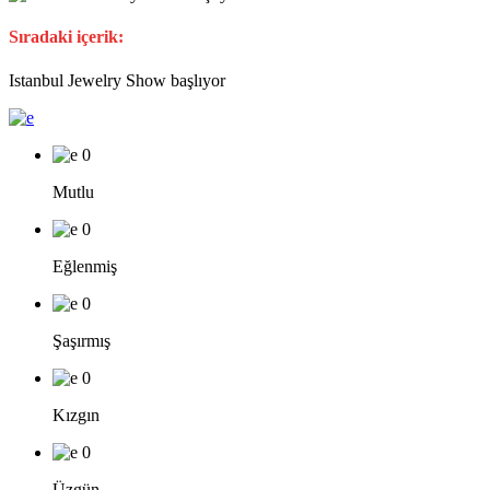
Sıradaki içerik:
Istanbul Jewelry Show başlıyor
0
Mutlu
0
Eğlenmiş
0
Şaşırmış
0
Kızgın
0
Üzgün