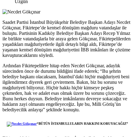
Üzgün
Saadet Partisi İstanbul Büyükşehir Belediye Başkan Adayı Necdet
Gökçınar, Fikirtepe’de kentsel dönüşüm mağduru vatandaşlar ile
buluştu. Partisinin Kadıköy Belediye Başkan Adayı Recep Yılmaz
ile birlikte vatandaşlarla bir araya gelen Gökçınar, Fikirtepelilerden
yaşadıkları mağduriyetlerle ilgili detaylı bilgi aldı, Fikirtepe’de
yaşanan kentsel dönüşüm mağduriyetini İBB imkânları ile çözüme
kavuşturacaklarını söyledi.
Ardından Fikirtepelilere hitap eden Necdet Gökçınar, adaylık
sürecinden önce de durumu bildiğini ifade ederek; “Bu şehrin
belediye başkanı olacaksam, İstanbul’daki hiçbir mağduriyeti beni
ilgilendirmez diyerek geri çeviremem. Bakın, biz bu sorunu ve
mağduriyeti biliyoruz. Hiçbir hakkı hiçbir kimseye peşkeş
çekmeden, hak ve adalet esas olmak üzere bu sorunu çözeceğiz.
Bunu herkes duysun. Belediye imkânlarını devreye sokacağız ve
hakların zayi olmasını engelleyeceğiz. İşte bu, Milli Görüş’ün
belediyecilik anlayışı” şeklinde konuştu.
“BÜTÜN İSTANBULLULARIN HAKKINI KORUYACAĞIZ”