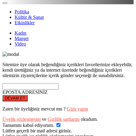
Politika
Kültür & Sanat
Etkinlikler
Kadın
Manşet
Video
Sitemize üye olarak beğendiğiniz içerikleri favorilerinize ekleyebilir,
kendi ürettiğiniz ya da internet üzerinde beğendiğiniz içerikleri
sitemizin ziyaretçilerine içerik gönder seçeneği ile sunabilirsiniz.
EPOSTA ADRESİNİZ
DEVAM ET
Zaten bir üyeliğiniz mevcut mu ?
Giriş yapın
Üyelik sözleşmesini
ve
Gizlilik şartlarını
okudum.
Tamamını kabul ediyorum.
Lütfen geçerli bir mail adresi giriniz.