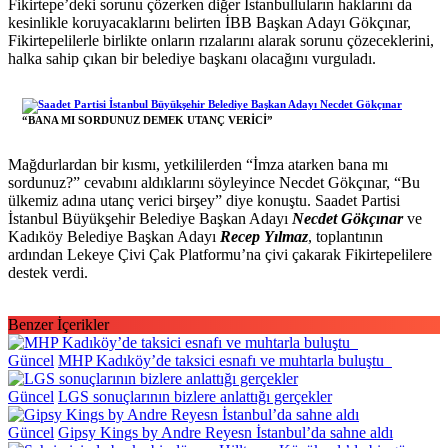
Fikirtepe’deki sorunu çözerken diğer İstanbulluların haklarını da
kesinlikle koruyacaklarını belirten İBB Başkan Adayı Gökçınar,
Fikirtepelilerle birlikte onların rızalarını alarak sorunu çözeceklerini,
halka sahip çıkan bir belediye başkanı olacağını vurguladı.
“BANA MI SORDUNUZ DEMEK UTANÇ VERİCİ”
Mağdurlardan bir kısmı, yetkililerden “İmza atarken bana mı
sordunuz?” cevabını aldıklarını söyleyince Necdet Gökçınar, “Bu
ülkemiz adına utanç verici birşey” diye konuştu. Saadet Partisi
İstanbul Büyükşehir Belediye Başkan Adayı
Necdet Gökçınar
ve
Kadıköy Belediye Başkan Adayı
Recep Yılmaz
, toplantının
ardından Lekeye Çivi Çak Platformu’na çivi çakarak Fikirtepelilere
destek verdi.
Benzer İçerikler
Güncel
MHP Kadıköy’de taksici esnafı ve muhtarla buluştu
Güncel
LGS sonuçlarının bizlere anlattığı gerçekler
Güncel
Gipsy Kings by Andre Reyesn İstanbul’da sahne aldı