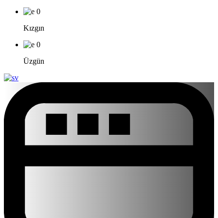
0
Kızgın
0
Üzgün