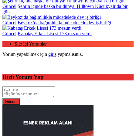
Güncel
Şehrin içinde başka bir dünya: Hilltown Küçükyalı’da bir
gün
Güncel
Beykoz’da bağımlılıkla mücadelede dev iş birliği
Güncel
Kabataş Erkek Lisesi 173 mezun verdi
Site İçi Yorumlar
Yorum yapabilmek için
giriş
yapmalısınız.
Hızlı Yorum Yap