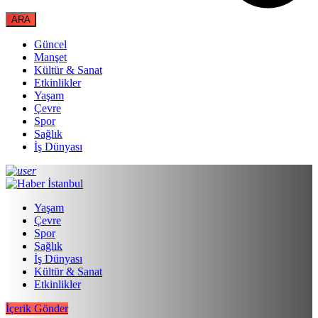
Güncel
Manşet
Kültür & Sanat
Etkinlikler
Yaşam
Çevre
Spor
Sağlık
İş Dünyası
Yaşam
Çevre
Spor
Sağlık
İş Dünyası
Kültür & Sanat
Etkinlikler
İçerik Gönder