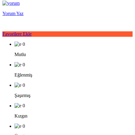
Yorum Yaz
Favorilere Ekle
0
Mutlu
0
Eğlenmiş
0
Şaşırmış
0
Kızgın
0