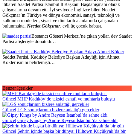
itibaren Saadet Partisi İstanbul İl Başkanı Başdanışmanı olarak
çalışmalarına devam etti. İyi seviyede İngilizce bilen Necdet
Gökçınar’ın Türkiye ve dünya ekonomisi, sanayi, teknoloji ve
kalkınma modelleri, siyasi ve dini tarih alanlarında çalışmaları
bulunmakta.
Necdet Gökçınar
, evli üç çocuk babası.
Bostancı Gösteri Merkezi’ne çıkan yollar, dev Saadet
Partisi afişleriyle donatıldı…
Saddet Partisi, Kadıköy Belediye Başkan Adaylığı için Ahmet
Kökler ismini belirlemişti…
Benzer İçerikler
Güncel
MHP Kadıköy’de taksici esnafı ve muhtarla buluştu
Güncel
LGS sonuçlarının bizlere anlattığı gerçekler
Güncel
Gipsy Kings by Andre Reyesn İstanbul’da sahne aldı
Güncel
Şehrin içinde başka bir dünya: Hilltown Küçükyalı’da bir