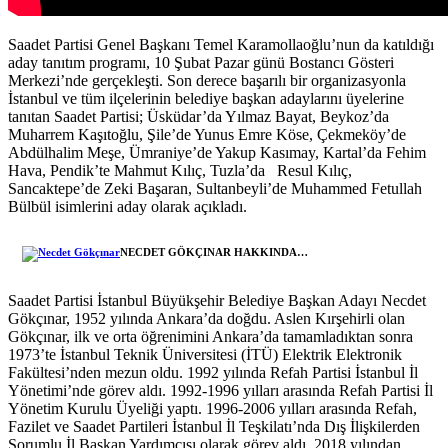
Saadet Partisi Genel Başkanı Temel Karamollaoğlu’nun da katıldığı
aday tanıtım programı, 10 Şubat Pazar günü Bostancı Gösteri
Merkezi’nde gerçekleşti. Son derece başarılı bir organizasyonla
İstanbul ve tüm ilçelerinin belediye başkan adaylarını üyelerine
tanıtan Saadet Partisi; Üsküdar’da Yılmaz Bayat, Beykoz’da
Muharrem Kaşıtoğlu, Şile’de Yunus Emre Köse, Çekmeköy’de
Abdülhalim Meşe, Ümraniye’de Yakup Kasımay, Kartal’da Fehim
Hava, Pendik’te Mahmut Kılıç, Tuzla’da Resul Kılıç,
Sancaktepe’de Zeki Başaran, Sultanbeyli’de Muhammed Fetullah
Bülbül isimlerini aday olarak açıkladı.
NECDET GÖKÇINAR HAKKINDA…
Saadet Partisi İstanbul Büyükşehir Belediye Başkan Adayı Necdet
Gökçınar, 1952 yılında Ankara’da doğdu. Aslen Kırşehirli olan
Gökçınar, ilk ve orta öğrenimini Ankara’da tamamladıktan sonra
1973’te İstanbul Teknik Üniversitesi (İTÜ) Elektrik Elektronik
Fakültesi’nden mezun oldu. 1992 yılında Refah Partisi İstanbul İl
Yönetimi’nde görev aldı. 1992-1996 yılları arasında Refah Partisi İl
Yönetim Kurulu Üyeliği yaptı. 1996-2006 yılları arasında Refah,
Fazilet ve Saadet Partileri İstanbul İl Teşkilatı’nda Dış İlişkilerden
Sorumlu İl Başkan Yardımcısı olarak görev aldı. 2018 yılından