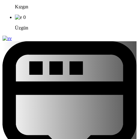
Kızgın
0
Üzgün