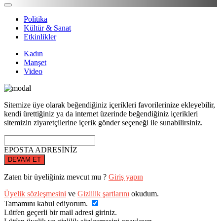
Politika
Kültür & Sanat
Etkinlikler
Kadın
Manşet
Video
Sitemize üye olarak beğendiğiniz içerikleri favorilerinize ekleyebilir,
kendi ürettiğiniz ya da internet üzerinde beğendiğiniz içerikleri
sitemizin ziyaretçilerine içerik gönder seçeneği ile sunabilirsiniz.
EPOSTA ADRESİNİZ
DEVAM ET
Zaten bir üyeliğiniz mevcut mu ?
Giriş yapın
Üyelik sözleşmesini
ve
Gizlilik şartlarını
okudum.
Tamamını kabul ediyorum.
Lütfen geçerli bir mail adresi giriniz.