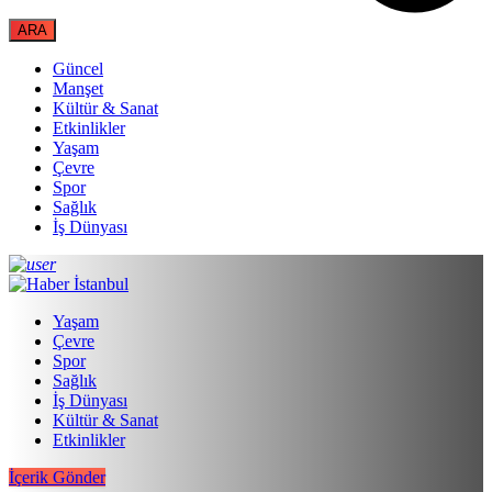
Güncel
Manşet
Kültür & Sanat
Etkinlikler
Yaşam
Çevre
Spor
Sağlık
İş Dünyası
Yaşam
Çevre
Spor
Sağlık
İş Dünyası
Kültür & Sanat
Etkinlikler
İçerik Gönder