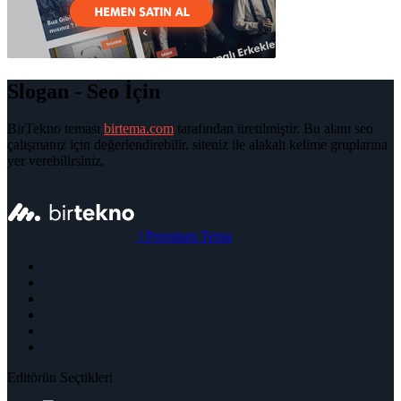
Slogan - Seo İçin
BirTekno teması
birtema.com
tarafından üretilmiştir. Bu alanı seo
çalışmanız için değerlendirebilir, siteniz ile alakalı kelime gruplarına
yer verebilirsiniz.
|
Premium Tema
Editörün Seçtikleri