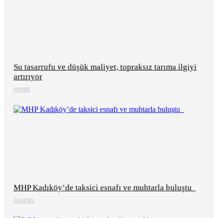
Su tasarrufu ve düşük maliyet, topraksız tarıma ilgiyi
artırıyor
ÇEVRE
MHP Kadıköy’de taksici esnafı ve muhtarla buluştu
GÜNCEL