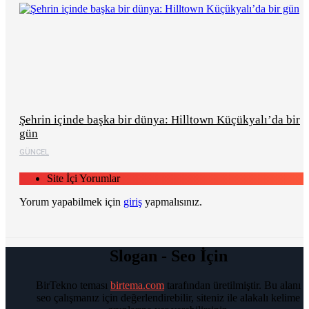
Şehrin içinde başka bir dünya: Hilltown Küçükyalı’da bir
gün
GÜNCEL
Site İçi Yorumlar
Yorum yapabilmek için
giriş
yapmalısınız.
Slogan - Seo İçin
BirTekno teması
birtema.com
tarafından üretilmiştir. Bu alanı
seo çalışmanız için değerlendirebilir, siteniz ile alakalı kelime