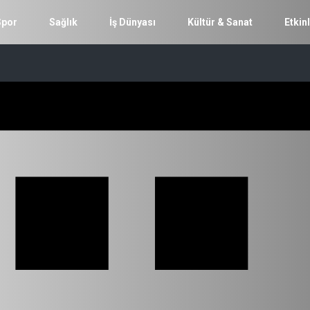
Spor
Sağlık
İş Dünyası
Kültür & Sanat
Etkinl