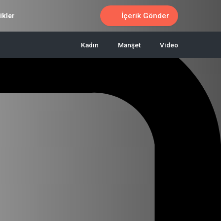
İçerik Gönder
ikler
Kadın
Manşet
Video