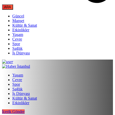
Güncel
Manşet
Kültür & Sanat
Etkinlikler
Yaşam
Çevre
Spor
Sağlık
İş Dünyası
Yaşam
Çevre
Spor
Sağlık
İş Dünyası
Kültür & Sanat
Etkinlikler
İçerik Gönder