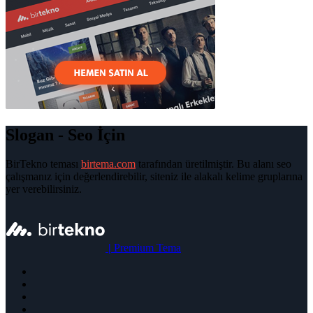
Slogan - Seo İçin
BirTekno teması
birtema.com
tarafından üretilmiştir. Bu alanı seo
çalışmanız için değerlendirebilir, siteniz ile alakalı kelime gruplarına
yer verebilirsiniz.
|
Premium Tema