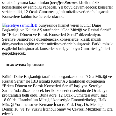
sanat dünyasına kazandırılan
Şerefiye Sarnıcı
, klasik müzik
konserlerine ev sahipliği yapacak. Yıl boyu devam edecek konserler
serisinin ilki, 12 Ocak Cumartesi günü müzikseverlerle buluşacak.
Konserlere katılım ise ücretsiz olacak.
İBB
bünyesinde hizmet veren Kültür Daire
Başkanlığı ve Kültür AŞ tarafından “Oda Müziği ve Resital Serisi”
ile “Erken Dönem ve Barok Konserleri Serisi” düzenleniyor.
Şerefiye Sarnıcı’nda düzenlenecek konserlerde, klasik müzik
dünyasından seçkin eserler müzikseverlerle buluşacak. Farklı müzik
ezgilerini buluşturacak konserler serisi, yıl boyu Cumartesi günleri
gerçekleşecek.
OCAK AYINDA ÜÇ KONSER
Kültür Daire Başkanlığı tarafından organize edilen “Oda Müziği ve
Resital Serisi” ile İBB iştiraki Kültür AŞ tarafından düzenlenen
“Erken Dönem ve Barok Konserleri Serisi” başlıyor. Şerefiye
Sarnıcı’nda düzenlenecek her iki konserler serisinin de Ocak ayı
programları belli oldu. Buna göre, 12 Ocak Cumartesi günü saat
18.00’da “İstanbul’un Müziği” konseriyle Etnomüzikolog, Halk
Müziği Yorumcusu ve Kemane İcracısı Yrd. Doç. Dr. Mehtap
Demir, 16. ve 19. yüzyıl İstanbul Saray ve Çevresi Müzikleri’ni icra
edecek.