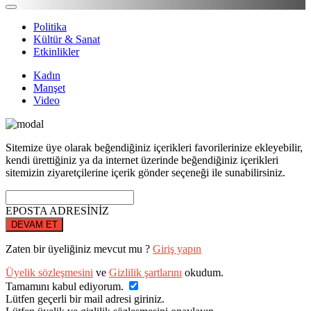
Politika
Kültür & Sanat
Etkinlikler
Kadın
Manşet
Video
Sitemize üye olarak beğendiğiniz içerikleri favorilerinize ekleyebilir,
kendi ürettiğiniz ya da internet üzerinde beğendiğiniz içerikleri
sitemizin ziyaretçilerine içerik gönder seçeneği ile sunabilirsiniz.
EPOSTA ADRESİNİZ
DEVAM ET
Zaten bir üyeliğiniz mevcut mu ?
Giriş yapın
Üyelik sözleşmesini
ve
Gizlilik şartlarını
okudum.
Tamamını kabul ediyorum.
Lütfen geçerli bir mail adresi giriniz.