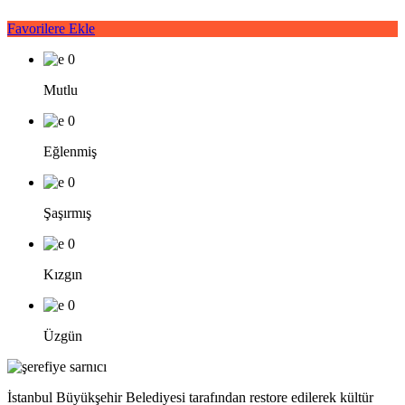
Favorilere Ekle
0
Mutlu
0
Eğlenmiş
0
Şaşırmış
0
Kızgın
0
Üzgün
İstanbul Büyükşehir Belediyesi tarafından restore edilerek kültür