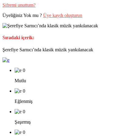
Şifremi unuttum?
Üyeliğiniz Yok mu ?
Üye kaydı oluşturun
Sıradaki içerik:
Şerefiye Sarnıcı’nda klasik müzik yankılanacak
0
Mutlu
0
Eğlenmiş
0
Şaşırmış
0