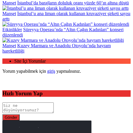
Manşet
İstanbul’da barajların doluluk oranı yüzde 60’ın altına düştü
Manşet
İstanbul’u ana liman olarak kullanan kruvaziyer şirketi sayısı
arttı
Etkinlikler
Süreyya Operası’nda “Altın Çağın Kadınları” konseri
düzenlendi
Manşet
Kuzey Marmara ve Anadolu Otoyolu’nda bayram
hareketliliği
Site İçi Yorumlar
Yorum yapabilmek için
giriş
yapmalısınız.
Hızlı Yorum Yap