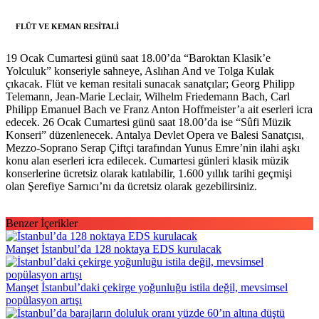
FLÜT VE KEMAN RESİTALİ
19 Ocak Cumartesi günü saat 18.00’da “Baroktan Klasik’e
Yolculuk” konseriyle sahneye, Aslıhan And ve Tolga Kulak
çıkacak. Flüt ve keman resitali sunacak sanatçılar; Georg Philipp
Telemann, Jean-Marie Leclair, Wilhelm Friedemann Bach, Carl
Philipp Emanuel Bach ve Franz Anton Hoffmeister’a ait eserleri icra
edecek. 26 Ocak Cumartesi günü saat 18.00’da ise “Sûfi Müzik
Konseri” düzenlenecek. Antalya Devlet Opera ve Balesi Sanatçısı,
Mezzo-Soprano Serap Çiftçi tarafından Yunus Emre’nin ilahi aşkı
konu alan eserleri icra edilecek. Cumartesi günleri klasik müzik
konserlerine ücretsiz olarak katılabilir, 1.600 yıllık tarihi geçmişi
olan Şerefiye Sarnıcı’nı da ücretsiz olarak gezebilirsiniz.
Benzer İçerikler
Manşet
İstanbul’da 128 noktaya EDS kurulacak
Manşet
İstanbul’daki çekirge yoğunluğu istila değil, mevsimsel
popülasyon artışı