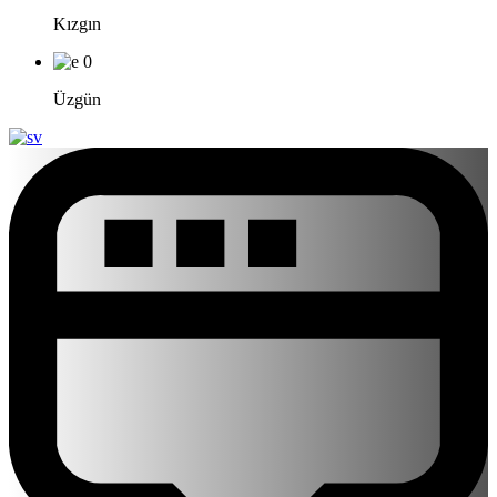
Kızgın
0
Üzgün