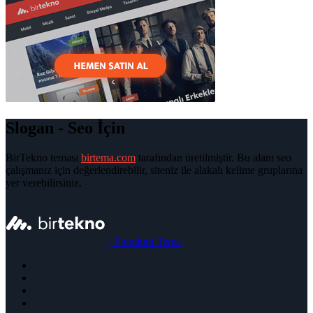
Slogan - Seo İçin
BirTekno teması
birtema.com
tarafından üretilmiştir. Bu alanı seo
çalışmanız için değerlendirebilir, siteniz ile alakalı kelime gruplarına
yer verebilirsiniz.
|
Premium Tema