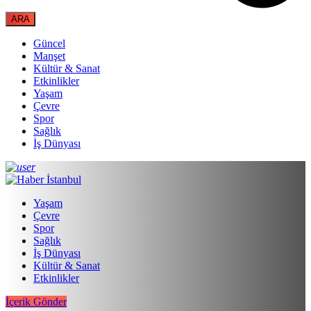
Güncel
Manşet
Kültür & Sanat
Etkinlikler
Yaşam
Çevre
Spor
Sağlık
İş Dünyası
Yaşam
Çevre
Spor
Sağlık
İş Dünyası
Kültür & Sanat
Etkinlikler
İçerik Gönder