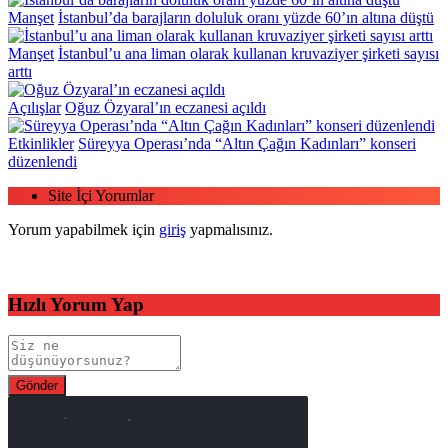
Manşet
İstanbul’da barajların doluluk oranı yüzde 60’ın altına düştü
Manşet
İstanbul’u ana liman olarak kullanan kruvaziyer şirketi sayısı
arttı
Açılışlar
Oğuz Özyaral’ın eczanesi açıldı
Etkinlikler
Süreyya Operası’nda “Altın Çağın Kadınları” konseri
düzenlendi
Site İçi Yorumlar
Yorum yapabilmek için
giriş
yapmalısınız.
Hızlı Yorum Yap