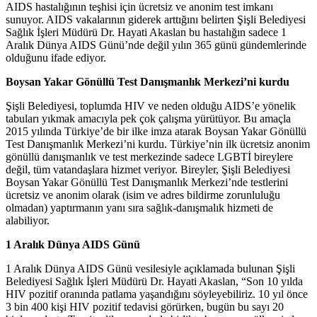
AIDS hastalığının teşhisi için ücretsiz ve anonim test imkanı
sunuyor. AIDS vakalarının giderek arttığını belirten Şişli Belediyesi
Sağlık İşleri Müdürü Dr. Hayati Akaslan bu hastalığın sadece 1
Aralık Dünya AIDS Günü’nde değil yılın 365 günü gündemlerinde
olduğunu ifade ediyor.
Boysan Yakar Gönüllü Test Danışmanlık Merkezi’ni kurdu
Şişli Belediyesi, toplumda HIV ve neden olduğu AIDS’e yönelik
tabuları yıkmak amacıyla pek çok çalışma yürütüyor. Bu amaçla
2015 yılında Türkiye’de bir ilke imza atarak Boysan Yakar Gönüllü
Test Danışmanlık Merkezi’ni kurdu. Türkiye’nin ilk ücretsiz anonim
gönüllü danışmanlık ve test merkezinde sadece LGBTİ bireylere
değil, tüm vatandaşlara hizmet veriyor. Bireyler, Şişli Belediyesi
Boysan Yakar Gönüllü Test Danışmanlık Merkezi’nde testlerini
ücretsiz ve anonim olarak (isim ve adres bildirme zorunluluğu
olmadan) yaptırmanın yanı sıra sağlık-danışmalık hizmeti de
alabiliyor.
1 Aralık Dünya AIDS Günü
1 Aralık Dünya AIDS Günü vesilesiyle açıklamada bulunan Şişli
Belediyesi Sağlık İşleri Müdürü Dr. Hayati Akaslan, “Son 10 yılda
HIV pozitif oranında patlama yaşandığını söyleyebiliriz. 10 yıl önce
3 bin 400 kişi HIV pozitif tedavisi görürken, bugün bu sayı 20