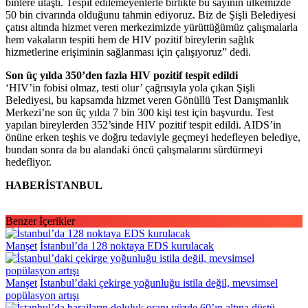
binlere ulaştı. Tespit edilemeyenlerle birlikte bu sayının ülkemizde
50 bin civarında olduğunu tahmin ediyoruz. Biz de Şişli Belediyesi
çatısı altında hizmet veren merkezimizde yürüttüğümüz çalışmalarla
hem vakaların tespiti hem de HIV pozitif bireylerin sağlık
hizmetlerine erişiminin sağlanması için çalışıyoruz” dedi.
Son üç yılda 350’den fazla HIV pozitif tespit edildi
‘HIV’in fobisi olmaz, testi olur’ çağrısıyla yola çıkan Şişli
Belediyesi, bu kapsamda hizmet veren Gönüllü Test Danışmanlık
Merkezi’ne son üç yılda 7 bin 300 kişi test için başvurdu. Test
yapılan bireylerden 352’sinde HIV pozitif tespit edildi. AIDS’in
önüne erken teşhis ve doğru tedaviyle geçmeyi hedefleyen belediye,
bundan sonra da bu alandaki öncü çalışmalarını sürdürmeyi
hedefliyor.
HABERİSTANBUL
Benzer İçerikler
Manşet
İstanbul’da 128 noktaya EDS kurulacak
Manşet
İstanbul’daki çekirge yoğunluğu istila değil, mevsimsel
popülasyon artışı