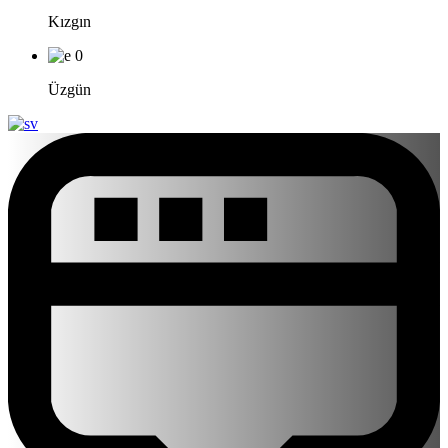
Kızgın
0
Üzgün