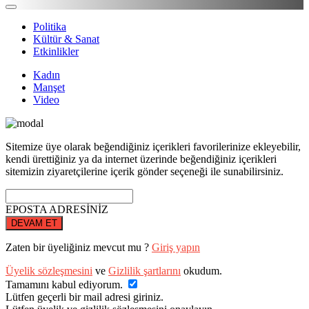
Politika
Kültür & Sanat
Etkinlikler
Kadın
Manşet
Video
Sitemize üye olarak beğendiğiniz içerikleri favorilerinize ekleyebilir,
kendi ürettiğiniz ya da internet üzerinde beğendiğiniz içerikleri
sitemizin ziyaretçilerine içerik gönder seçeneği ile sunabilirsiniz.
EPOSTA ADRESİNİZ
DEVAM ET
Zaten bir üyeliğiniz mevcut mu ?
Giriş yapın
Üyelik sözleşmesini
ve
Gizlilik şartlarını
okudum.
Tamamını kabul ediyorum.
Lütfen geçerli bir mail adresi giriniz.