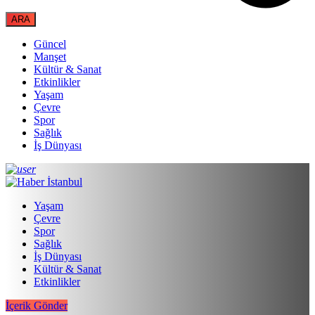
Güncel
Manşet
Kültür & Sanat
Etkinlikler
Yaşam
Çevre
Spor
Sağlık
İş Dünyası
Yaşam
Çevre
Spor
Sağlık
İş Dünyası
Kültür & Sanat
Etkinlikler
İçerik Gönder