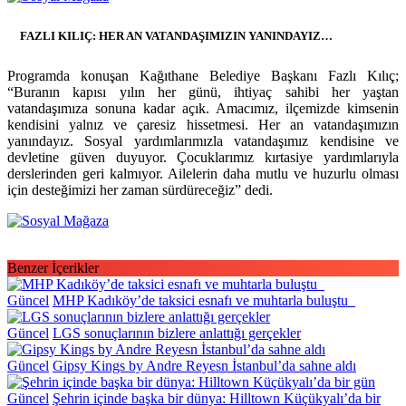
FAZLI KILIÇ: HER AN VATANDAŞIMIZIN YANINDAYIZ…
Programda konuşan Kağıthane Belediye Başkanı Fazlı Kılıç;
“Buranın kapısı yılın her günü, ihtiyaç sahibi her yaştan
vatandaşımıza sonuna kadar açık. Amacımız, ilçemizde kimsenin
kendisini yalnız ve çaresiz hissetmesi. Her an vatandaşımızın
yanındayız. Sosyal yardımlarımızla vatandaşımız kendisine ve
devletine güven duyuyor. Çocuklarımız kırtasiye yardımlarıyla
derslerinden geri kalmıyor. Ailelerin daha mutlu ve huzurlu olması
için desteğimizi her zaman sürdüreceğiz” dedi.
Benzer İçerikler
Güncel
MHP Kadıköy’de taksici esnafı ve muhtarla buluştu
Güncel
LGS sonuçlarının bizlere anlattığı gerçekler
Güncel
Gipsy Kings by Andre Reyesn İstanbul’da sahne aldı
Güncel
Şehrin içinde başka bir dünya: Hilltown Küçükyalı’da bir