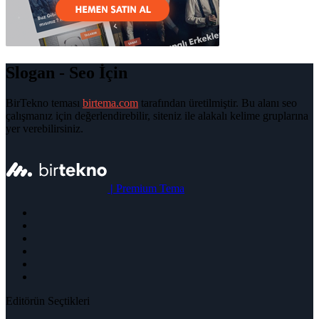
Slogan - Seo İçin
BirTekno teması
birtema.com
tarafından üretilmiştir. Bu alanı seo
çalışmanız için değerlendirebilir, siteniz ile alakalı kelime gruplarına
yer verebilirsiniz.
|
Premium Tema
Editörün Seçtikleri