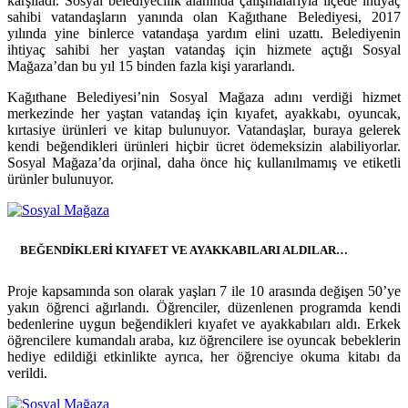
karşıladı. Sosyal belediyecilik alanında çalışmalarıyla ilçede ihtiyaç
sahibi vatandaşların yanında olan Kağıthane Belediyesi, 2017
yılında yine binlerce vatandaşa yardım elini uzattı. Belediyenin
ihtiyaç sahibi her yaştan vatandaş için hizmete açtığı Sosyal
Mağaza’dan bu yıl 15 binden fazla kişi yararlandı.
Kağıthane Belediyesi’nin Sosyal Mağaza adını verdiği hizmet
merkezinde her yaştan vatandaş için kıyafet, ayakkabı, oyuncak,
kırtasiye ürünleri ve kitap bulunuyor. Vatandaşlar, buraya gelerek
kendi beğendikleri ürünleri hiçbir ücret ödemeksizin alabiliyorlar.
Sosyal Mağaza’da orjinal, daha önce hiç kullanılmamış ve etiketli
ürünler bulunuyor.
BEĞENDİKLERİ KIYAFET VE AYAKKABILARI ALDILAR…
Proje kapsamında son olarak yaşları 7 ile 10 arasında değişen 50’ye
yakın öğrenci ağırlandı. Öğrenciler, düzenlenen programda kendi
bedenlerine uygun beğendikleri kıyafet ve ayakkabıları aldı. Erkek
öğrencilere kumandalı araba, kız öğrencilere ise oyuncak bebeklerin
hediye edildiği etkinlikte ayrıca, her öğrenciye okuma kitabı da
verildi.