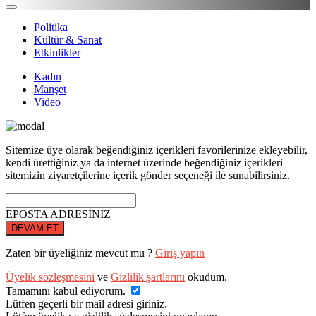
Politika
Kültür & Sanat
Etkinlikler
Kadın
Manşet
Video
Sitemize üye olarak beğendiğiniz içerikleri favorilerinize ekleyebilir,
kendi ürettiğiniz ya da internet üzerinde beğendiğiniz içerikleri
sitemizin ziyaretçilerine içerik gönder seçeneği ile sunabilirsiniz.
EPOSTA ADRESİNİZ
DEVAM ET
Zaten bir üyeliğiniz mevcut mu ?
Giriş yapın
Üyelik sözleşmesini
ve
Gizlilik şartlarını
okudum.
Tamamını kabul ediyorum.
Lütfen geçerli bir mail adresi giriniz.