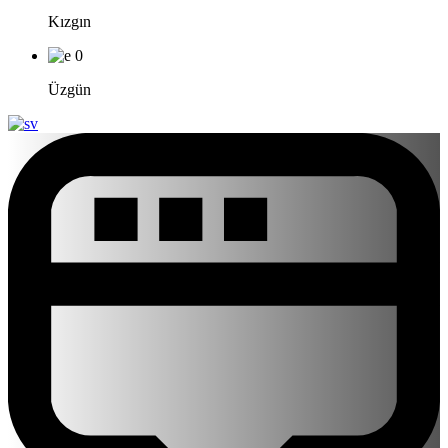
Kızgın
0
Üzgün