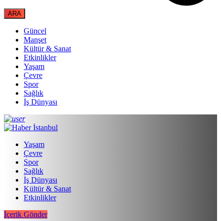
Güncel
Manşet
Kültür & Sanat
Etkinlikler
Yaşam
Çevre
Spor
Sağlık
İş Dünyası
Yaşam
Çevre
Spor
Sağlık
İş Dünyası
Kültür & Sanat
Etkinlikler
İçerik Gönder