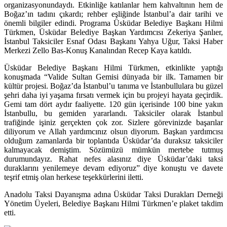
organizasyonundaydı. Etkinliğe katılanlar hem kahvaltının hem de
Boğaz’ın tadını çıkardı; rehber eşliğinde İstanbul’a dair tarihi ve
önemli bilgiler edindi. Programa Üsküdar Belediye Başkanı Hilmi
Türkmen, Üsküdar Belediye Başkan Yardımcısı Zekeriya Şanlıer,
İstanbul Taksiciler Esnaf Odası Başkanı Yahya Uğur, Taksi Haber
Merkezi Zello Bas-Konuş Kanalından Recep Kaya katıldı.
Üsküdar Belediye Başkanı Hilmi Türkmen, etkinlikte yaptığı
konuşmada “Valide Sultan Gemisi dünyada bir ilk. Tamamen bir
kültür projesi. Boğaz’da İstanbul’u tanıma ve İstanbullulara bu güzel
şehri daha iyi yaşama fırsatı vermek için bu projeyi hayata geçirdik.
Gemi tam dört aydır faaliyette. 120 gün içerisinde 100 bine yakın
İstanbullu, bu gemiden yararlandı. Taksiciler olarak İstanbul
trafiğinde işiniz gerçekten çok zor. Sizlere görevinizde başarılar
diliyorum ve Allah yardımcınız olsun diyorum. Başkan yardımcısı
olduğum zamanlarda bir toplantıda Üsküdar’da duraksız taksiciler
kalmayacak demiştim. Sözümüzü mümkün mertebe tutmuş
durumundayız. Rahat nefes alasınız diye Üsküdar’daki taksi
duraklarını yenilemeye devam ediyoruz” diye konuştu ve davete
teşrif etmiş olan herkese teşekkürlerini iletti.
Anadolu Taksi Dayanışma adına Üsküdar Taksi Durakları Derneği
Yönetim Üyeleri, Belediye Başkanı Hilmi Türkmen’e plaket takdim
etti.