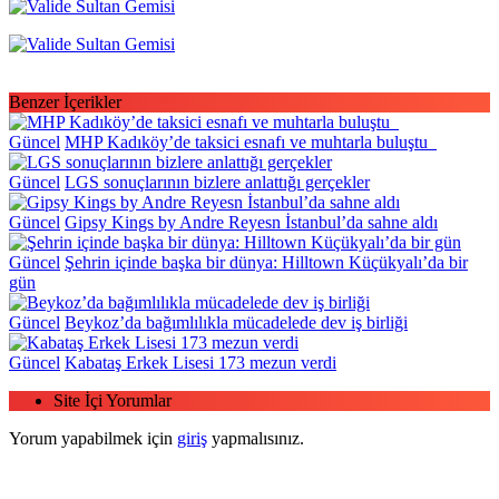
Benzer İçerikler
Güncel
MHP Kadıköy’de taksici esnafı ve muhtarla buluştu
Güncel
LGS sonuçlarının bizlere anlattığı gerçekler
Güncel
Gipsy Kings by Andre Reyesn İstanbul’da sahne aldı
Güncel
Şehrin içinde başka bir dünya: Hilltown Küçükyalı’da bir
gün
Güncel
Beykoz’da bağımlılıkla mücadelede dev iş birliği
Güncel
Kabataş Erkek Lisesi 173 mezun verdi
Site İçi Yorumlar
Yorum yapabilmek için
giriş
yapmalısınız.