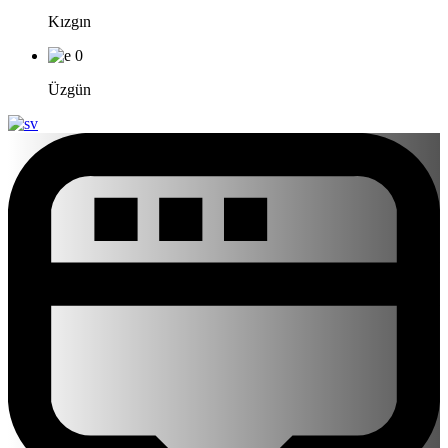
Kızgın
0
Üzgün