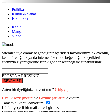
Politika
Kültür & Sanat
Etkinlikler
Kadın
Manşet
Video
Sitemize üye olarak beğendiğiniz içerikleri favorilerinize ekleyebilir,
kendi ürettiğiniz ya da internet üzerinde beğendiğiniz içerikleri
sitemizin ziyaretçilerine içerik gönder seçeneği ile sunabilirsiniz.
EPOSTA ADRESİNİZ
DEVAM ET
Zaten bir üyeliğiniz mevcut mu ?
Giriş yapın
Üyelik sözleşmesini
ve
Gizlilik şartlarını
okudum.
Tamamını kabul ediyorum.
Lütfen geçerli bir mail adresi giriniz.