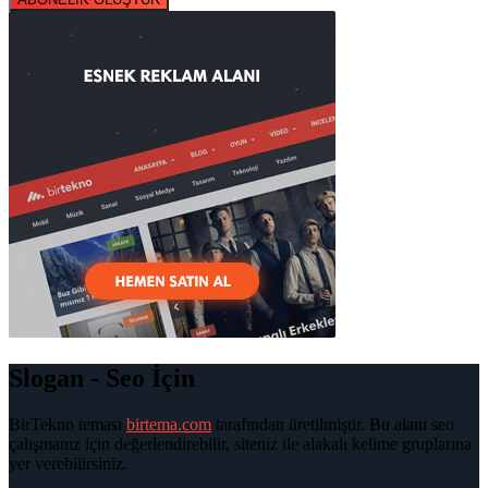
Slogan - Seo İçin
BirTekno teması
birtema.com
tarafından üretilmiştir. Bu alanı seo
çalışmanız için değerlendirebilir, siteniz ile alakalı kelime gruplarına
yer verebilirsiniz.