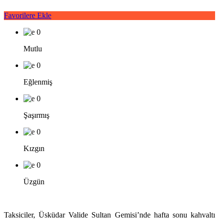
Favorilere Ekle
0
Mutlu
0
Eğlenmiş
0
Şaşırmış
0
Kızgın
0
Üzgün
Taksiciler, Üsküdar Valide Sultan Gemisi’nde hafta sonu kahvaltı