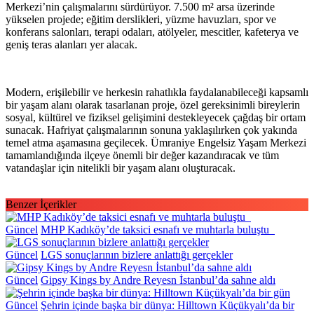
Merkezi’nin çalışmalarını sürdürüyor. 7.500 m² arsa üzerinde
yükselen projede; eğitim derslikleri, yüzme havuzları, spor ve
konferans salonları, terapi odaları, atölyeler, mescitler, kafeterya ve
geniş teras alanları yer alacak.
Modern, erişilebilir ve herkesin rahatlıkla faydalanabileceği kapsamlı
bir yaşam alanı olarak tasarlanan proje, özel gereksinimli bireylerin
sosyal, kültürel ve fiziksel gelişimini destekleyecek çağdaş bir ortam
sunacak. Hafriyat çalışmalarının sonuna yaklaşılırken çok yakında
temel atma aşamasına geçilecek. Ümraniye Engelsiz Yaşam Merkezi
tamamlandığında ilçeye önemli bir değer kazandıracak ve tüm
vatandaşlar için nitelikli bir yaşam alanı oluşturacak.
Benzer İçerikler
Güncel
MHP Kadıköy’de taksici esnafı ve muhtarla buluştu
Güncel
LGS sonuçlarının bizlere anlattığı gerçekler
Güncel
Gipsy Kings by Andre Reyesn İstanbul’da sahne aldı
Güncel
Şehrin içinde başka bir dünya: Hilltown Küçükyalı’da bir