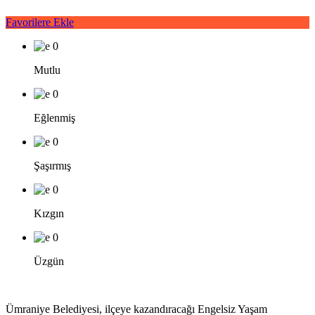
Favorilere Ekle
0
Mutlu
0
Eğlenmiş
0
Şaşırmış
0
Kızgın
0
Üzgün
Ümraniye Belediyesi, ilçeye kazandıracağı Engelsiz Yaşam