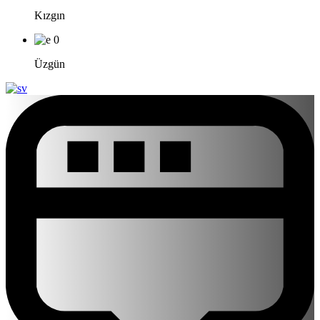
Kızgın
0
Üzgün