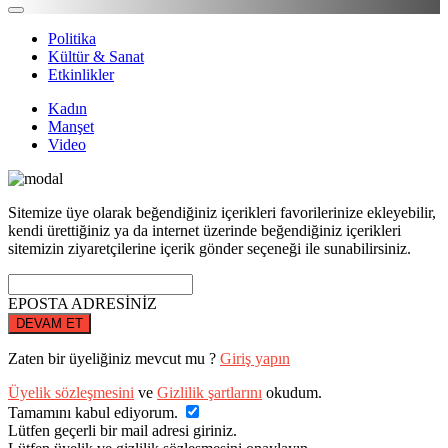
Politika
Kültür & Sanat
Etkinlikler
Kadın
Manşet
Video
Sitemize üye olarak beğendiğiniz içerikleri favorilerinize ekleyebilir,
kendi ürettiğiniz ya da internet üzerinde beğendiğiniz içerikleri
sitemizin ziyaretçilerine içerik gönder seçeneği ile sunabilirsiniz.
EPOSTA ADRESİNİZ
DEVAM ET
Zaten bir üyeliğiniz mevcut mu ?
Giriş yapın
Üyelik sözleşmesini
ve
Gizlilik şartlarını
okudum.
Tamamını kabul ediyorum.
Lütfen geçerli bir mail adresi giriniz.