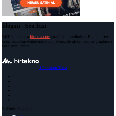
Slogan - Seo İçin
BirTekno teması
birtema.com
tarafından üretilmiştir. Bu alanı seo
çalışmanız için değerlendirebilir, siteniz ile alakalı kelime gruplarına
yer verebilirsiniz.
|
Premium Tema
Editörün Seçtikleri