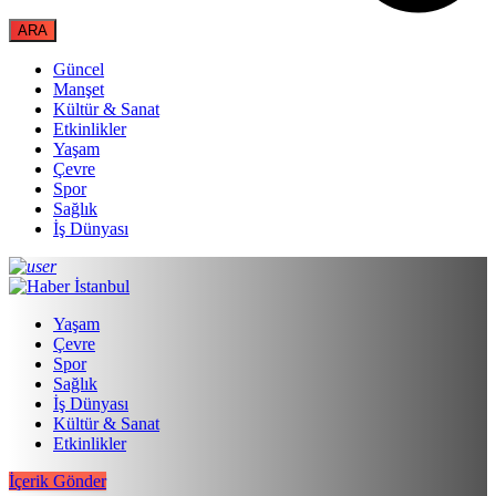
Güncel
Manşet
Kültür & Sanat
Etkinlikler
Yaşam
Çevre
Spor
Sağlık
İş Dünyası
Yaşam
Çevre
Spor
Sağlık
İş Dünyası
Kültür & Sanat
Etkinlikler
İçerik Gönder