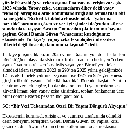
yüzde 80 azaldığı ve erken aşama
finansmana erişim zorlaştı.
2025 yılında,
Yapay zeka, yatırımcıların dikey değil yatay
teknoloji altyapısı olarak konumlandırdığı ana temalardan biri
haline geldi.
”
Bu kritik tabloda ekosistemdeki “yatırıma
hazırlık” sorununu çözen ve yerli girişimleri doğrudan küresel
standartlara taşıyan Swarm Connection platformunu hayata
geçiren Gönül Damla Güven “Amacımız; kurduğumuz
ekosistemle Türkiye’yi yapay zeka teknolojilerinde sadece
tüketici değil ihracatçı konumuna taşımak” dedi.
Türkiye girişimcilik pazarı 2025 yılında 622 milyon dolarlık bir fon
büyüklüğüne ulaşsa da sistemin kılcal damarlarını besleyen “erken
aşama” yatırımlarda sert bir düşüş yaşanıyor. Bir milyon dolar
altındaki işlem sayısının 2023’te 293’ten 2025 yılına geldiğimizde
121’e, aktif melek yatırımcı sayısının ise 492’den 98’e gerilemesi,
girişimcilik dünyasında “nitelikli hazırlık” dönemini başlattı. Startup
Centrum verilerine göre, bu daralma ortamında yatırımcıların tek
güvenli limanı olan yapay zeka girişimleri, toplam fonlamanın üçte
birini domine ederek pazarın itici gücü oldu.
SC: “Bir Veri Tabanından Ötesi, Bir Yaşam Döngüsü Altyapısı”
Ekosistemin kurumsal, girişimci ve yatırımcı taraflarında edindiği
derin deneyimi birleştiren Gönül Damla Güven, bu yapısal krizi
çözmek adına Swarm Connection platformunu odak noktasına