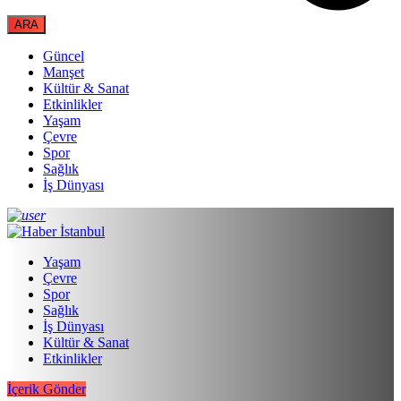
Güncel
Manşet
Kültür & Sanat
Etkinlikler
Yaşam
Çevre
Spor
Sağlık
İş Dünyası
Yaşam
Çevre
Spor
Sağlık
İş Dünyası
Kültür & Sanat
Etkinlikler
İçerik Gönder