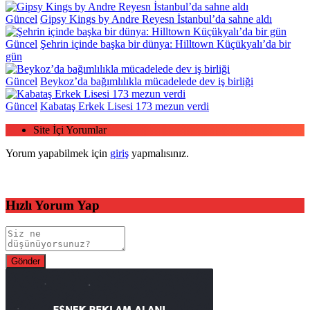
Güncel
Gipsy Kings by Andre Reyesn İstanbul’da sahne aldı
Güncel
Şehrin içinde başka bir dünya: Hilltown Küçükyalı’da bir
gün
Güncel
Beykoz’da bağımlılıkla mücadelede dev iş birliği
Güncel
Kabataş Erkek Lisesi 173 mezun verdi
Site İçi Yorumlar
Yorum yapabilmek için
giriş
yapmalısınız.
Hızlı Yorum Yap