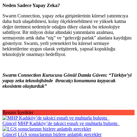
Neden Sadece Yapay Zeka?
Swarm Connection, yapay zeka girişimlerinin küresel yatırımcıya
daha hızlı ulaşabilmesi, kolay ölçeklenebilmesi ve yüksek katma
değer üretmesi nedeniyle odağını dikey olarak bu teknolojiye
sabitliyor. Bir milyon dolar altındaki yatırımların azalması,
sermayenin artık daha “niş” ve “geleceği parlak” alanlara kaydığını
gösteriyor. Swarm, yerli yetenekleri bu küresel sermaye
beklentilerine uygun olarak yetiştirerek, yapısal kopukluğu
teknolojiyle onarmayı hedefliyor.
Swarm Connection Kurucusu Gönül Damla Güven: “Türkiye’yi
yapay zeka teknolojisinde ihracatçı konumuna taşıyacak
ekosistem oluşturduk”
Benzer İçerikler
Güncel
MHP Kadıköy’de taksici esnafı ve muhtarla buluştu
Güncel
LGS sonuçlarının bizlere anlattığı gerçekler