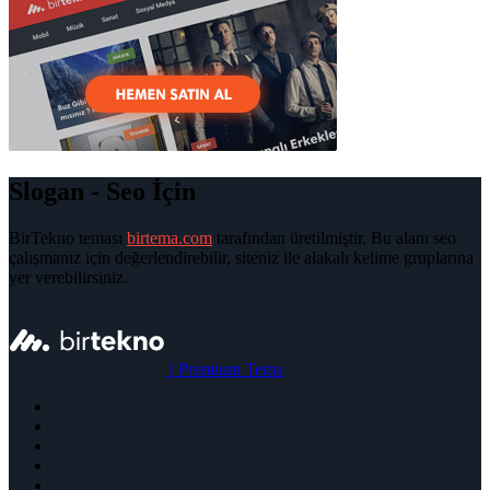
Slogan - Seo İçin
BirTekno teması
birtema.com
tarafından üretilmiştir. Bu alanı seo
çalışmanız için değerlendirebilir, siteniz ile alakalı kelime gruplarına
yer verebilirsiniz.
|
Premium Tema