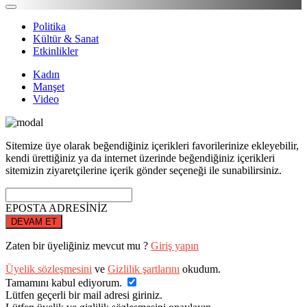
Politika
Kültür & Sanat
Etkinlikler
Kadın
Manşet
Video
Sitemize üye olarak beğendiğiniz içerikleri favorilerinize ekleyebilir,
kendi ürettiğiniz ya da internet üzerinde beğendiğiniz içerikleri
sitemizin ziyaretçilerine içerik gönder seçeneği ile sunabilirsiniz.
EPOSTA ADRESİNİZ
DEVAM ET
Zaten bir üyeliğiniz mevcut mu ?
Giriş yapın
Üyelik sözleşmesini
ve
Gizlilik şartlarını
okudum.
Tamamını kabul ediyorum.
Lütfen geçerli bir mail adresi giriniz.