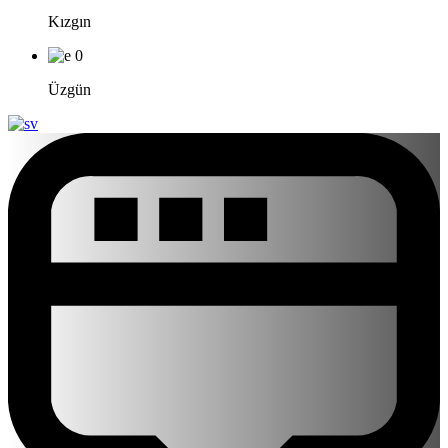
Kızgın
0
Üzgün