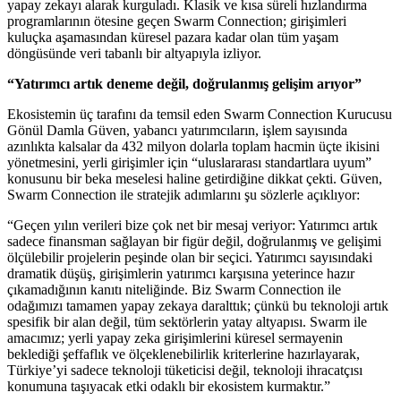
yapay zekayı alarak kurguladı. Klasik ve kısa süreli hızlandırma
programlarının ötesine geçen Swarm Connection; girişimleri
kuluçka aşamasından küresel pazara kadar olan tüm yaşam
döngüsünde veri tabanlı bir altyapıyla izliyor.
“Yatırımcı artık deneme değil, doğrulanmış gelişim arıyor”
Ekosistemin üç tarafını da temsil eden Swarm Connection Kurucusu
Gönül Damla Güven, yabancı yatırımcıların, işlem sayısında
azınlıkta kalsalar da 432 milyon dolarla toplam hacmin üçte ikisini
yönetmesini, yerli girişimler için “uluslararası standartlara uyum”
konusunu bir beka meselesi haline getirdiğine dikkat çekti. Güven,
Swarm Connection ile stratejik adımlarını şu sözlerle açıklıyor:
“Geçen yılın verileri bize çok net bir mesaj veriyor: Yatırımcı artık
sadece finansman sağlayan bir figür değil, doğrulanmış ve gelişimi
ölçülebilir projelerin peşinde olan bir seçici. Yatırımcı sayısındaki
dramatik düşüş, girişimlerin yatırımcı karşısına yeterince hazır
çıkamadığının kanıtı niteliğinde. Biz Swarm Connection ile
odağımızı tamamen yapay zekaya daralttık; çünkü bu teknoloji artık
spesifik bir alan değil, tüm sektörlerin yatay altyapısı. Swarm ile
amacımız; yerli yapay zeka girişimlerini küresel sermayenin
beklediği şeffaflık ve ölçeklenebilirlik kriterlerine hazırlayarak,
Türkiye’yi sadece teknoloji tüketicisi değil, teknoloji ihracatçısı
konumuna taşıyacak etki odaklı bir ekosistem kurmaktır.”