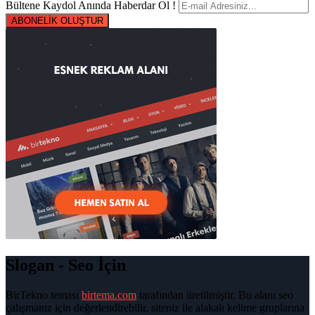
Bültene Kaydol Anında Haberdar Ol !
ABONELİK OLUŞTUR
Slogan - Seo İçin
BirTekno teması
birtema.com
tarafından üretilmiştir. Bu alanı seo
çalışmanız için değerlendirebilir, siteniz ile alakalı kelime gruplarına