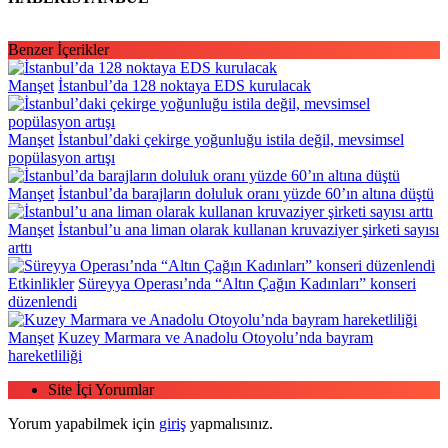
Benzer İçerikler
Manşet
İstanbul’da 128 noktaya EDS kurulacak
Manşet
İstanbul’daki çekirge yoğunluğu istila değil, mevsimsel
popülasyon artışı
Manşet
İstanbul’da barajların doluluk oranı yüzde 60’ın altına düştü
Manşet
İstanbul’u ana liman olarak kullanan kruvaziyer şirketi sayısı
arttı
Etkinlikler
Süreyya Operası’nda “Altın Çağın Kadınları” konseri
düzenlendi
Manşet
Kuzey Marmara ve Anadolu Otoyolu’nda bayram
hareketliliği
Site İçi Yorumlar
Yorum yapabilmek için
giriş
yapmalısınız.