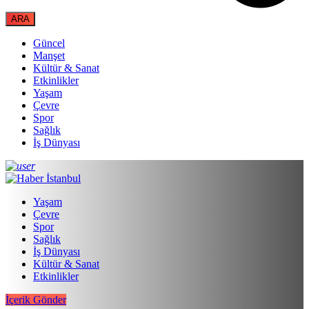
Güncel
Manşet
Kültür & Sanat
Etkinlikler
Yaşam
Çevre
Spor
Sağlık
İş Dünyası
Yaşam
Çevre
Spor
Sağlık
İş Dünyası
Kültür & Sanat
Etkinlikler
İçerik Gönder