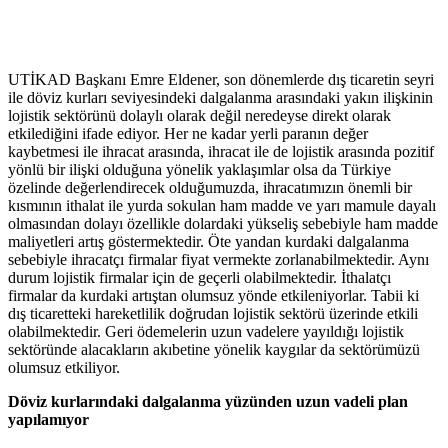
UTİKAD Başkanı Emre Eldener, son dönemlerde dış ticaretin seyri
ile döviz kurları seviyesindeki dalgalanma arasındaki yakın ilişkinin
lojistik sektörünü dolaylı olarak değil neredeyse direkt olarak
etkilediğini ifade ediyor. Her ne kadar yerli paranın değer
kaybetmesi ile ihracat arasında, ihracat ile de lojistik arasında pozitif
yönlü bir ilişki olduğuna yönelik yaklaşımlar olsa da Türkiye
özelinde değerlendirecek olduğumuzda, ihracatımızın önemli bir
kısmının ithalat ile yurda sokulan ham madde ve yarı mamule dayalı
olmasından dolayı özellikle dolardaki yükseliş sebebiyle ham madde
maliyetleri artış göstermektedir. Öte yandan kurdaki dalgalanma
sebebiyle ihracatçı firmalar fiyat vermekte zorlanabilmektedir. Aynı
durum lojistik firmalar için de geçerli olabilmektedir. İthalatçı
firmalar da kurdaki artıştan olumsuz yönde etkileniyorlar. Tabii ki
dış ticaretteki hareketlilik doğrudan lojistik sektörü üzerinde etkili
olabilmektedir. Geri ödemelerin uzun vadelere yayıldığı lojistik
sektöründe alacakların akıbetine yönelik kaygılar da sektörümüzü
olumsuz etkiliyor.
Döviz kurlarındaki dalgalanma yüzünden uzun vadeli plan
yapılamıyor