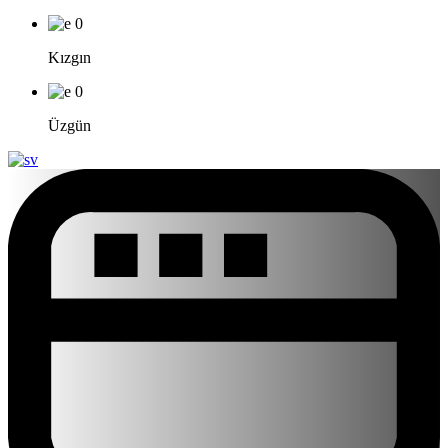
0
Kızgın
0
Üzgün