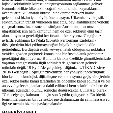
lojistik sektörünün küresel entegrasyonunun sağlanması geliyor.
Bununla birlikte ülkemizin coğrafi konumundan kaynaklanan
avantajlarını kullanarak küresel bir aktarma merkezi haline
gelebilmesi bizim için büyük önem taşıyor. Ülkemizin ve lojistik
sektörümüzün transit yüklerden hak ettiği payı alabilmesine yönelik
çalışmalarımız hız kesmeden sürüyor. Ancak bu amacımıza
ulaşabilmek için hem kamunun hem de özel sektörün elini taşın
altına koyması gerektiğini her fırsatta tekrarlıyoruz. Geçtiğimiz
aylarda açıklanan LPI’daki (Lojistik Performans Endeksin)
düşüşümüzün bizi yıldırmayacağını büyük bir güvenle dile
getirebiliriz. Bu düşüşü eksik ve/veya hatalı olduğumuz noktaları
yeniden gözden geçirmek konusunda bir fırsat olarak görmemiz
gerektiğini düşünüyoruz. Bununla birlikte özellikle gümrüklerimizde
yaşanan entegrasyonla ilgili sorunları da görmezden gelmek
mümkün değil. 19 Eylül’de gerçekleştirdiğimiz “UTİKAD Zirve
2018/ Geleceğin Lojistiği” zirvemizde her yönüyle incelediğimiz
blockchain teknolojisi, dijitalleşme ve otomasyona geçiş süreçlerinin
özel sektör kadar kamu tarafından da öncelikle kabul edilmesi ve bir
an evvel gelecek planlarına dahil edilmesi hem sektörümüz hem de
ülkemiz açısından olumlu sonuçlar doğuracaktır. UTİKAD olarak
“Geleceğe geç kalmamak” için son 3 yıldır çalışıyoruz. En büyük
temennilerimizden biri de sektör paydaşlarımızın da aynı hassasiyeti,
ilgi ve merakı bizimle paylaşmalarıdır.
HABERİSTANBUL