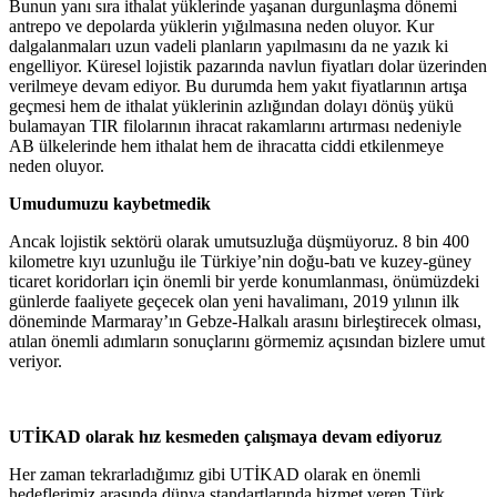
Bunun yanı sıra ithalat yüklerinde yaşanan durgunlaşma dönemi
antrepo ve depolarda yüklerin yığılmasına neden oluyor. Kur
dalgalanmaları uzun vadeli planların yapılmasını da ne yazık ki
engelliyor. Küresel lojistik pazarında navlun fiyatları dolar üzerinden
verilmeye devam ediyor. Bu durumda hem yakıt fiyatlarının artışa
geçmesi hem de ithalat yüklerinin azlığından dolayı dönüş yükü
bulamayan TIR filolarının ihracat rakamlarını artırması nedeniyle
AB ülkelerinde hem ithalat hem de ihracatta ciddi etkilenmeye
neden oluyor.
Umudumuzu kaybetmedik
Ancak lojistik sektörü olarak umutsuzluğa düşmüyoruz. 8 bin 400
kilometre kıyı uzunluğu ile Türkiye’nin doğu-batı ve kuzey-güney
ticaret koridorları için önemli bir yerde konumlanması, önümüzdeki
günlerde faaliyete geçecek olan yeni havalimanı, 2019 yılının ilk
döneminde Marmaray’ın Gebze-Halkalı arasını birleştirecek olması,
atılan önemli adımların sonuçlarını görmemiz açısından bizlere umut
veriyor.
UTİKAD olarak hız kesmeden çalışmaya devam ediyoruz
Her zaman tekrarladığımız gibi UTİKAD olarak en önemli
hedeflerimiz arasında dünya standartlarında hizmet veren Türk