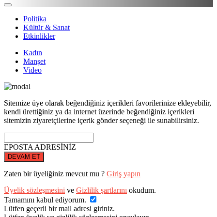
Politika
Kültür & Sanat
Etkinlikler
Kadın
Manşet
Video
Sitemize üye olarak beğendiğiniz içerikleri favorilerinize ekleyebilir,
kendi ürettiğiniz ya da internet üzerinde beğendiğiniz içerikleri
sitemizin ziyaretçilerine içerik gönder seçeneği ile sunabilirsiniz.
EPOSTA ADRESİNİZ
DEVAM ET
Zaten bir üyeliğiniz mevcut mu ?
Giriş yapın
Üyelik sözleşmesini
ve
Gizlilik şartlarını
okudum.
Tamamını kabul ediyorum.
Lütfen geçerli bir mail adresi giriniz.