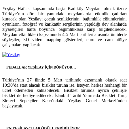
Yeşilay Haftası kapsamında başta Kadıköy Meydanı olmak üzere
Türkiye’nin dört bir yanındaki meydanlarda etkinlik çadırları
kuracak olan Yeşilay; çocuk şenliklerinin, bağımlılık eğitimlerinin,
oyunların, fotoğraf ve karikatür sergilerinin yapıldığı dev alanlarda
ziyaretçileri hafta boyunca bağımlılıklara karşı bilgilendirecek.
Meydan etkinlikleri kapsamında 4-5 Mart tarihleri arasında ünlülerle
söyleşiler, 3D video mapping gösterileri, ebru ve cam atölye
çalışmaları yapılacak.
PEDALLAR YEŞİLAY İÇİN DÖNÜYOR…
Türkiye’nin 27 ilinde 5 Mart tarihinde eşzamanlı olarak saat
10:30’da start alacak bisiklet turuna ise, isteyen herkes herhangi bir
ücret ödemeden katılabilecek. Bisiklet turunda ayrıca çekilişle
bisiklet de hediye edilecek. İstanbul Tarihi Yarımada Bisiklet Turu,
Sirkeci Sepetçiler Kasrı’ndaki Yeşilay Genel Merkezi’nden
başlayacak.
EN YEŞİLAYCILAR ÖDÜLLENDİRİLİYOR…