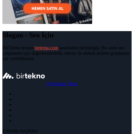
Slogan - Seo İçin
BirTekno teması
birtema.com
tarafından üretilmiştir. Bu alanı seo
çalışmanız için değerlendirebilir, siteniz ile alakalı kelime gruplarına
yer verebilirsiniz.
|
Premium Tema
Editörün Seçtikleri