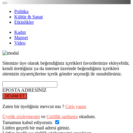
Politika
Kültür & Sanat
Etkinlikler
Kadın
Manşet
Video
Sitemize üye olarak beğendiğiniz içerikleri favorilerinize ekleyebilir,
kendi ürettiğiniz ya da internet üzerinde beğendiğiniz içerikleri
sitemizin ziyaretçilerine içerik gönder seçeneği ile sunabilirsiniz.
EPOSTA ADRESİNİZ
DEVAM ET
Zaten bir üyeliğiniz mevcut mu ?
Giriş yapın
Üyelik sözleşmesini
ve
Gizlilik şartlarını
okudum.
Tamamını kabul ediyorum.
Lütfen geçerli bir mail adresi giriniz.