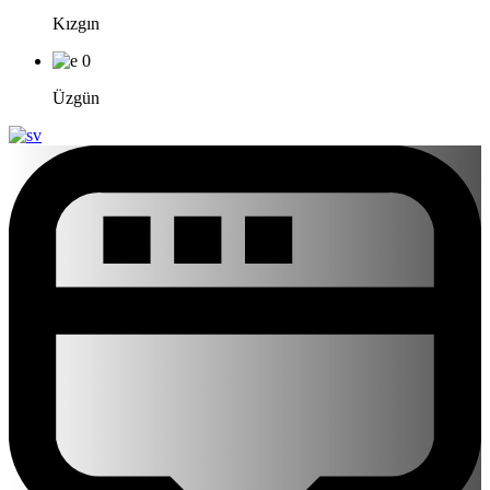
Kızgın
0
Üzgün