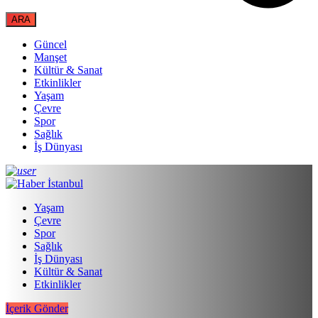
Güncel
Manşet
Kültür & Sanat
Etkinlikler
Yaşam
Çevre
Spor
Sağlık
İş Dünyası
Yaşam
Çevre
Spor
Sağlık
İş Dünyası
Kültür & Sanat
Etkinlikler
İçerik Gönder