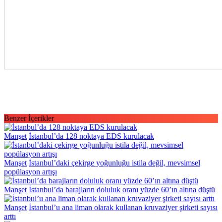
Toplum ve gençlikle buluşmayı ve kucaklaşmayı, onları her türlü zar
arasında otoriteleri ve toplumu bir kez daha harekete geçirecek…
Benzer İçerikler
Manşet
İstanbul’da 128 noktaya EDS kurulacak
Manşet
İstanbul’daki çekirge yoğunluğu istila değil, mevsimsel
popülasyon artışı
Manşet
İstanbul’da barajların doluluk oranı yüzde 60’ın altına düştü
Manşet
İstanbul’u ana liman olarak kullanan kruvaziyer şirketi sayısı
arttı