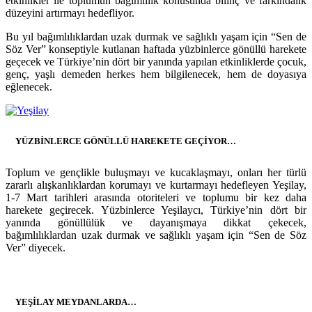
etkinlikler ile toplumun bağımlılık konusunda bilinç ve farkındalık
düzeyini artırmayı hedefliyor.
Bu yıl bağımlılıklardan uzak durmak ve sağlıklı yaşam için “Sen de
Söz Ver” konseptiyle kutlanan haftada yüzbinlerce gönüllü harekete
geçecek ve Türkiye’nin dört bir yanında yapılan etkinliklerde çocuk,
genç, yaşlı demeden herkes hem bilgilenecek, hem de doyasıya
eğlenecek.
YÜZBİNLERCE GÖNÜLLÜ HAREKETE GEÇİYOR…
Toplum ve gençlikle buluşmayı ve kucaklaşmayı, onları her türlü
zararlı alışkanlıklardan korumayı ve kurtarmayı hedefleyen Yeşilay,
1-7 Mart tarihleri arasında otoriteleri ve toplumu bir kez daha
harekete geçirecek. Yüzbinlerce Yeşilaycı, Türkiye’nin dört bir
yanında gönüllülük ve dayanışmaya dikkat çekecek,
bağımlılıklardan uzak durmak ve sağlıklı yaşam için “Sen de Söz
Ver” diyecek.
YEŞİLAY MEYDANLARDA…