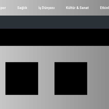
Spor
Sağlık
İş Dünyası
Kültür & Sanat
Etkinl