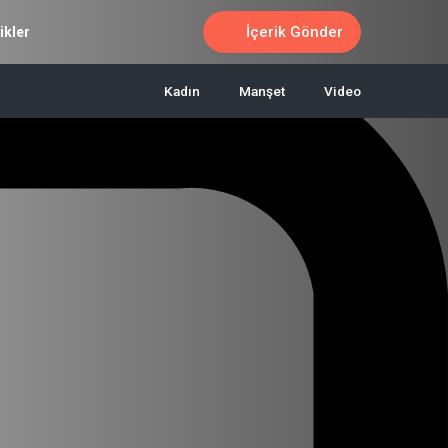
İçerik Gönder
ikler
Kadın
Manşet
Video