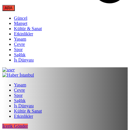
Güncel
Manşet
Kültür & Sanat
Etkinlikler
Yaşam
Çevre
Spor
Sağlık
İş Dünyası
Yaşam
Çevre
Spor
Sağlık
İş Dünyası
Kültür & Sanat
Etkinlikler
İçerik Gönder