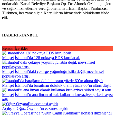
notlar aldı. Kartal Belediye Başkanı Op. Dr. Altınok Öz’ün gençlere
ve sağlık hizmetlerine verdiği önemi hatırlatan Başkan Yardımcısı
Türkmen, her zaman için Kartallıların hizmetinde olduklarını ifade
etti.
HABERİSTANBUL
Benzer İçerikler
Manşet
İstanbul’da 128 noktaya EDS kurulacak
Manşet
İstanbul’daki çekirge yoğunluğu istila değil, mevsimsel
popülasyon artışı
Manşet
İstanbul’da barajların doluluk oranı yüzde 60’ın altına düştü
Manşet
İstanbul’u ana liman olarak kullanan kruvaziyer şirketi sayısı
arttı
Açılışlar
Oğuz Özyaral’ın eczanesi açıldı