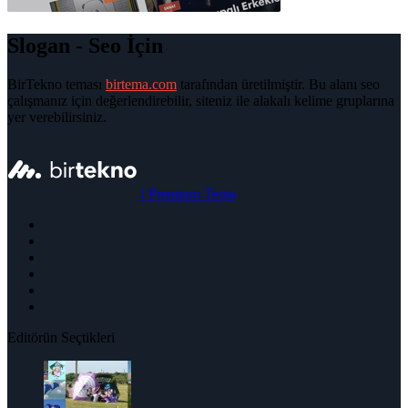
Slogan - Seo İçin
BirTekno teması
birtema.com
tarafından üretilmiştir. Bu alanı seo
çalışmanız için değerlendirebilir, siteniz ile alakalı kelime gruplarına
yer verebilirsiniz.
|
Premium Tema
Editörün Seçtikleri