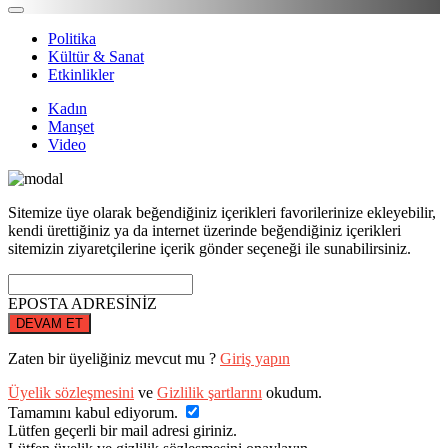
Politika
Kültür & Sanat
Etkinlikler
Kadın
Manşet
Video
Sitemize üye olarak beğendiğiniz içerikleri favorilerinize ekleyebilir,
kendi ürettiğiniz ya da internet üzerinde beğendiğiniz içerikleri
sitemizin ziyaretçilerine içerik gönder seçeneği ile sunabilirsiniz.
EPOSTA ADRESİNİZ
DEVAM ET
Zaten bir üyeliğiniz mevcut mu ?
Giriş yapın
Üyelik sözleşmesini
ve
Gizlilik şartlarını
okudum.
Tamamını kabul ediyorum.
Lütfen geçerli bir mail adresi giriniz.