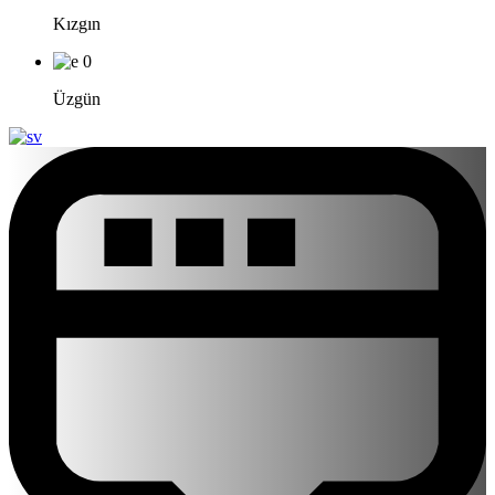
Kızgın
0
Üzgün