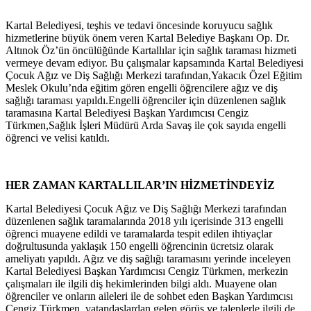
Kartal Belediyesi, teşhis ve tedavi öncesinde koruyucu sağlık
hizmetlerine büyük önem veren Kartal Belediye Başkanı Op. Dr.
Altınok Öz’ün öncülüğünde Kartallılar için sağlık taraması hizmeti
vermeye devam ediyor. Bu çalışmalar kapsamında Kartal Belediyesi
Çocuk Ağız ve Diş Sağlığı Merkezi tarafından,Yakacık Özel Eğitim
Meslek Okulu’nda eğitim gören engelli öğrencilere ağız ve diş
sağlığı taraması yapıldı.Engelli öğrenciler için düzenlenen sağlık
taramasına Kartal Belediyesi Başkan Yardımcısı Cengiz
Türkmen,Sağlık İşleri Müdürü Arda Savaş ile çok sayıda engelli
öğrenci ve velisi katıldı.
HER ZAMAN KARTALLILAR’IN HİZMETİNDEYİZ
Kartal Belediyesi Çocuk Ağız ve Diş Sağlığı Merkezi tarafından
düzenlenen sağlık taramalarında 2018 yılı içerisinde 313 engelli
öğrenci muayene edildi ve taramalarda tespit edilen ihtiyaçlar
doğrultusunda yaklaşık 150 engelli öğrencinin ücretsiz olarak
ameliyatı yapıldı. Ağız ve diş sağlığı taramasını yerinde inceleyen
Kartal Belediyesi Başkan Yardımcısı Cengiz Türkmen, merkezin
çalışmaları ile ilgili diş hekimlerinden bilgi aldı. Muayene olan
öğrenciler ve onların aileleri ile de sohbet eden Başkan Yardımcısı
Cengiz Türkmen, vatandaşlardan gelen görüş ve taleplerle ilgili de