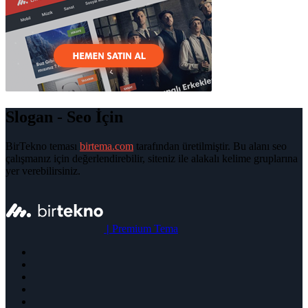
Slogan - Seo İçin
BirTekno teması
birtema.com
tarafından üretilmiştir. Bu alanı seo
çalışmanız için değerlendirebilir, siteniz ile alakalı kelime gruplarına
yer verebilirsiniz.
|
Premium Tema