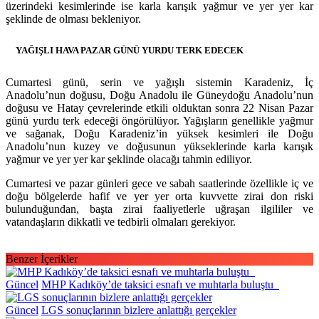
üzerindeki kesimlerinde ise karla karışık yağmur ve yer yer kar
şeklinde de olması bekleniyor.
YAĞIŞLI HAVA PAZAR GÜNÜ YURDU TERK EDECEK
Cumartesi günü, serin ve yağışlı sistemin Karadeniz, İç
Anadolu’nun doğusu, Doğu Anadolu ile Güneydoğu Anadolu’nun
doğusu ve Hatay çevrelerinde etkili olduktan sonra 22 Nisan Pazar
günü yurdu terk edeceği öngörülüyor. Yağışların genellikle yağmur
ve sağanak, Doğu Karadeniz’in yüksek kesimleri ile Doğu
Anadolu’nun kuzey ve doğusunun yükseklerinde karla karışık
yağmur ve yer yer kar şeklinde olacağı tahmin ediliyor.
Cumartesi ve pazar günleri gece ve sabah saatlerinde özellikle iç ve
doğu bölgelerde hafif ve yer yer orta kuvvette zirai don riski
bulunduğundan, başta zirai faaliyetlerle uğraşan ilgililer ve
vatandaşların dikkatli ve tedbirli olmaları gerekiyor.
Benzer İçerikler
Güncel
MHP Kadıköy’de taksici esnafı ve muhtarla buluştu
Güncel
LGS sonuçlarının bizlere anlattığı gerçekler