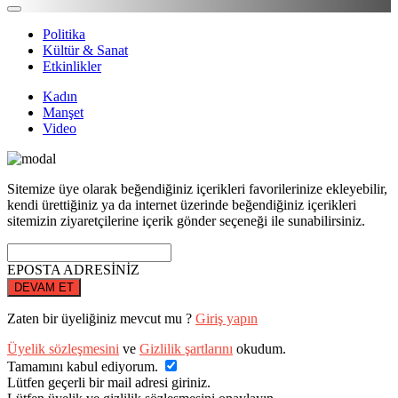
Politika
Kültür & Sanat
Etkinlikler
Kadın
Manşet
Video
Sitemize üye olarak beğendiğiniz içerikleri favorilerinize ekleyebilir,
kendi ürettiğiniz ya da internet üzerinde beğendiğiniz içerikleri
sitemizin ziyaretçilerine içerik gönder seçeneği ile sunabilirsiniz.
EPOSTA ADRESİNİZ
DEVAM ET
Zaten bir üyeliğiniz mevcut mu ?
Giriş yapın
Üyelik sözleşmesini
ve
Gizlilik şartlarını
okudum.
Tamamını kabul ediyorum.
Lütfen geçerli bir mail adresi giriniz.