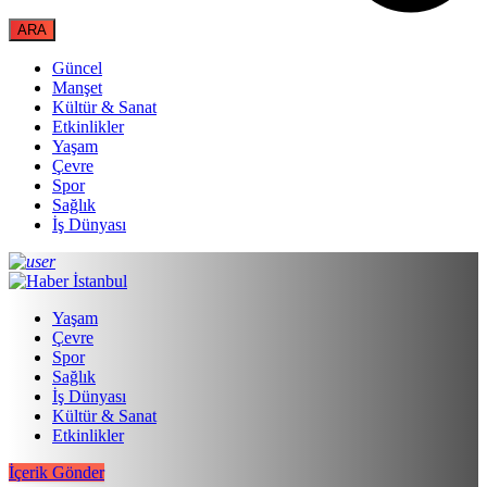
Güncel
Manşet
Kültür & Sanat
Etkinlikler
Yaşam
Çevre
Spor
Sağlık
İş Dünyası
Yaşam
Çevre
Spor
Sağlık
İş Dünyası
Kültür & Sanat
Etkinlikler
İçerik Gönder