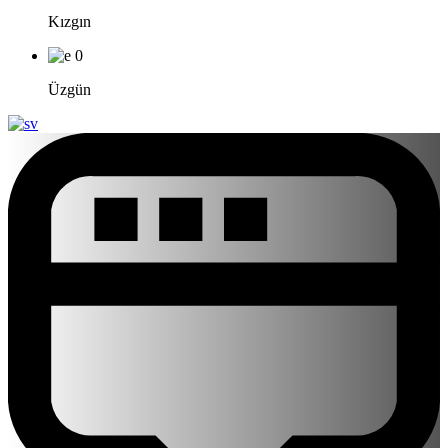
Kızgın
0
Üzgün