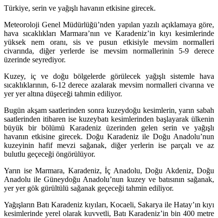
Türkiye, serin ve yağışlı havanın etkisine girecek.
Meteoroloji Genel Müdürlüğü’nden yapılan yazılı açıklamaya göre,
hava sıcaklıkları Marmara’nın ve Karadeniz’in kıyı kesimlerinde
yüksek nem oranı, sis ve pusun etkisiyle mevsim normalleri
civarında, diğer yerlerde ise mevsim normallerinin 5-9 derece
üzerinde seyrediyor.
Kuzey, iç ve doğu bölgelerde görülecek yağışlı sistemle hava
sıcaklıklarının, 6-12 derece azalarak mevsim normalleri civarına ve
yer yer altına düşeceği tahmin ediliyor.
Bugün akşam saatlerinden sonra kuzeydoğu kesimlerin, yarın sabah
saatlerinden itibaren ise kuzeybatı kesimlerinden başlayarak ülkenin
büyük bir bölümü Karadeniz üzerinden gelen serin ve yağışlı
havanın etkisine girecek. Doğu Karadeniz ile Doğu Anadolu’nun
kuzeyinin hafif mevzi sağanak, diğer yerlerin ise parçalı ve az
bulutlu geçeceği öngörülüyor.
Yarın ise Marmara, Karadeniz, İç Anadolu, Doğu Akdeniz, Doğu
Anadolu ile Güneydoğu Anadolu’nun kuzey ve batısının sağanak,
yer yer gök gürültülü sağanak geçeceği tahmin ediliyor.
Yağışların Batı Karadeniz kıyıları, Kocaeli, Sakarya ile Hatay’ın kıyı
kesimlerinde yerel olarak kuvvetli, Batı Karadeniz’in bin 400 metre